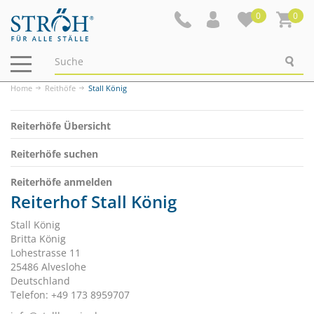
0
0
Navigation
ein-/ausblenden
Home
Reithöfe
Stall König
Reiterhöfe Übersicht
Reiterhöfe suchen
Reiterhöfe anmelden
Reiterhof Stall König
Stall König
Britta König
Lohestrasse 11
25486 Alveslohe
Deutschland
Telefon: +49 173 8959707