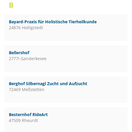
B
Bayard-Praxis für Holistische Tierheilkunde
24876 Holligstedt
Bellershof
2777i Ganderkesee
Berghof Silbernagl Zucht und Aufzucht
72469 Meßstetten
Besternhof RideArt
47509 Rheurdt