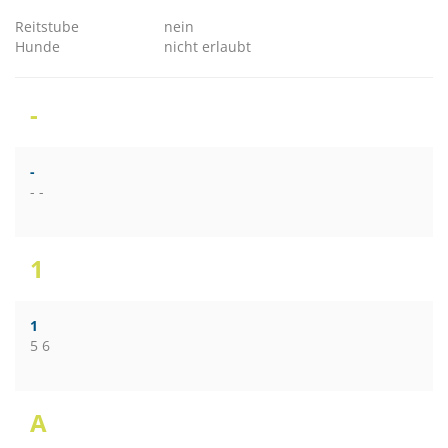
Reitstube
nein
Hunde
nicht erlaubt
-
-
- -
1
1
5 6
A