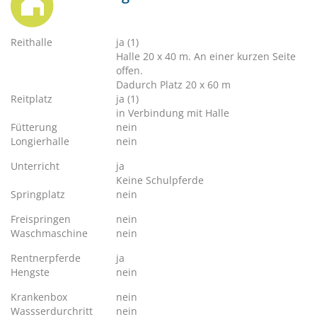
Reithalle
ja (1)
Halle 20 x 40 m. An einer kurzen Seite
offen.
Dadurch Platz 20 x 60 m
Reitplatz
ja (1)
in Verbindung mit Halle
Fütterung
nein
Longierhalle
nein
Unterricht
ja
Keine Schulpferde
Springplatz
nein
Freispringen
nein
Waschmaschine
nein
Rentnerpferde
ja
Hengste
nein
Krankenbox
nein
Wassserdurchritt
nein