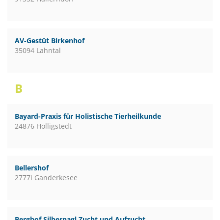
AV-Gestüt Birkenhof
35094 Lahntal
B
Bayard-Praxis für Holistische Tierheilkunde
24876 Holligstedt
Bellershof
2777i Ganderkesee
Berghof Silbernagl Zucht und Aufzucht