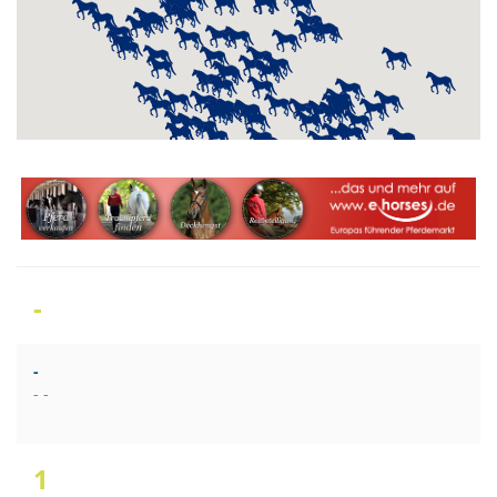
-
-
- -
1