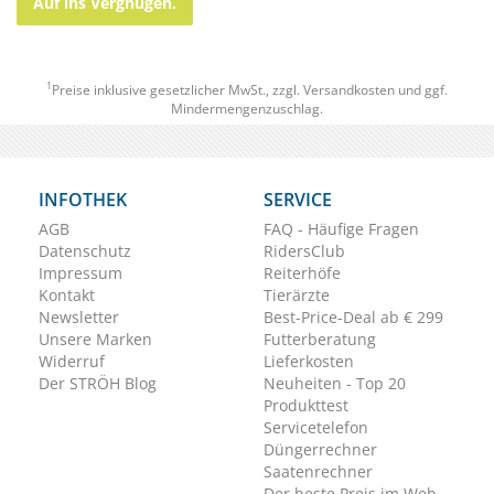
Auf ins Vergnügen.
1
Preise inklusive gesetzlicher MwSt., zzgl.
Versandkosten
und ggf.
Mindermengenzuschlag.
INFOTHEK
SERVICE
AGB
FAQ - Häufige Fragen
Datenschutz
RidersClub
Impressum
Reiterhöfe
Kontakt
Tierärzte
Newsletter
Best-Price-Deal ab € 299
Unsere Marken
Futterberatung
Widerruf
Lieferkosten
Der STRÖH Blog
Neuheiten - Top 20
Produkttest
Servicetelefon
Düngerrechner
Saatenrechner
Der beste Preis im Web.