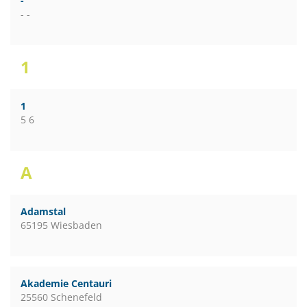
-
- -
1
1
5 6
A
Adamstal
65195 Wiesbaden
Akademie Centauri
25560 Schenefeld