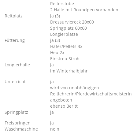
Reiterstube
2.Halle mit Roundpen vorhanden
Reitplatz
ja (3)
Dressurviereck 20x60
Springplatz 60x60
Longierplätze
Fütterung
ja (3)
Hafer/Pellets 3x
Heu 2x
Einstreu Stroh
Longierhalle
ja
im Winterhalbjahr
Unterricht
ja
wird von unabhängigen
Reitlehrerin/Pferdewirtschaftsmeisterin
angeboten
ebenso Beritt
Springplatz
ja
Freispringen
ja
Waschmaschine
nein