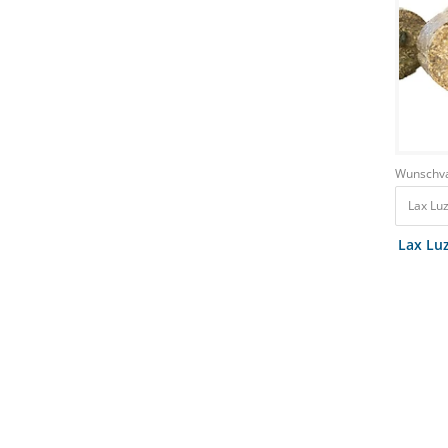
Wunschva
Lax Lu