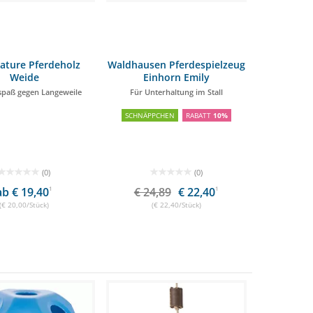
ature Pferdeholz
Waldhausen Pferdespielzeug
Weide
Einhorn Emily
paß gegen Langeweile
Für Unterhaltung im Stall
SCHNÄPPCHEN
RABATT
10%
(0)
(0)
ab € 19,40
1
€ 24,89
€ 22,40
1
(€ 20,00/Stück)
(€ 22,40/Stück)