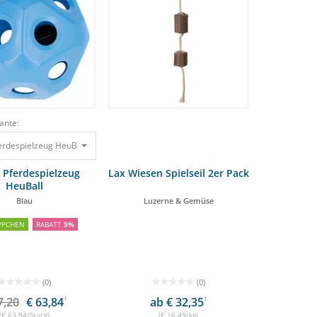
ante:
erdespielzeug HeuBall Blau
67,20 €
63,84 €
 Pferdespielzeug
Lax Wiesen Spielseil 2er Pack
HeuBall
Blau
Luzerne & Gemüse
PPCHEN
RABATT
5%
(0)
(0)
7,20
€ 63,84
1
ab € 32,35
1
(€ 63,84/Stück)
(€ 16,49/kg)