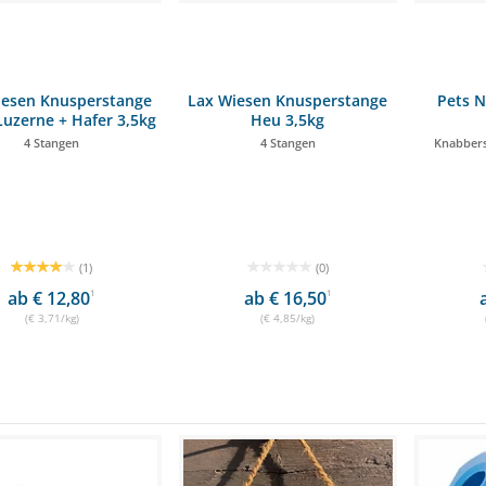
iesen Knusperstange
Lax Wiesen Knusperstange
Pets N
Luzerne + Hafer 3,5kg
Heu 3,5kg
4 Stangen
4 Stangen
Knabbers
(1)
(0)
ab € 12,80
1
ab € 16,50
1
(€ 3,71/kg)
(€ 4,85/kg)