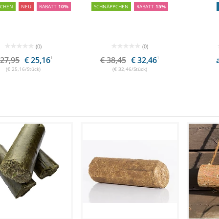
PCHEN
NEU
RABATT
10%
SCHNÄPPCHEN
RABATT
15%
(0)
(0)
 27,95
€ 25,16
1
€ 38,45
€ 32,46
1
(€ 25,16/Stück)
(€ 32,46/Stück)