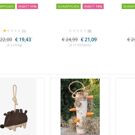
NÄPPCHEN
RABATT
11%
SCHNÄPPCHEN
RABATT
15%
SCHNÄP
(1)
(0)
 22,00
€ 19,43
1
€ 24,99
€ 21,09
1
€ 2
(€ 5,55/kg)
(€ 21,09/Stück)