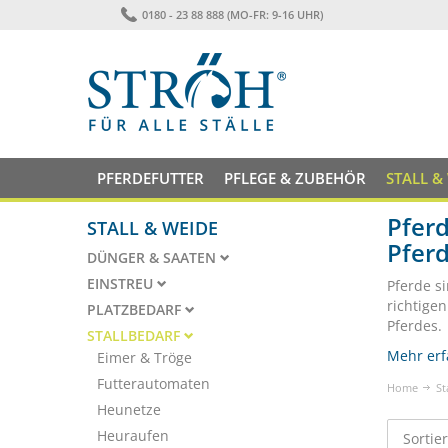
0180 - 23 88 888 (MO-FR: 9-16 UHR)
PFERDEFUTTER
PFLEGE & ZUBEHÖR
STALL &
Pferd
STALL & WEIDE
Pfer
DÜNGER & SAATEN
EINSTREU
Pferde s
richtige
PLATZBEDARF
Pferdes.
STALLBEDARF
Mehr erf
Eimer & Tröge
Futterautomaten
Home
St
Heunetze
Heuraufen
Sortie