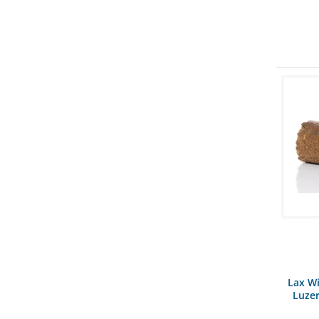
Lax W
Luze