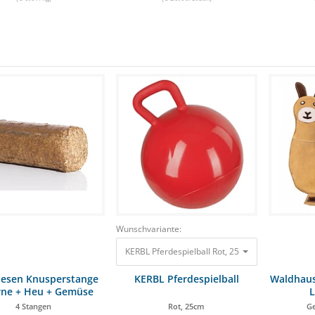
Wunschvariante:
KERBL Pferdespielball Rot, 25cm
24,99 €
21,09 €
iesen Knusperstange
KERBL Pferdespielball
Waldhaus
rne + Heu + Gemüse
3,5kg
4 Stangen
Rot, 25cm
Ge