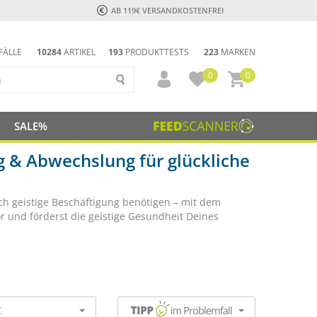
AB 119€ VERSANDKOSTENFREI
FÄLLE
10284
ARTIKEL
193
PRODUKTTESTS
223
MARKEN
0
0
SALE%
g & Abwechslung für glückliche
uch geistige Beschäftigung benötigen – mit dem
r und förderst die geistige Gesundheit Deines
€