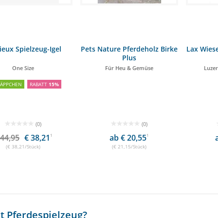
eux Spielzeug-Igel
Pets Nature Pferdeholz Birke
Lax Wiese
Plus
One Size
Für Heu & Gemüse
Luzer
NÄPPCHEN
RABATT
15%
(0)
(0)
 44,95
€ 38,21
1
ab € 20,55
1
(€ 38,21/Stück)
(€ 21,15/Stück)
t Pferdespielzeug?