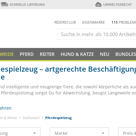
SCHNELLE LIEFERUNG
UMWELTGERECHT
RIDERSCLUB
EIGENMARKE
115
PROBLEM
 WEIDE
PFERD
REITER
HUND & KATZE
NEU
BUNDLES
espielzeug – artgerechte Beschäftigun
de
ind intelligente und neugierige Tiere, die sowohl körperliche als a
n Pferdespielzeug sorgst Du für Abwechslung, beugst Langeweile vo
ahren
all & Weide
Stallbedarf
Pferdespielzeug
rung
Marke
Preis 