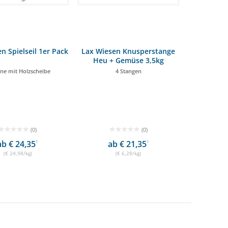
n Spielseil 1er Pack
Lax Wiesen Knusperstange
Heu + Gemüse 3,5kg
ne mit Holzscheibe
4 Stangen
(0)
(0)
ab € 24,35
1
ab € 21,35
1
(€ 24,98/kg)
(€ 6,28/kg)