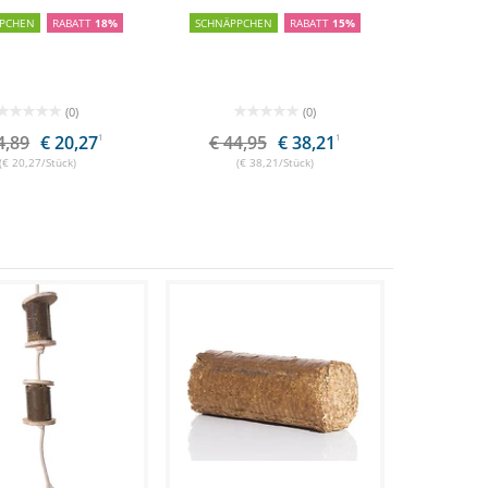
PCHEN
RABATT
18%
SCHNÄPPCHEN
RABATT
15%
(0)
(0)
4,89
€ 20,27
1
€ 44,95
€ 38,21
1
(€ 20,27/Stück)
(€ 38,21/Stück)