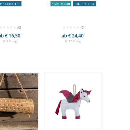
PRODUKTTEST
SPARE
€ 3,00
PRODUKTTEST
(0)
(0)
ab € 16,50
1
ab € 24,40
1
(€ 4,85/kg)
(€ 12,49/kg)