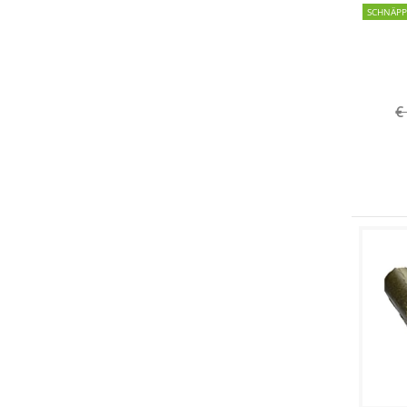
SCHNÄP
€