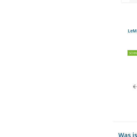
LeMi
SCH
€
Was is