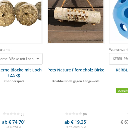
riante:
Wunschvari
Lax Luzerne Blöcke mit Loch 12,5kg Knabberspaß 75,90 €
KERBL Pf
zerne Blöcke mit Loch
Pets Nature Pferdeholz Birke
KERBL
12,5kg
Knabberspaß
Knabberspaß gegen Langeweile
SCHNÄ
(0)
(0)
ab € 74,70
1
ab € 19,35
1
€ 6
(€ 6,07/kg)
(€ 20,00/Stück)