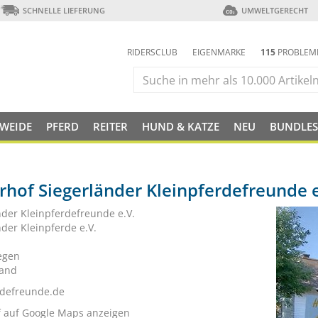
SCHNELLE LIEFERUNG
UMWELTGERECHT
RIDERSCLUB
EIGENMARKE
115
PROBLEM
 WEIDE
PFERD
REITER
HUND & KATZE
NEU
BUNDLES
rhof Siegerländer Kleinpferdefreunde e
nder Kleinpferdefreunde e.V.
nder Kleinpferde e.V.
egen
land
rdefreunde.de
f auf Google Maps anzeigen