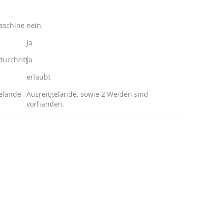
schine
nein
ja
urchritt
ja
erlaubt
elände
Ausreitgelände, sowie 2 Weiden sind
vorhanden.