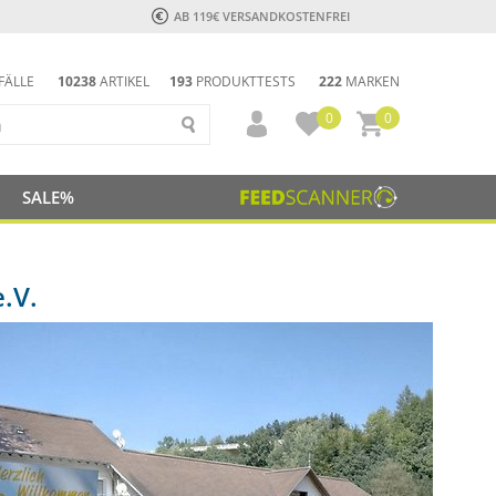
AB 119€ VERSANDKOSTENFREI
FÄLLE
10238
ARTIKEL
193
PRODUKTTESTS
222
MARKEN
0
0
SALE%
.V.