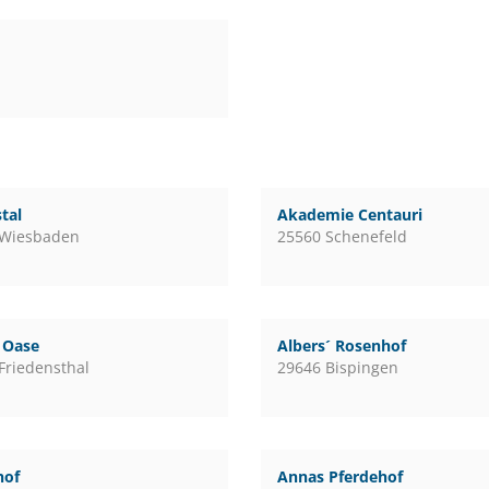
tal
Akademie Centauri
 Wiesbaden
25560 Schenefeld
l Oase
Albers´ Rosenhof
Friedensthal
29646 Bispingen
hof
Annas Pferdehof