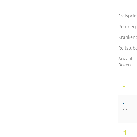
Freispri
Rentnerp
Kranken
Reitstub
Anzahl
Boxen
-
-
- -
1