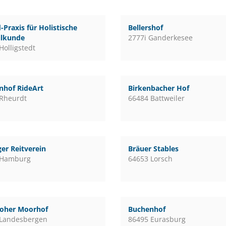
-Praxis für Holistische
Bellershof
ilkunde
2777i Ganderkesee
Holligstedt
nhof RideArt
Birkenbacher Hof
Rheurdt
66484 Battweiler
er Reitverein
Bräuer Stables
 Hamburg
64653 Lorsch
loher Moorhof
Buchenhof
 Landesbergen
86495 Eurasburg