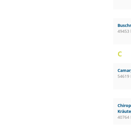
Busch
49453 
C
Camar
54619 
Chirop
Kräute
40764 