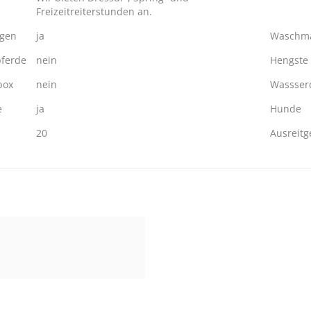
Freizeitreiterstunden an.
ngen
ja
Waschma
ferde
nein
Hengste
box
nein
Wassserd
e
ja
Hunde
20
Ausreitg