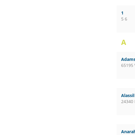
1
5 6
A
Adams
65195
Alassi
24340 
Anara