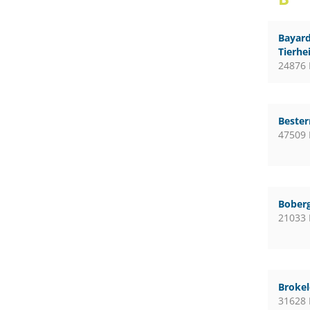
Bayard
Tierhe
24876 
Bester
47509 
Boberg
21033
Broke
31628