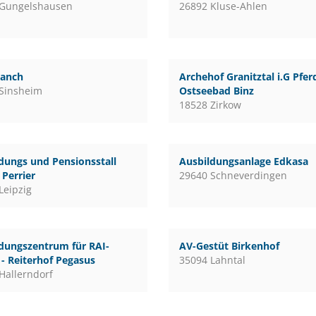
 Gungelshausen
26892 Kluse-Ahlen
ranch
Archehof Granitztal i.G Pfe
Sinsheim
Ostseebad Binz
18528 Zirkow
dungs und Pensionsstall
Ausbildungsanlage Edkasa
Perrier
29640 Schneverdingen
Leipzig
dungszentrum für RAI-
AV-Gestüt Birkenhof
 - Reiterhof Pegasus
35094 Lahntal
Hallerndorf