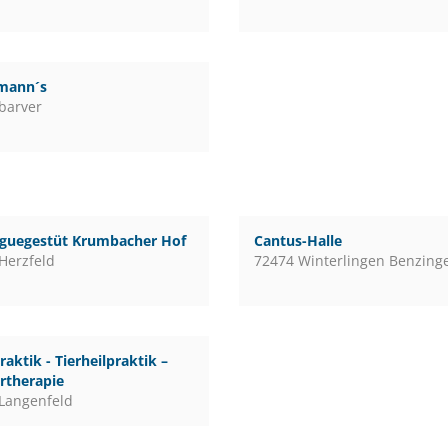
mann´s
barver
guegestüt Krumbacher Hof
Cantus-Halle
Herzfeld
72474 Winterlingen Benzing
raktik - Tierheilpraktik –
rtherapie
Langenfeld