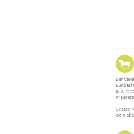
Der Vere
Bundesla
e. V. mit
Kreisrei
Unsere M
klein abe