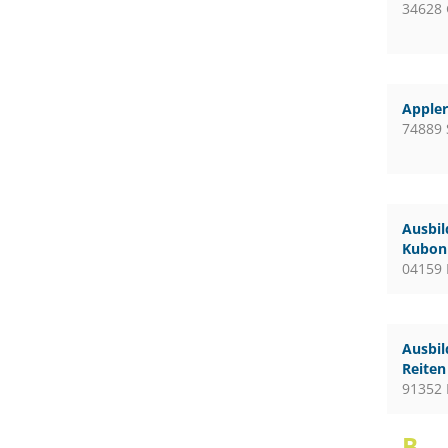
34628
Apple
74889 
Ausbil
Kubon 
04159 
Ausbil
Reiten
91352 
B