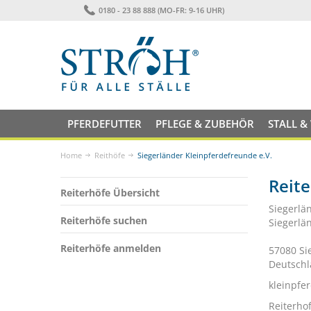
0180 - 23 88 888 (MO-FR: 9-16 UHR)
PFERDEFUTTER
PFLEGE & ZUBEHÖR
STALL &
Home
Reithöfe
Siegerländer Kleinpferdefreunde e.V.
Reite
Reiterhöfe Übersicht
Siegerlä
Reiterhöfe suchen
Siegerlä
Reiterhöfe anmelden
57080 Si
Deutsch
kleinpfe
Reiterho