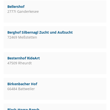
Bellershof
2777i Ganderkesee
Berghof Silbernagl Zucht und Aufzucht
72469 Meßstetten
Besternhof RideArt
47509 Rheurdt
Birkenbacher Hof
66484 Battweiler
Black-Horse-Ranch