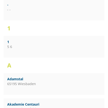
-
- -
1
1
5 6
A
Adamstal
65195 Wiesbaden
Akademie Centauri