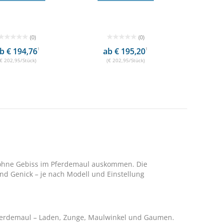
(0)
(0)
b € 194,76
1
ab € 195,20
1
(€ 202,95/Stück)
(€ 202,95/Stück)
 ohne Gebiss im Pferdemaul auskommen. Die
nd Genick – je nach Modell und Einstellung
 Pferdemaul – Laden, Zunge, Maulwinkel und Gaumen.