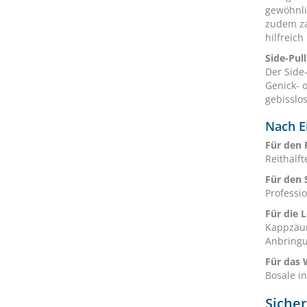
gewöhnli
zudem za
hilfreich 
Side-Pull
Der Side
Genick- 
gebisslo
Nach E
Für den 
Reithalf
Für den 
Professi
Für die 
Kappzäum
Anbringu
Für das 
Bosale i
Sicher