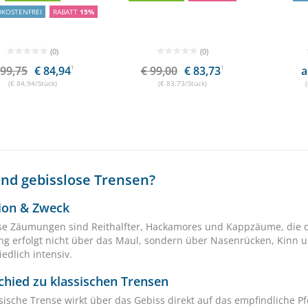
DKOSTENFREI
RABATT
15%
(0)
(0)
 99,75
€ 84,94
1
€ 99,00
€ 83,73
1
a
(€ 84,94/Stück)
(€ 83,73/Stück)
ind gebisslose Trensen?
tion & Zweck
se Zäumungen sind Reithalfter, Hackamores und Kappzäume, die
ng erfolgt nicht über das Maul, sondern über Nasenrücken, Kinn u
edlich intensiv.
chied zu klassischen Trensen
ssische Trense wirkt über das Gebiss direkt auf das empfindliche