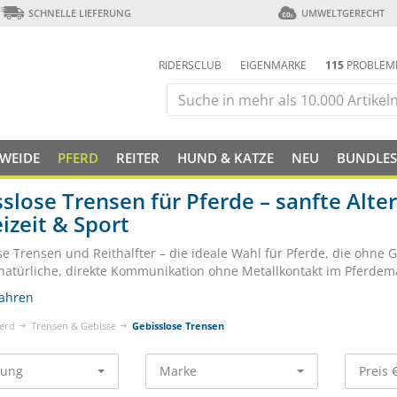
SCHNELLE LIEFERUNG
UMWELTGERECHT
RIDERSCLUB
EIGENMARKE
115
PROBLEM
 WEIDE
PFERD
REITER
HUND & KATZE
NEU
BUNDLES
slose Trensen für Pferde – sanfte Alte
eizeit & Sport
se Trensen und Reithalfter – die ideale Wahl für Pferde, die ohne 
 natürliche, direkte Kommunikation ohne Metallkontakt im Pferdem
ahren
erd
Trensen & Gebisse
Gebisslose Trensen
rung
Marke
Preis 