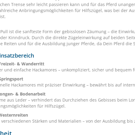
chen Trense sehr leicht passieren kann und für das Pferd unange
hlreiche Anbringungsmöglichkeiten für Hilfszügel, was bei der A
ist.
-Pull ist die sanfteste Form der gebisslosen Zäumung – die Einwir
oder Kinndruck. Durch die direkte Zügeleinwirkung auf beiden Seite
se Reiten und für die Ausbildung junger Pferde, da Dein Pferd die 
insatzbereich
Freizeit- & Wanderritt
ter und einfache Hackamores – unkompliziert, sicher und bequem 
Springsport
onelle Hackamores mit präziser Einwirkung – bewährt bis auf intern
Longen- & Bodenarbeit
e aus Leder – verhindert das Durchziehen des Gebisses beim Lon
ngsmöglichkeiten für Hilfszügel.
Westernreiten
n verschiedenen Stärken und Materialien – von der Ausbildung bis 
heit