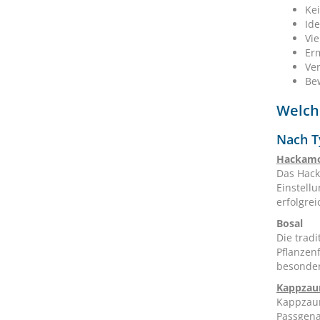
Ke
Id
Vie
Er
Ve
Bew
Welch
Nach T
Hackam
Das Hack
Einstell
erfolgrei
Bosal
Die trad
Pflanzen
besonder
Kappza
Kappzaum
Passgena