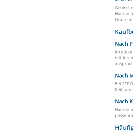
Gebisslo
Hackamor
Druckste
Kaufbe
Nach P
Im günst
mittlere
anspruch
Nach 
Bei STRÖ
Reitspor
Nach K
Hackamor
passende
Häufi