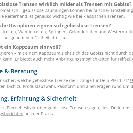
bisslose Trensen wirklich milder als Trensen mit Gebiss?
tomatisch – gebisslose Zäumungen können bei falscher Einstellung
lle Reiterhand ist genauso wichtig wie bei klassischen Trensen.
che Disziplinen eignen sich gebisslose Trensen?
zeitreiten, Wanderreiten, Springen, Geländereiten und Westernreite
 – ausgenommen Freiheitsdressur.
t ein Kappzaum sinnvoll?
gieren – mit einem Kappzaum zieht sich das Gebiss nicht durch da
n kann. Er bietet auch mehr Anbringungsmöglichkeiten für Hilfszüg
ce & Beratung
nsicher, welche gebisslose Trense die richtige für Dein Pferd ist?
U
ten Dich zu Produktauswahl, Passform und allen Fragen rund um 
ng, Erfahrung & Sicherheit
re Pferdebesitzer über gebisslose Trensen sagen, liest Du in u
gsberichten
aus der Praxis.