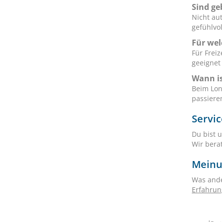
Sind ge
Nicht au
gefühlvo
Für wel
Für Frei
geeignet
Wann is
Beim Lon
passiere
Servi
Du bist u
Wir bera
Meinu
Was ande
Erfahrun