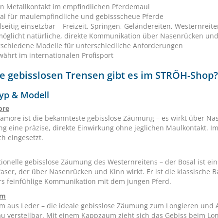
in Metallkontakt im empfindlichen Pferdemaul
eal für maulempfindliche und gebissscheue Pferde
lseitig einsetzbar – Freizeit, Springen, Geländereiten, Westernreit
möglicht natürliche, direkte Kommunikation über Nasenrücken und
rschiedene Modelle für unterschiedliche Anforderungen
ährt im internationalen Profisport
e gebisslosen Trensen gibt es im STRÖH-Shop?
yp & Modell
ore
amore ist die bekannteste gebisslose Zäumung – es wirkt über Nas
ung eine präzise, direkte Einwirkung ohne jeglichen Maulkontakt. 
ch eingesetzt.
itionelle gebisslose Zäumung des Westernreitens – der Bosal ist e
faser, der über Nasenrücken und Kinn wirkt. Er ist die klassische
s feinfühlige Kommunikation mit dem jungen Pferd.
um
 aus Leder – die ideale gebisslose Zäumung zum Longieren und A
u verstellbar. Mit einem Kappzaum zieht sich das Gebiss beim Lon