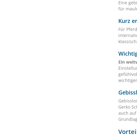
Eine geb
für maul
Kurz e
Für Pferd
internati
klassisc
Wichtig
Ein weit
Einstell
gefühlvo
wichtiger
Gebiss
Gebisslo
Gerko Sc
auch auf
Grundlag
Vortei