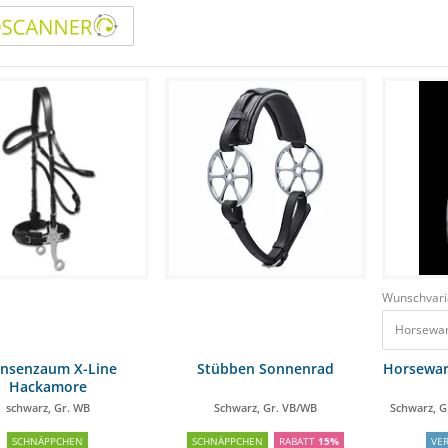
Wunschvari
Horseware
ensenzaum X-Line
Stübben Sonnenrad
Horsewar
Hackamore
schwarz, Gr. WB
Schwarz, Gr. VB/WB
Schwarz, G
SCHNÄPPCHEN
SCHNÄPPCHEN
RABATT
15%
VE