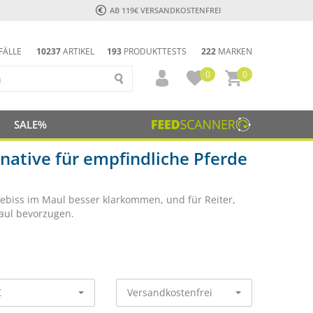
AB 119€ VERSANDKOSTENFREI
FÄLLE
10237
ARTIKEL
193
PRODUKTTESTS
222
MARKEN
0
0
SALE%
rnative für empfindliche Pferde
Gebiss im Maul besser klarkommen, und für Reiter,
aul bevorzugen.
€
Versandkostenfrei