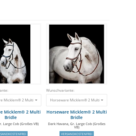
ante:
Wunschvariante:
 Micklem® 2 Multi Bridle Schwarz, Gr. Large Cob (Großes VB) 202,95 €
Horseware Micklem® 2 Multi Bridle Dark Havana, 
e Micklem® 2 Multi
Horseware Micklem® 2 Multi
Bridle
Bridle
r. Large Cob (Großes VB)
Dark Havana, Gr. Large Cob (Großes
VB)
RSANDKOSTENFREI
VERSANDKOSTENFREI