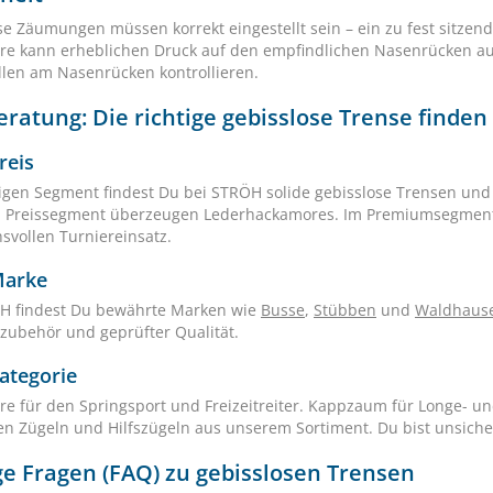
se Zäumungen müssen korrekt eingestellt sein – ein zu fest sitze
e kann erheblichen Druck auf den empfindlichen Nasenrücken aus
llen am Nasenrücken kontrollieren.
ratung: Die richtige gebisslose Trense finden
reis
igen Segment findest Du bei STRÖH solide gebisslose Trensen und
n Preissegment überzeugen Lederhackamores. Im Premiumsegment 
svollen Turniereinsatz.
Marke
H findest Du bewährte Marken wie
Busse
,
Stübben
und
Waldhaus
tzubehör und geprüfter Qualität.
ategorie
e für den Springsport und Freizeitreiter. Kappzaum für Longe- u
n Zügeln und Hilfszügeln aus unserem Sortiment. Du bist unsich
ge Fragen (FAQ) zu gebisslosen Trensen