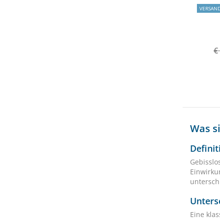
VERSAN
€
Was s
Defini
Gebisslo
Einwirku
unterschi
Unters
Eine kla