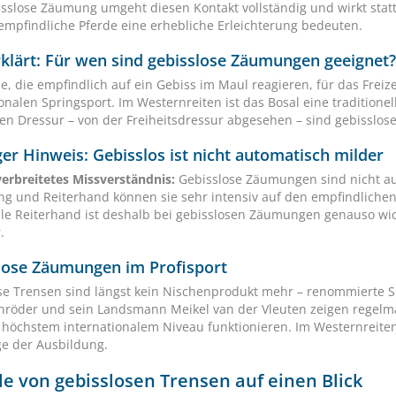
isslose Zäumung umgeht diesen Kontakt vollständig und wirkt sta
empfindliche Pferde eine erhebliche Erleichterung bedeuten.
rklärt: Für wen sind gebisslose Zäumungen geeignet?
e, die empfindlich auf ein Gebiss im Maul reagieren, für das Freize
onalen Springsport. Im Westernreiten ist das Bosal eine traditione
hen Dressur – von der Freiheitsdressur abgesehen – sind gebisslo
er Hinweis: Gebisslos ist nicht automatisch milder
verbreitetes Missverständnis:
Gebisslose Zäumungen sind nicht aut
ung und Reiterhand können sie sehr intensiv auf den empfindlichen
lle Reiterhand ist deshalb bei gebisslosen Zäumungen genauso wic
.
lose Zäumungen im Profisport
se Trensen sind längst kein Nischenprodukt mehr – renommierte S
hröder und sein Landsmann Meikel van der Vleuten zeigen regel
 höchstem internationalem Niveau funktionieren. Im Westernreiten i
e der Ausbildung.
le von gebisslosen Trensen auf einen Blick