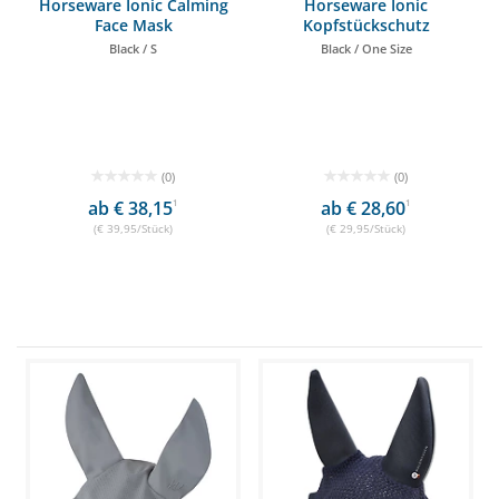
Horseware Ionic Calming
Horseware Ionic
Face Mask
Kopfstückschutz
Black / S
Black / One Size
(0)
(0)
ab € 38,15
1
ab € 28,60
1
(€ 39,95/Stück)
(€ 29,95/Stück)