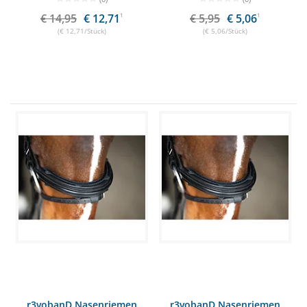
€ 14,95
€ 12,71
1
€ 5,95
€ 5,06
1
(€ 12,71/Stück)
(€ 5,06/Stück)
r3vobanD Nasenriemen
r3vobanD Nasenriemen