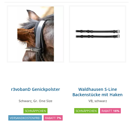
r3vobanD Genickpolster
Waldhausen S-Line
Backenstücke mit Haken
Paar
Schwarz, Gr. One Size
VB, schwarz
SCHNÄPPCHEN
SCHNÄPPCHEN
RABATT
16%
VERSANDKOSTENFREI
RABATT
7%