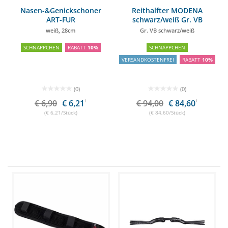
Nasen-&Genickschoner
Reithalfter MODENA
ART-FUR
schwarz/weiß Gr. VB
weiß, 28cm
Gr. VB schwarz/weiß
SCHNÄPPCHEN
RABATT
10%
SCHNÄPPCHEN
VERSANDKOSTENFREI
RABATT
10%
(0)
(0)
€ 6,90
€ 6,21
1
€ 94,00
€ 84,60
1
(€ 6,21/Stück)
(€ 84,60/Stück)