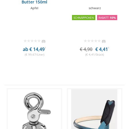
Butter 150ml
Apfel
schwarz
SCHNÄPPCHEN
RABATT
10%
(0)
(0)
ab € 14,49
1
€ 4,90
€ 4,41
1
(€ 99,67/Liter)
(€ 4,41/Stück)