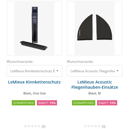
Wunschvariante:
Wunschvariante:
LeMieux Kinnkettenschutz Black, One Size
LeMieux Acoustic Fliegenhauben-Ein
7,45 €
6,33 €
LeMieux Kinnkettenschutz
LeMieux Acoustic
Fliegenhauben-Einsätze
Black, One Size
Black, M
SCHNÄPPCHEN
RABATT
15%
SCHNÄPPCHEN
RABATT
15%
(0)
(0)