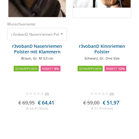
Wunschvariante:
r3vobanD Nasenriemen Polster mit Klammern Braun, Gr. M 3,0 cm
69,95 
r3vobanD Nasenriemen
r3vobanD Kinnriemen
Polster mit Klammern
Polster
Braun, Gr. M 3,0 cm
Schwarz, Gr. One Size
SCHNÄPPCHEN
RABATT
8%
SCHNÄPPCHEN
RABATT
12%
(0)
(0)
€ 69,95
€ 64,41
1
€ 59,00
€ 51,97
1
(€ 64,41/Stück)
(€ 51,97/Stück)