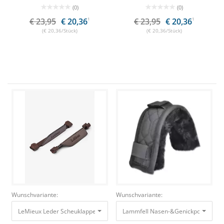
(0)
(0)
€ 23,95
€ 20,36
1
€ 23,95
€ 20,36
1
(€ 20,36/Stück)
(€ 20,36/Stück)
Wunschvariante:
Wunschvariante:
LeMieux Leder Scheuklappen Havana, Cob
23,95 €
20,36 €
Lammfell 