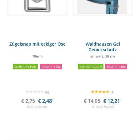
Zügelsnap mit eckiger Öse
Waldhausen Gel
Genickschutz
19mm
schwarz, 28 cm
SCHNÄPPCHEN
RABATT
10%
SCHNÄPPCHEN
RABATT
18%
(0)
(1)
€ 2,75
€ 2,48
1
€ 14,95
€ 12,21
1
(€ 2,48/Stück)
(€ 12,21/Stück)