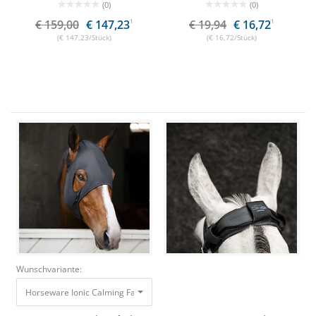
(0)
(0)
€ 159,00
€ 147,23
1
€ 19,94
€ 16,72
1
(€ 147,23/Stück)
(€ 16,72/Stück)
Wunschvariante:
Horseware Ionic Calming Face Mask Black / S 39,95 €