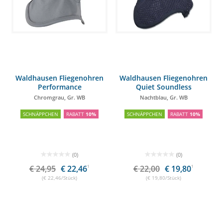
Waldhausen Fliegenohren
Waldhausen Fliegenohren
Performance
Quiet Soundless
Chromgrau, Gr. WB
Nachtblau, Gr. WB
SCHNÄPPCHEN
RABATT
10%
SCHNÄPPCHEN
RABATT
10%
(0)
(0)
€ 24,95
€ 22,46
1
€ 22,00
€ 19,80
1
(€ 22,46/Stück)
(€ 19,80/Stück)