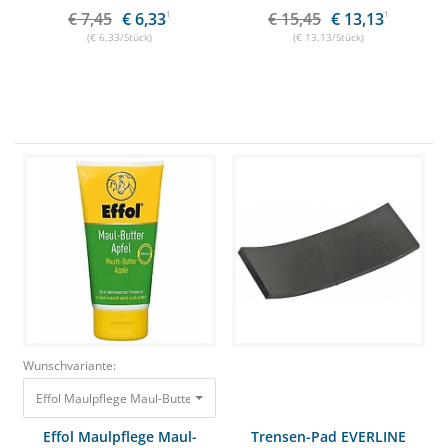
€ 7,45
€ 6,33
1
€ 15,45
€ 13,13
1
(€ 6,33/Stück)
(€ 13,13/Stück)
Wunschvariante:
Effol Maulpflege Maul-Butter 150ml Apfel 14,95 €
Effol Maulpflege Maul-
Trensen-Pad EVERLINE