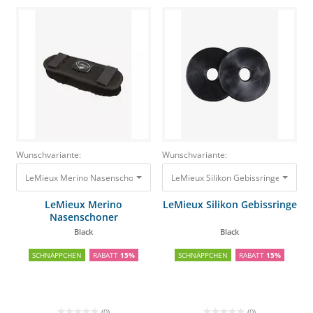
Wunschvariante:
Wunschvariante:
LeMieux Merino Nasenschoner Black
LeMieux Silikon Gebissringe Black
14,95 €
12,71 €
5
LeMieux Merino
LeMieux Silikon Gebissringe
Nasenschoner
Black
Black
SCHNÄPPCHEN
RABATT
15%
SCHNÄPPCHEN
RABATT
15%
(0)
(0)