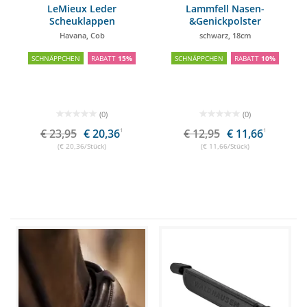
LeMieux Leder
Lammfell Nasen-
Scheuklappen
&Genickpolster
Havana, Cob
schwarz, 18cm
SCHNÄPPCHEN
RABATT
15%
SCHNÄPPCHEN
RABATT
10%
(0)
(0)
€ 23,95
€ 20,36
1
€ 12,95
€ 11,66
1
(€ 20,36/Stück)
(€ 11,66/Stück)