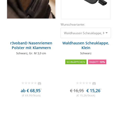
Wunschvariante:
Waldhausen Scheuklappe, Klein Sc
r3vobanD Nasenriemen
Waldhausen Scheuklappe,
Polster mit Klammern
Klein
Schwarz, Gr. M 3,0 cm
Schwarz
SCHNÄPPCHEN
RABATT
10%
(0)
(0)
ab € 68,95
1
€ 16,95
€ 15,26
1
(€ 69,95/Stück)
(€ 15,26/Stück)