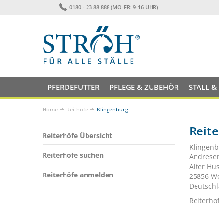
0180 - 23 88 888 (MO-FR: 9-16 UHR)
PFERDEFUTTER
PFLEGE & ZUBEHÖR
STALL &
Home
Reithöfe
Klingenburg
Reite
Reiterhöfe Übersicht
Klingenb
Reiterhöfe suchen
Andrese
Alter Hu
Reiterhöfe anmelden
25856 Wo
Deutsch
Reiterho