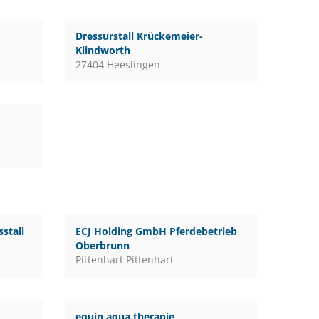
Dressurstall Krückemeier-
Klindworth
27404 Heeslingen
stall
ECJ Holding GmbH Pferdebetrieb
Oberbrunn
Pittenhart Pittenhart
equin aqua therapie