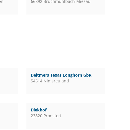
en
66892 Bruchmühlbach-Miesau
Deitmers Texas Longhorn GbR
54614 Nimsreuland
Diekhof
23820 Pronstorf