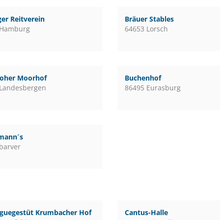
er Reitverein
Bräuer Stables
 Hamburg
64653 Lorsch
loher Moorhof
Buchenhof
 Landesbergen
86495 Eurasburg
mann´s
barver
guegestüt Krumbacher Hof
Cantus-Halle