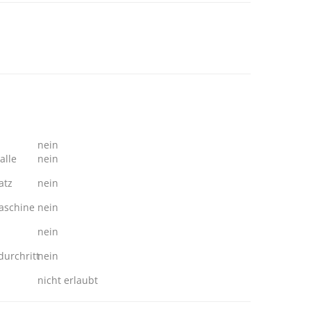
nein
alle
nein
atz
nein
schine
nein
nein
urchritt
nein
nicht erlaubt