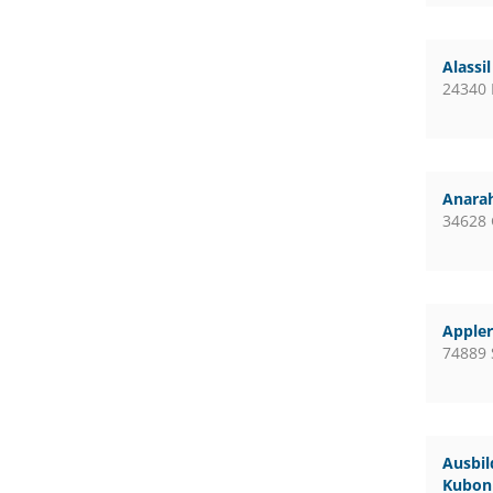
Alassi
24340 
Anara
34628
Apple
74889 
Ausbil
Kubon 