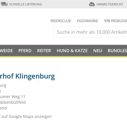
SCHNELLE LIEFERUNG
UMWELTGERECHT
RIDERSCLUB
EIGENMARKE
115
PROBLEM
 WEIDE
PFERD
REITER
HUND & KATZE
NEU
BUNDLES
rhof Klingenburg
urg
n
sumer Weg 11
bbenbüllfeld
land
f auf Google Maps anzeigen