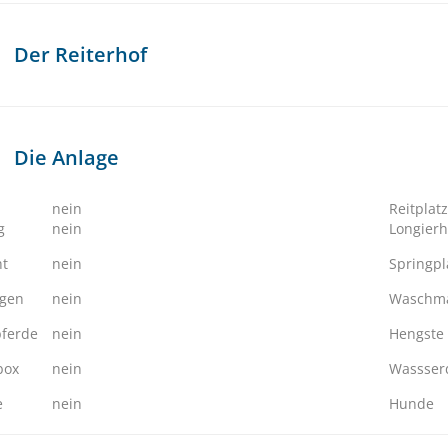
Der Reiterhof
Die Anlage
nein
Reitplatz
g
nein
Longierh
ht
nein
Springpl
ngen
nein
Waschma
ferde
nein
Hengste
box
nein
Wassserd
e
nein
Hunde