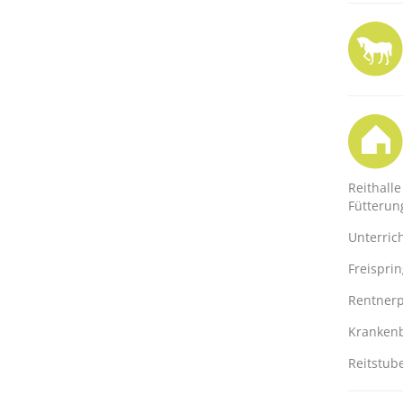
Reithalle
Fütterun
Unterric
Freispri
Rentnerp
Kranken
Reitstub