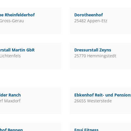
e Rheinfelderhof
Dorotheenhof
Gross-Gerau
25482 Appen-Etz
rstall Martin GbR
Dressurstall Zeyns
Lichtenfels
25770 Hemmingstedt
ider Ranch
Ebkenhof Reit- und Pensions
rf Maxdorf
26655 Westerstede
nhof Beppen
Equi Fitness