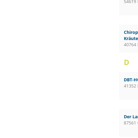
54619 
Chirop
Kräute
40764 
D
DBT-H
41352
Der L
87561 