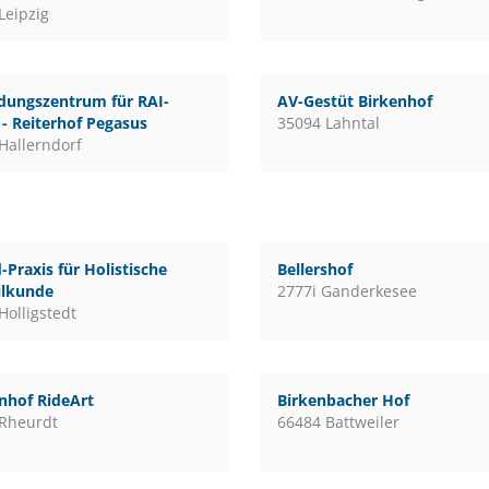
Leipzig
dungszentrum für RAI-
AV-Gestüt Birkenhof
 - Reiterhof Pegasus
35094 Lahntal
Hallerndorf
-Praxis für Holistische
Bellershof
ilkunde
2777i Ganderkesee
Holligstedt
nhof RideArt
Birkenbacher Hof
Rheurdt
66484 Battweiler