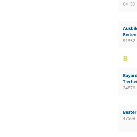
04159 
Ausbil
Reiten
91352 
B
Bayard
Tierhe
24876 
Bester
47509 