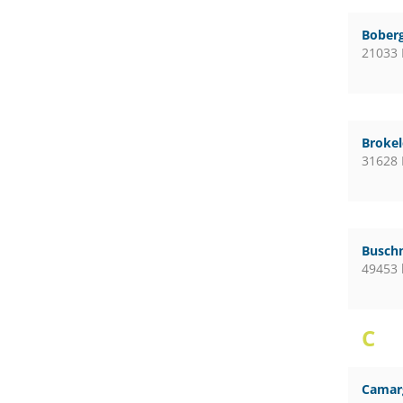
Boberg
21033
Broke
31628
Busch
49453 
C
Camar