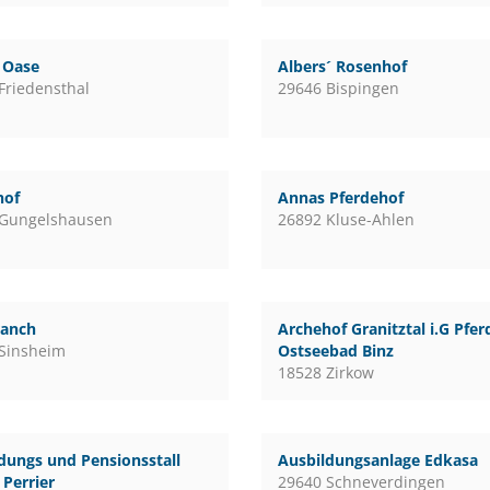
l Oase
Albers´ Rosenhof
Friedensthal
29646 Bispingen
hof
Annas Pferdehof
 Gungelshausen
26892 Kluse-Ahlen
ranch
Archehof Granitztal i.G Pfe
Sinsheim
Ostseebad Binz
18528 Zirkow
dungs und Pensionsstall
Ausbildungsanlage Edkasa
Perrier
29640 Schneverdingen