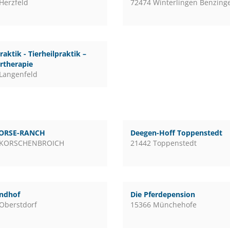
Herzfeld
72474 Winterlingen Benzing
raktik - Tierheilpraktik –
rtherapie
Langenfeld
ORSE-RANCH
Deegen-Hoff Toppenstedt
 KORSCHENBROICH
21442 Toppenstedt
andhof
Die Pferdepension
Oberstdorf
15366 Münchehofe