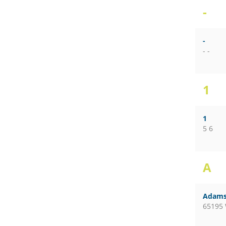
-
-
- -
1
1
5 6
A
Adams
65195