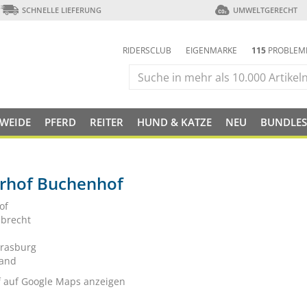
SCHNELLE LIEFERUNG
UMWELTGERECHT
RIDERSCLUB
EIGENMARKE
115
PROBLEM
 WEIDE
PFERD
REITER
HUND & KATZE
NEU
BUNDLES
erhof Buchenhof
of
lbrecht
rasburg
land
f auf Google Maps anzeigen