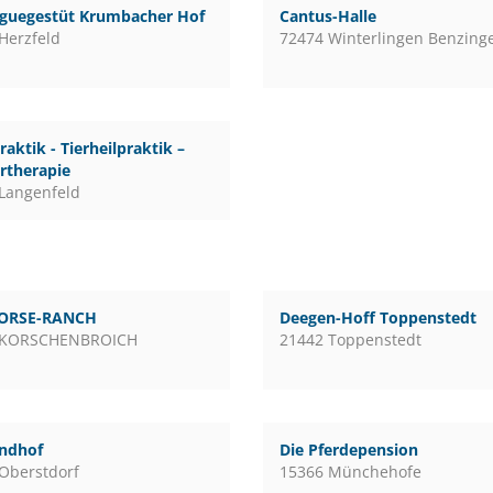
guegestüt Krumbacher Hof
Cantus-Halle
Herzfeld
72474 Winterlingen Benzing
raktik - Tierheilpraktik –
rtherapie
Langenfeld
ORSE-RANCH
Deegen-Hoff Toppenstedt
 KORSCHENBROICH
21442 Toppenstedt
andhof
Die Pferdepension
Oberstdorf
15366 Münchehofe