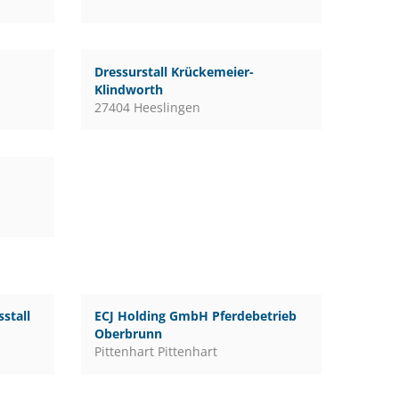
Dressurstall Krückemeier-
Klindworth
27404 Heeslingen
stall
ECJ Holding GmbH Pferdebetrieb
Oberbrunn
Pittenhart Pittenhart