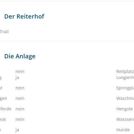
Der Reiterhof
Trail
Die Anlage
nein
Reitplatz
g
ja
Longierh
ht
nein
Springpl
ngen
nein
Waschma
ferde
nein
Hengste
box
nein
Wassserd
e
ja
Hunde