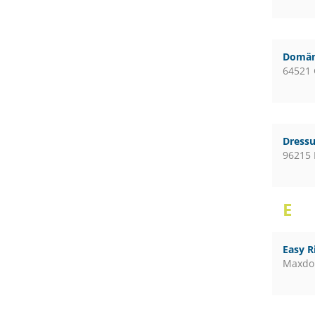
Domän
64521 
Dressu
96215 
E
Easy R
Maxdo