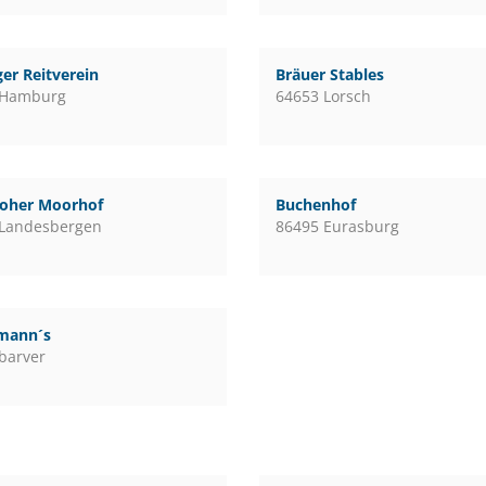
er Reitverein
Bräuer Stables
 Hamburg
64653 Lorsch
loher Moorhof
Buchenhof
 Landesbergen
86495 Eurasburg
mann´s
barver