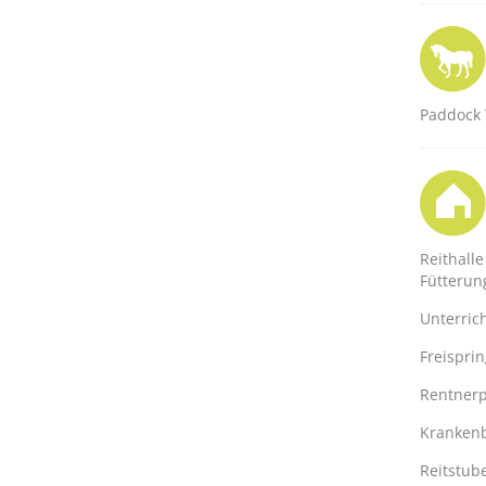
Paddock 
Reithalle
Fütterun
Unterric
Freispri
Rentnerp
Kranken
Reitstub