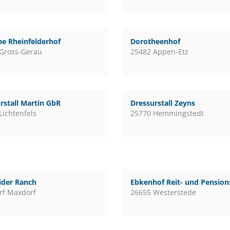
e Rheinfelderhof
Dorotheenhof
Gross-Gerau
25482 Appen-Etz
rstall Martin GbR
Dressurstall Zeyns
Lichtenfels
25770 Hemmingstedt
ider Ranch
Ebkenhof Reit- und Pensions
rf Maxdorf
26655 Westerstede