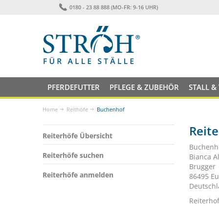
0180 - 23 88 888 (MO-FR: 9-16 UHR)
PFERDEFUTTER
PFLEGE & ZUBEHÖR
STALL &
Home
Reithöfe
Buchenhof
Reit
Reiterhöfe Übersicht
Buchenh
Reiterhöfe suchen
Bianca A
Brugger
Reiterhöfe anmelden
86495 Eu
Deutsch
Reiterho