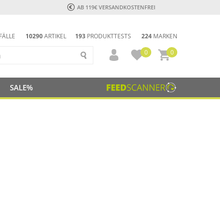
AB 119€ VERSANDKOSTENFREI
FÄLLE
10290
ARTIKEL
193
PRODUKTTESTS
224
MARKEN
0
0
SALE%