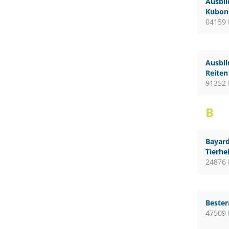
Ausbil
Kubon 
04159 
Ausbil
Reiten
91352 
B
Bayard
Tierhe
24876 
Bester
47509 