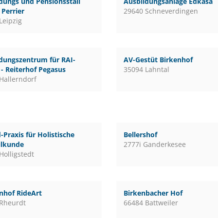
dungs und Pensionsstall
Ausbildungsanlage Edkasa
Perrier
29640 Schneverdingen
Leipzig
dungszentrum für RAI-
AV-Gestüt Birkenhof
 - Reiterhof Pegasus
35094 Lahntal
Hallerndorf
-Praxis für Holistische
Bellershof
ilkunde
2777i Ganderkesee
Holligstedt
nhof RideArt
Birkenbacher Hof
Rheurdt
66484 Battweiler