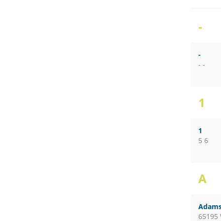
-
-
- -
1
1
5 6
A
Adams
65195