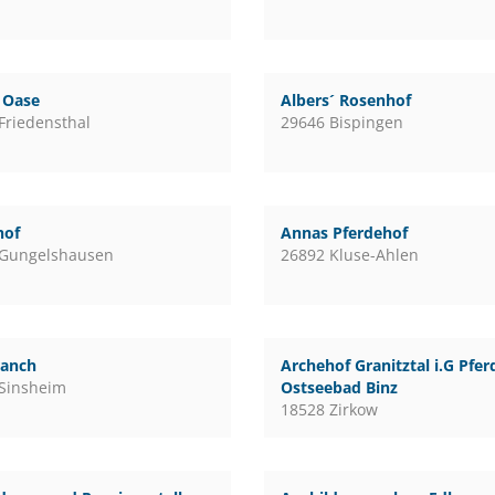
l Oase
Albers´ Rosenhof
Friedensthal
29646 Bispingen
hof
Annas Pferdehof
 Gungelshausen
26892 Kluse-Ahlen
ranch
Archehof Granitztal i.G Pfe
Sinsheim
Ostseebad Binz
18528 Zirkow