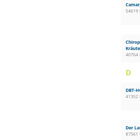
Camar
54619 
Chirop
Kräute
40764 
D
DBT-H
41352
Der L
87561 