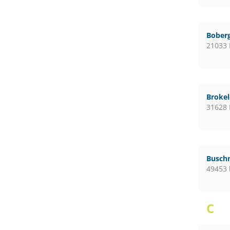
Boberg
21033
Broke
31628
Busch
49453 
C