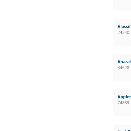
Alassi
24340 
Anara
34628
Apple
74889 