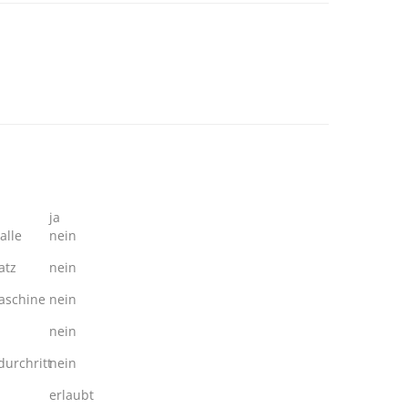
ja
alle
nein
atz
nein
schine
nein
nein
urchritt
nein
erlaubt