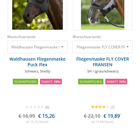
Wunschvariante:
Wunschvariante:
Waldhausen Fliegenmaske Puck Flex Schwarz, Shetty
Fliegenmaske FLY COVER FRANSEN S
16,95 €
15,26 €
Waldhausen Fliegenmaske
Fliegenmaske FLY COVER
Puck Flex
FRANSEN
Schwarz, Shetty
SH / (grau/schwarz)
SCHNÄPPCHEN
RABATT
10%
SCHNÄPPCHEN
RABATT
10%
(0)
(1)
€ 16,95
€ 15,26
1
€ 22,10
€ 19,89
1
(€ 15,26/Stück)
(€ 19,89/Stück)