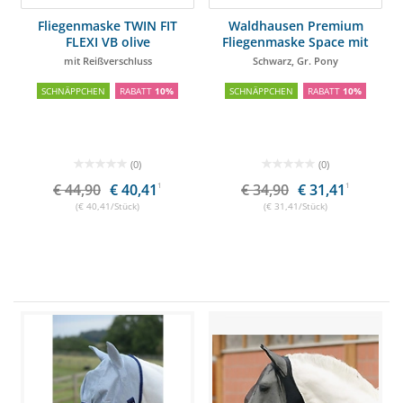
Fliegenmaske TWIN FIT
Waldhausen Premium
FLEXI VB olive
Fliegenmaske Space mit
Ohren- und Nasenschutz
mit Reißverschluss
Schwarz, Gr. Pony
SCHNÄPPCHEN
RABATT
10%
SCHNÄPPCHEN
RABATT
10%
(0)
(0)
€ 44,90
€ 40,41
1
€ 34,90
€ 31,41
1
(€ 40,41/Stück)
(€ 31,41/Stück)