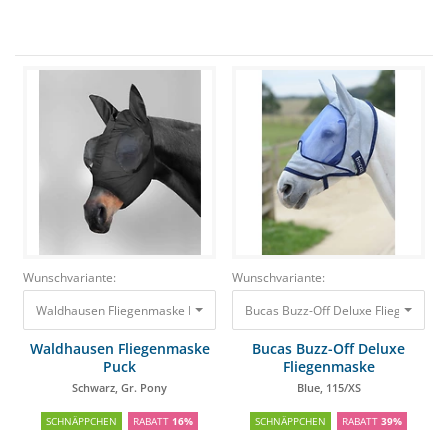
Wunschvariante:
Wunschvariante:
Waldhausen Fliegenmaske Puck Schwarz, Gr. Pony
Bucas Buzz-Off Deluxe Fliegenmask
19,94 €
16,73 €
Waldhausen Fliegenmaske
Bucas Buzz-Off Deluxe
Puck
Fliegenmaske
Schwarz, Gr. Pony
Blue, 115/XS
SCHNÄPPCHEN
RABATT
16%
SCHNÄPPCHEN
RABATT
39%