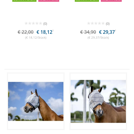
(0)
(0)
€ 22,00
€ 18,12
1
€ 34,90
€ 29,37
1
(€ 18,12/Stück)
(€ 29,37/Stück)