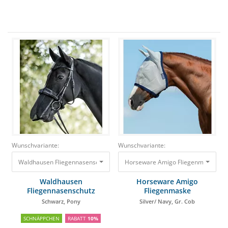
Wunschvariante:
Wunschvariante:
Waldhausen Fliegennasenschutz Schwarz, Pony
Horseware Amigo Fliegenmaske Silve
9,95 €
8,96 €
Waldhausen
Horseware Amigo
Fliegennasenschutz
Fliegenmaske
Schwarz, Pony
Silver/ Navy, Gr. Cob
SCHNÄPPCHEN
RABATT
10%