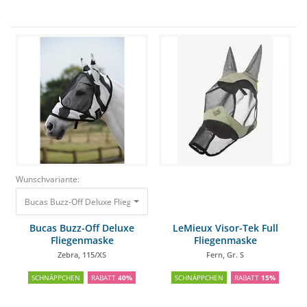
Wunschvariante:
Bucas Buzz-Off Deluxe Fliegenmaske Zebra, 115/XS
43,99 €
26,40 €
Bucas Buzz-Off Deluxe
LeMieux Visor-Tek Full
Fliegenmaske
Fliegenmaske
Zebra, 115/XS
Fern, Gr. S
SCHNÄPPCHEN
RABATT
40%
SCHNÄPPCHEN
RABATT
15%