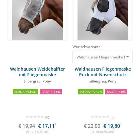
Wunschvariante:
Waldhausen Fliegenmaske Puck mit 
Waldhausen Weidehalfter
Waldhausen Fliegenmaske
mit Fliegenmaske
Puck mit Nasenschutz
Silbergrau, Pony
silbergrau, Pony
SCHNÄPPCHEN
RABATT
14%
SCHNÄPPCHEN
RABATT
10%
(0)
(0)
€ 19,94
€ 17,11
1
€ 22,00
€ 19,80
1
(€ 17,11/Stück)
(€ 19,80/Stück)