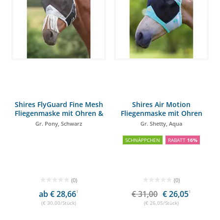
Shires FlyGuard Fine Mesh
Shires Air Motion
Fliegenmaske mit Ohren &
Fliegenmaske mit Ohren
Nasenfransen
Gr. Pony, Schwarz
Gr. Shetty, Aqua
SCHNÄPPCHEN
RABATT
16%
(0)
(0)
ab € 28,66
1
€ 31,00
€ 26,05
1
(€ 30,00/Stück)
(€ 26,05/Stück)