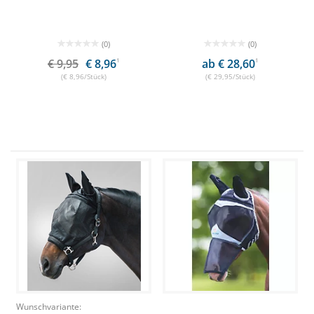
(0)
(0)
€ 9,95
€ 8,96
1
ab € 28,60
1
(€ 8,96/Stück)
(€ 29,95/Stück)
Wunschvariante: