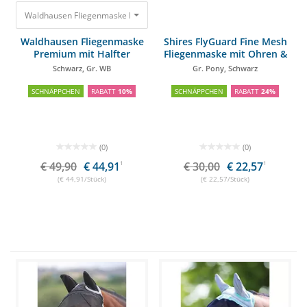
Waldhausen Fliegenmaske Premium mit Halfter Schwarz, Gr. WB
49,90 €
4
Waldhausen Fliegenmaske
Shires FlyGuard Fine Mesh
Premium mit Halfter
Fliegenmaske mit Ohren &
Nasenteil
Schwarz, Gr. WB
Gr. Pony, Schwarz
SCHNÄPPCHEN
RABATT
10%
SCHNÄPPCHEN
RABATT
24%
(0)
(0)
€ 49,90
€ 44,91
1
€ 30,00
€ 22,57
1
(€ 44,91/Stück)
(€ 22,57/Stück)