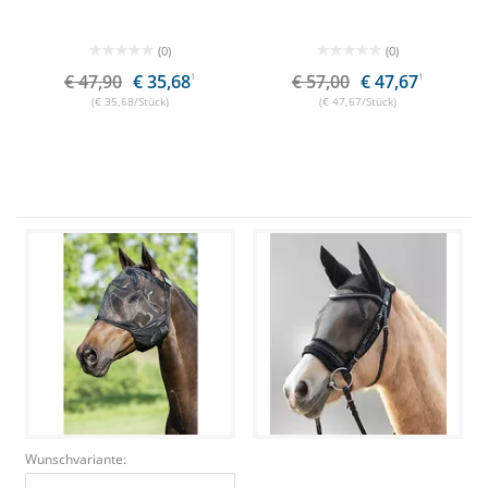
(0)
(0)
€ 47,90
€ 35,68
1
€ 57,00
€ 47,67
1
(€ 35,68/Stück)
(€ 47,67/Stück)
Wunschvariante: