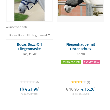
Wunschvariante:
Bucas Buzz-Off Fliegenmaske Blue, 115/XS 23,00 €
Bucas Buzz-Off
Fliegenhaube mit
Fliegenmaske
Ohrenschutz
Blue, 115/XS
Gr. VB
SCHNÄPPCHEN
RABATT
10%
(0)
(2)
ab € 21,96
1
€ 16,95
€ 15,26
1
(€ 23,00/Stück)
(€ 15,26/Stück)