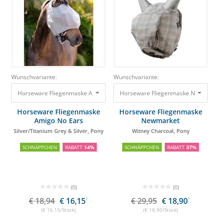
Wunschvariante:
Wunschvariante:
Horseware Fliegenmaske Amigo No Ears Silver/Titanium Grey & Silver, P
Horseware Fliegenmaske Newmarket
Horseware Fliegenmaske
Horseware Fliegenmaske
Amigo No Ears
Newmarket
Silver/Titanium Grey & Silver, Pony
Witney Charcoal, Pony
SCHNÄPPCHEN
RABATT
14%
SCHNÄPPCHEN
RABATT
37%
(0)
(0)
€ 18,94
€ 16,15
1
€ 29,95
€ 18,90
1
(€ 16,15/Stück)
(€ 18,90/Stück)