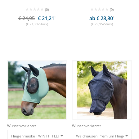
(0)
(0)
€ 24,95
€ 21,21
1
ab € 28,80
1
(€ 21,21/Stück)
(€ 29,95/Stück)
Wunschvariante:
Wunschvariante:
Fliegenmaske TWIN FIT FLEXI VB olive mit Reißverschluss
44,90 €
40,41 €