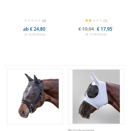
(0)
(1)
ab € 24,80
1
€ 19,94
€ 17,95
1
(€ 26,00/Stück)
(€ 17,95/Stück)
Wunschvariante: