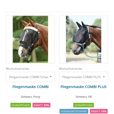
Wunschvariante:
Wunschvariante:
Fliegenmaske COMBI Schwarz, Pony
47,90 €
35,68 €
Fliegenmaske COMBI PLUS 
Fliegenmaske COMBI
Fliegenmaske COMBI PLUS
Schwarz, Pony
Schwarz, VB
SCHNÄPPCHEN
RABATT
25%
SCHNÄPPCHEN
VERSANDKOSTENFREI
RABATT
16%