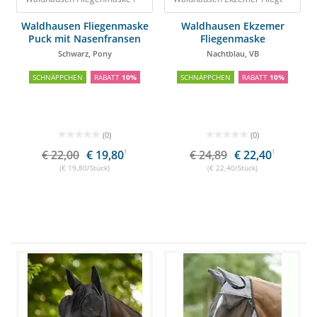
Waldhausen Fliegenmaske
Waldhausen Ekzemer
Puck mit Nasenfransen
Fliegenmaske
Schwarz, Pony
Nachtblau, VB
SCHNÄPPCHEN
RABATT
10%
SCHNÄPPCHEN
RABATT
10%
(0)
(0)
€ 22,00
€ 19,80
1
€ 24,89
€ 22,40
1
(€ 19,80/Stück)
(€ 22,40/Stück)