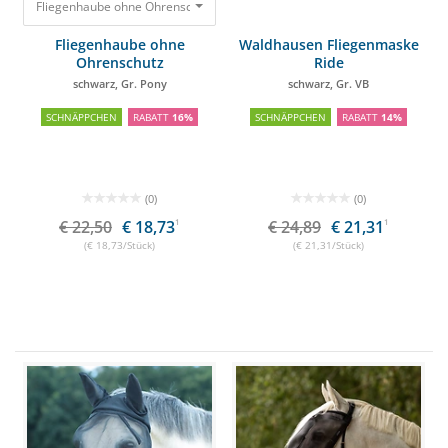
Fliegenhaube ohne Ohrenschutz schwarz, Gr. Pony
22,50 €
18,73 €
Fliegenhaube ohne
Waldhausen Fliegenmaske
Ohrenschutz
Ride
schwarz, Gr. Pony
schwarz, Gr. VB
SCHNÄPPCHEN
RABATT
16%
SCHNÄPPCHEN
RABATT
14%
(0)
(0)
€ 22,50
€ 18,73
1
€ 24,89
€ 21,31
1
(€ 18,73/Stück)
(€ 21,31/Stück)