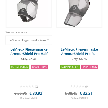
Wunschvariante:
LeMieux Fliegenmaske ArmourShield Pro Half Grey, Gr. XS
36,95 €
30,92 
LeMieux Fliegenmaske
LeMieux Fliegenmaske
ArmourShield Pro Half
ArmourShield Pro Full
Grey, Gr. XS
Grey, Gr. XS
SCHNÄPPCHEN
RABATT
16%
SCHNÄPPCHEN
RABATT
16%
(0)
(0)
€ 36,95
€ 30,92
1
€ 38,45
€ 32,21
1
(€ 30,92/Stück)
(€ 32,21/Stück)