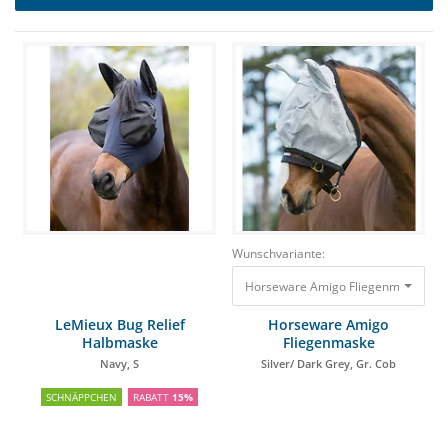
Wunschvariante:
Horseware Amigo Fliegenmaske Silve
LeMieux Bug Relief
Horseware Amigo
Halbmaske
Fliegenmaske
Navy, S
Silver/ Dark Grey, Gr. Cob
SCHNÄPPCHEN
RABATT
15%