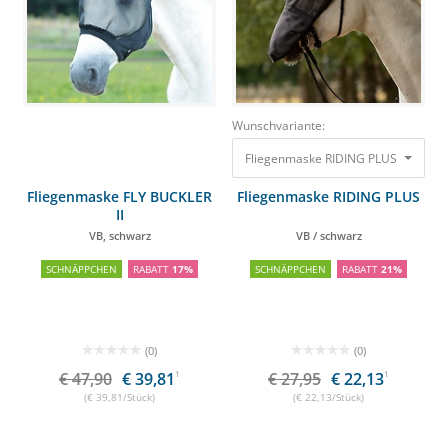
Wunschvariante:
Fliegenmaske RIDING PLUS
Fliegenmaske FLY BUCKLER
Fliegenmaske RIDING PLUS
II
VB, schwarz
VB / schwarz
SCHNÄPPCHEN
RABATT
17%
SCHNÄPPCHEN
RABATT
21%
(0)
(0)
€ 47,90
€ 39,81
1
€ 27,95
€ 22,13
1
(€ 39,81/Stück)
(€ 22,13/Stück)