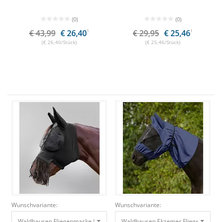
(0)
(0)
€ 43,99
€ 26,40
1
€ 29,95
€ 25,46
1
(€ 26,40/Stück)
(€ 25,46/Stück)
Wunschvariante:
Wunschvariante:
Waldhausen Fliegenmaske Puck mit Nasenfransen Schwarz, Pony
Waldhausen Ekzemer Fliegenmaske 
22,00 €