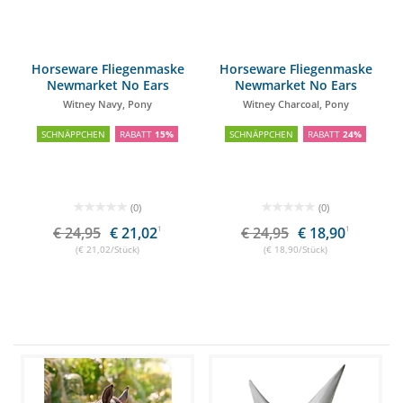
Horseware Fliegenmaske
Horseware Fliegenmaske
Newmarket No Ears
Newmarket No Ears
Witney Navy, Pony
Witney Charcoal, Pony
SCHNÄPPCHEN
RABATT
15%
SCHNÄPPCHEN
RABATT
24%
(0)
(0)
€ 24,95
€ 21,02
1
€ 24,95
€ 18,90
1
(€ 21,02/Stück)
(€ 18,90/Stück)