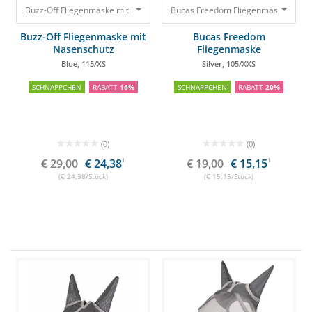
Buzz-Off Fliegenmaske mit Nasenschutz Blue, 115/XS
29,00 €
24,38 €
Bucas Freedom Fl
Buzz-Off Fliegenmaske mit
Bucas Freedom
Nasenschutz
Fliegenmaske
Blue, 115/XS
Silver, 105/XXS
SCHNÄPPCHEN
RABATT
16%
SCHNÄPPCHEN
RABATT
20%
(0)
(0)
€ 29,00
€ 24,38
1
€ 19,00
€ 15,15
1
(€ 24,38/Stück)
(€ 15,15/Stück)