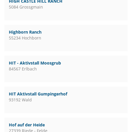
HIGH CASTLE HILL RANCH
5084 Grossgmain
Highborn Ranch
55234 Hochborn
HIT - Aktivstall Moosgrub
84567 Erlbach
HIT Aktivstall Gumpingerhof
93192 Wald
Hof auf der Heide
27339 Riede - Felde