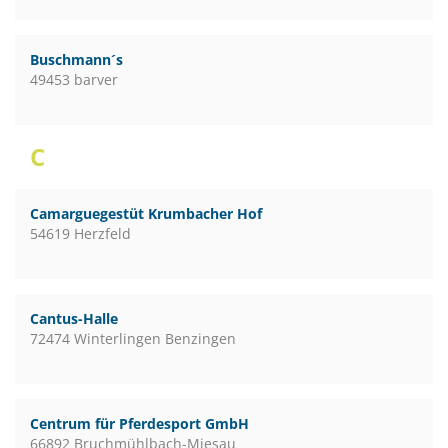
Buschmann´s
49453 barver
C
Camarguegestüt Krumbacher Hof
54619 Herzfeld
Cantus-Halle
72474 Winterlingen Benzingen
Centrum für Pferdesport GmbH
66892 Bruchmühlbach-Miesau