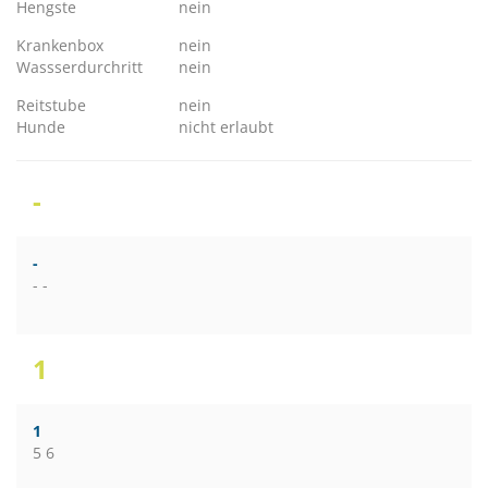
Hengste
nein
Krankenbox
nein
Wassserdurchritt
nein
Reitstube
nein
Hunde
nicht erlaubt
-
-
- -
1
1
5 6