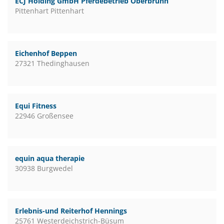
ECJ Holding GmbH Pferdebetrieb Oberbrunn
Pittenhart Pittenhart
Eichenhof Beppen
27321 Thedinghausen
Equi Fitness
22946 Großensee
equin aqua therapie
30938 Burgwedel
Erlebnis-und Reiterhof Hennings
25761 Westerdeichstrich-Büsum