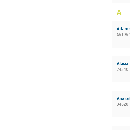
A
Adams
65195
Alassi
24340 
Anara
34628