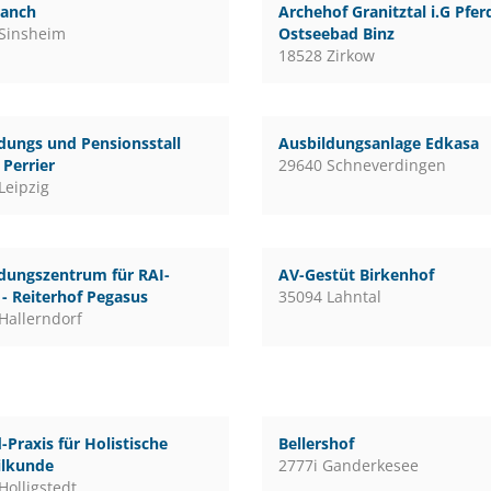
ranch
Archehof Granitztal i.G Pfe
Sinsheim
Ostseebad Binz
18528 Zirkow
dungs und Pensionsstall
Ausbildungsanlage Edkasa
Perrier
29640 Schneverdingen
Leipzig
dungszentrum für RAI-
AV-Gestüt Birkenhof
 - Reiterhof Pegasus
35094 Lahntal
Hallerndorf
-Praxis für Holistische
Bellershof
ilkunde
2777i Ganderkesee
Holligstedt