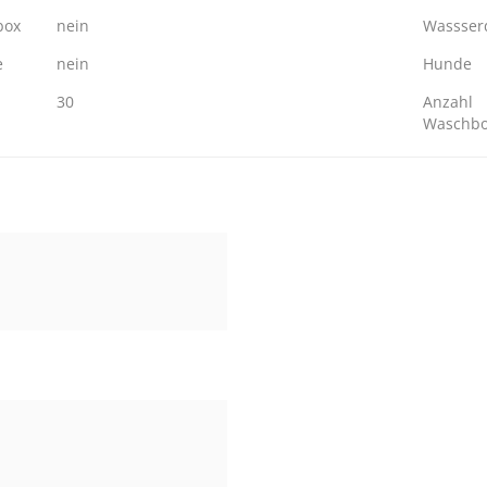
box
nein
Wassserd
e
nein
Hunde
30
Anzahl
Waschb