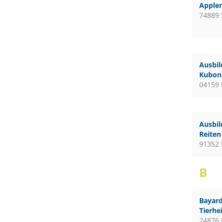
Apple
74889 
Ausbil
Kubon 
04159 
Ausbil
Reiten
91352 
B
Bayard
Tierhe
24876 