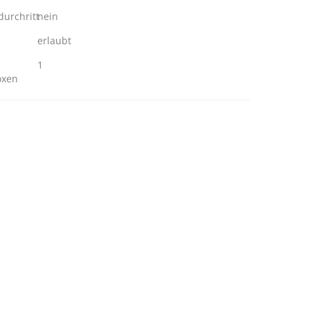
urchritt
nein
erlaubt
1
oxen