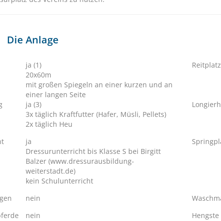
Die Anlage
ja (1)
Reitplatz
20x60m
mit großen Spiegeln an einer kurzen und an
einer langen Seite
g
ja (3)
Longierh
3x täglich Kraftfutter (Hafer, Müsli, Pellets)
2x täglich Heu
ht
ja
Springpl
Dressurunterricht bis Klasse S bei Birgitt
Balzer (www.dressurausbildung-
weiterstadt.de)
kein Schulunterricht
ngen
nein
Waschma
ferde
nein
Hengste