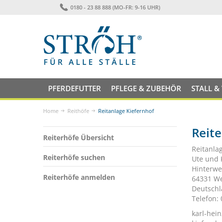
0180 - 23 88 888 (MO-FR: 9-16 UHR)
PFERDEFUTTER
PFLEGE & ZUBEHÖR
STALL &
Home
Reithöfe
Reitanlage Kiefernhof
Reite
Reiterhöfe Übersicht
Reitanla
Reiterhöfe suchen
Ute und 
Hinterwe
Reiterhöfe anmelden
64331 We
Deutsch
Telefon:
karl-hei