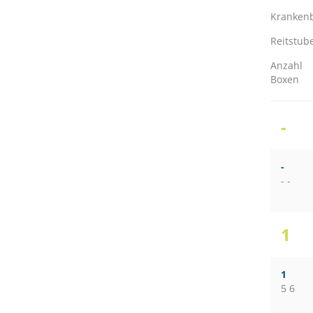
Kranken
Reitstub
Anzahl
Boxen
-
-
- -
1
1
5 6