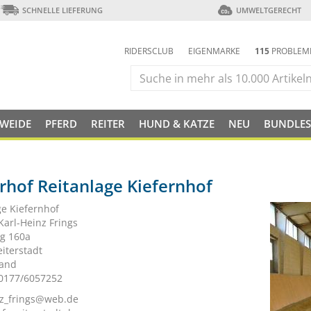
SCHNELLE LIEFERUNG
UMWELTGERECHT
RIDERSCLUB
EIGENMARKE
115
PROBLEM
 WEIDE
PFERD
REITER
HUND & KATZE
NEU
BUNDLES
rhof Reitanlage Kiefernhof
ge Kiefernhof
Karl-Heinz Frings
g 160a
iterstadt
land
 0177/6057252
nz_frings@web.de