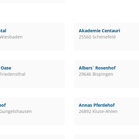
tal
Akademie Centauri
 Wiesbaden
25560 Schenefeld
l Oase
Albers´ Rosenhof
Friedensthal
29646 Bispingen
hof
Annas Pferdehof
 Gungelshausen
26892 Kluse-Ahlen