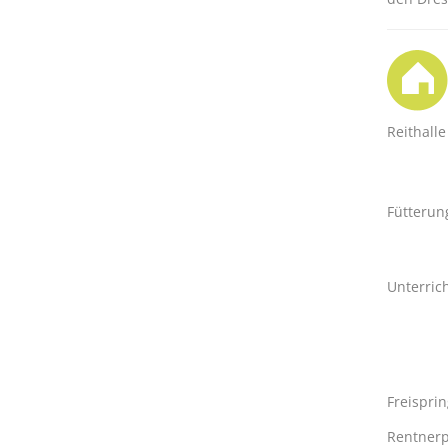
Reithalle
Fütterun
Unterric
Freispri
Rentnerp