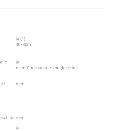
ja (1)
30x80m
alle
ja
nicht überdachter Longierzirkel
atz
nein
schine
nein
ja