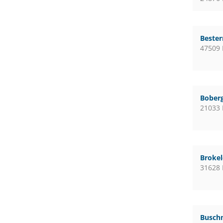
Bester
47509 
Boberg
21033
Broke
31628
Busch