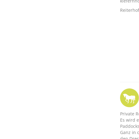
kiefernh
Reiterho
Private R
Es wird 
Paddocks
Ganz in 
den Dres