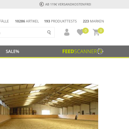
AB 119€ VERSANDKOSTENFREI
FÄLLE
10286
ARTIKEL
193
PRODUKTTESTS
223
MARKEN
0
0
SALE%