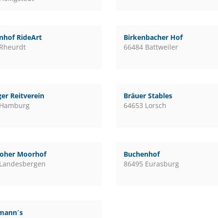
nhof RideArt
Birkenbacher Hof
Rheurdt
66484 Battweiler
er Reitverein
Bräuer Stables
 Hamburg
64653 Lorsch
loher Moorhof
Buchenhof
 Landesbergen
86495 Eurasburg
mann´s