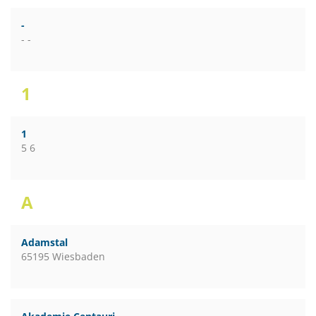
-
- -
1
1
5 6
A
Adamstal
65195 Wiesbaden