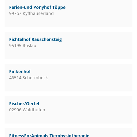
Ferien-und Ponyhof Töppe
997o7 Kyffhäuserland
Fichtelhof Rauschensteig
95195 Röslau
Finkenhof
46514 Schermbeck
Fischer/Oertel
02906 Waldhufen
FitnessForAnimals Tierphysiotherapie