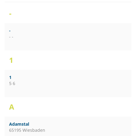
-
-
- -
1
1
5 6
A
Adamstal
65195 Wiesbaden