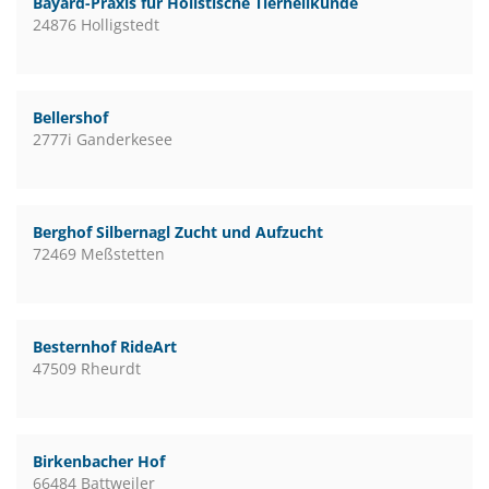
Bayard-Praxis für Holistische Tierheilkunde
24876 Holligstedt
Bellershof
2777i Ganderkesee
Berghof Silbernagl Zucht und Aufzucht
72469 Meßstetten
Besternhof RideArt
47509 Rheurdt
Birkenbacher Hof
66484 Battweiler