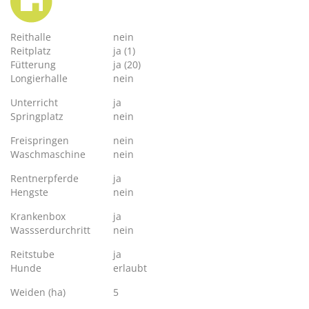
Reithalle
nein
Reitplatz
ja (1)
Fütterung
ja (20)
Longierhalle
nein
Unterricht
ja
Springplatz
nein
Freispringen
nein
Waschmaschine
nein
Rentnerpferde
ja
Hengste
nein
Krankenbox
ja
Wassserdurchritt
nein
Reitstube
ja
Hunde
erlaubt
Weiden (ha)
5