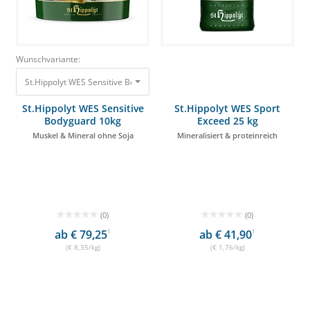
Wunschvariante:
St.Hippolyt WES Sensitive Bodyguard 10kg Muskel & Mineral ohne Soja 83
St.Hippolyt WES Sensitive
St.Hippolyt WES Sport
Bodyguard 10kg
Exceed 25 kg
Muskel & Mineral ohne Soja
Mineralisiert & proteinreich
(0)
(0)
ab € 79,25
1
ab € 41,90
1
(€ 8,35/kg)
(€ 1,76/kg)