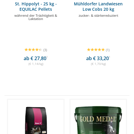
St. Hippolyt - 25 kg -
Mühldorfer Landwiesen
EQUILAC Pellets
Low Cobs 20 kg
während der Trächtigkeit &
zucker- & stärkereduziert
Laktation
(3)
(1)
ab € 27,80
1
ab € 33,20
1
(€ 1,14/kg)
(€ 1,70/kg)