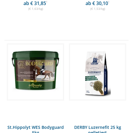
ab € 31,85
1
ab € 30,10
1
(€ 1,63/kg)
(€ 1,53/kg)
St.Hippolyt WES Bodyguard
DERBY Luzernefit 25 kg
5kg
pelletiert