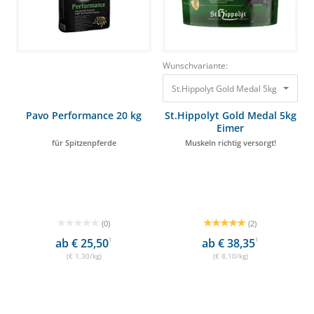
Wunschvariante:
St.Hippolyt Gold Medal 5kg Eimer Mus
Pavo Performance 20 kg
St.Hippolyt Gold Medal 5kg
Eimer
für Spitzenpferde
Muskeln richtig versorgt!
(0)
(2)
ab € 25,50
1
ab € 38,35
1
(€ 1,30/kg)
(€ 8,10/kg)