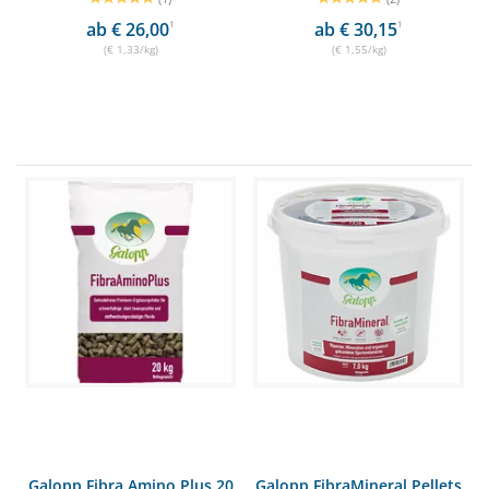
ab € 26,00
1
ab € 30,15
1
(€ 1,33/kg)
(€ 1,55/kg)
Galopp Fibra Amino Plus 20
Galopp FibraMineral Pellets