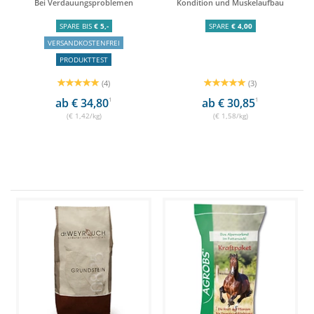
Bei Verdauungsproblemen
Kondition und Muskelaufbau
SPARE BIS
€ 5,-
SPARE
€ 4,00
VERSANDKOSTENFREI
PRODUKTTEST
(4)
(3)
ab € 34,80
1
ab € 30,85
1
(€ 1,42/kg)
(€ 1,58/kg)