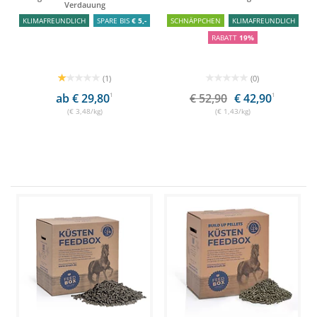
Verdauung
KLIMAFREUNDLICH
SPARE BIS
€ 5,-
SCHNÄPPCHEN
KLIMAFREUNDLICH
RABATT
19%
(1)
(0)
ab € 29,80
1
€ 52,90
€ 42,90
1
(€ 3,48/kg)
(€ 1,43/kg)