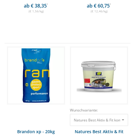
ab € 38,35
1
ab € 60,75
1
(€ 1,56/kg)
(€ 12,46/kg)
Wunschvariante:
Brandon xp - 20kg
Natures Best Aktiv & Fit