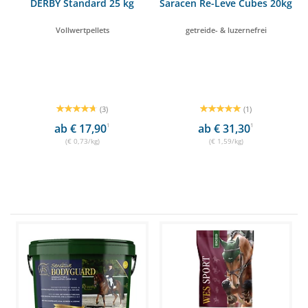
DERBY Standard 25 kg
Saracen Re-Leve Cubes 20kg
Vollwertpellets
getreide- & luzernefrei
(3)
(1)
ab € 17,90
1
ab € 31,30
1
(€ 0,73/kg)
(€ 1,59/kg)