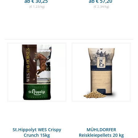
ab € 30,25
ab € 57,20
(€ 1,23/kg)
(€ 2,34/kg)
St.Hippolyt WES Crispy
MÜHLDORFER
Crunch 15kg
Reiskleiepellets 20 kg