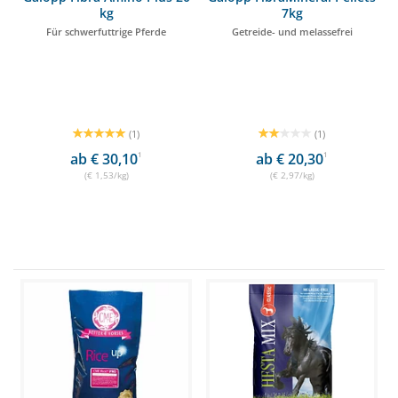
kg
7kg
Für schwerfuttrige Pferde
Getreide- und melassefrei
(1)
(1)
ab € 30,10
1
ab € 20,30
1
(€ 1,53/kg)
(€ 2,97/kg)