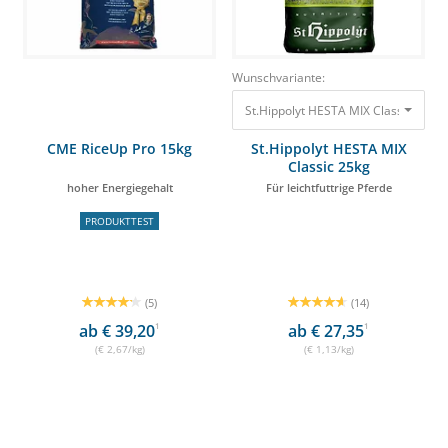
Wunschvariante:
St.Hippolyt HESTA MIX Classic 25kg F
CME RiceUp Pro 15kg
St.Hippolyt HESTA MIX
Classic 25kg
hoher Energiegehalt
Für leichtfuttrige Pferde
PRODUKTTEST
(5)
(14)
ab € 39,20
1
ab € 27,35
1
(€ 2,67/kg)
(€ 1,13/kg)