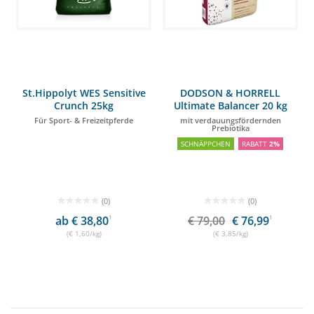
St.Hippolyt WES Sensitive
DODSON & HORRELL
Crunch 25kg
Ultimate Balancer 20 kg
Für Sport- & Freizeitpferde
mit verdauungsfördernden
Prebiotika
SCHNÄPPCHEN
RABATT
2%
(0)
(0)
ab € 38,80
1
€ 79,00
€ 76,99
1
(€ 1,60/kg)
(€ 3,85/kg)