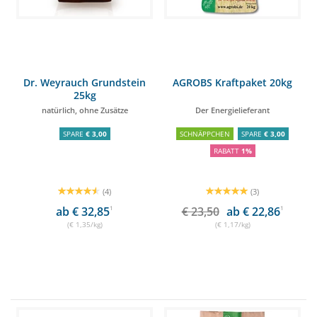
Dr. Weyrauch Grundstein
AGROBS Kraftpaket 20kg
25kg
natürlich, ohne Zusätze
Der Energielieferant
SPARE
€ 3,00
SCHNÄPPCHEN
SPARE
€ 3,00
RABATT
1%
(4)
(3)
ab € 32,85
1
€ 23,50
ab € 22,86
1
(€ 1,35/kg)
(€ 1,17/kg)