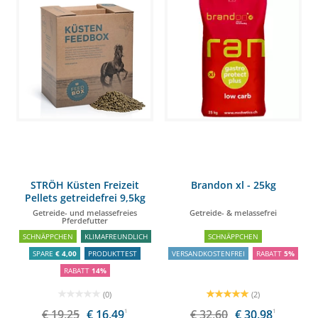
STRÖH Küsten Freizeit
Brandon xl - 25kg
Pellets getreidefrei 9,5kg
Feedbox
Getreide- und melassefreies
Getreide- & melassefrei
Pferdefutter
SCHNÄPPCHEN
KLIMAFREUNDLICH
SCHNÄPPCHEN
SPARE
€ 4,00
PRODUKTTEST
VERSANDKOSTENFREI
RABATT
5%
RABATT
14%
(0)
(2)
€ 19,25
€ 16,49
1
€ 32,60
€ 30,98
1