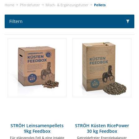
Home
Pferdefutter
Misch- & Ergänzungsfutter
Pellets
Filtern
STRÖH Leinsamenpellets
STRÖH Küsten RicePower
9kg Feedbox
30 kg Feedbox
Für glänzendes Fell & eine intakte
Getreidefreier Energiebalancer