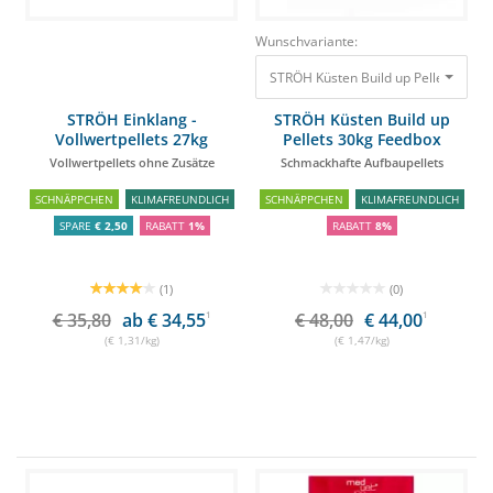
Wunschvariante:
STRÖH Einklang -
STRÖH Küsten Build up
Vollwertpellets 27kg
Pellets 30kg Feedbox
Feedbox
Vollwertpellets ohne Zusätze
Schmackhafte Aufbaupellets
SCHNÄPPCHEN
KLIMAFREUNDLICH
SCHNÄPPCHEN
KLIMAFREUNDLICH
SPARE
€ 2,50
RABATT
1%
RABATT
8%
(1)
(0)
€ 35,80
ab € 34,55
1
€ 48,00
€ 44,00
1
(€ 1,31/kg)
(€ 1,47/kg)