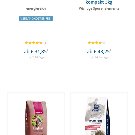
kompakt 3kg
energiereich
Wichtige Spurenelemente
VERSANDKOSTENFREI
(1)
(5)
ab € 31,85
1
ab € 43,25
1
(€ 1,64/kg)
(€ 14,67/kg)