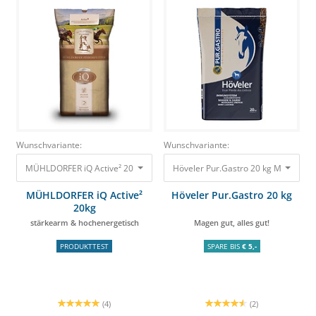
Wunschvariante:
Wunschvariante:
MÜHLDORFER iQ Active² 20kg stärkearm & hochenergetisch 32,60 €
Höveler Pur.Gastro 20 kg Magen gut, 
MÜHLDORFER iQ Active²
Höveler Pur.Gastro 20 kg
20kg
stärkearm & hochenergetisch
Magen gut, alles gut!
PRODUKTTEST
SPARE BIS
€ 5,-
(4)
(2)