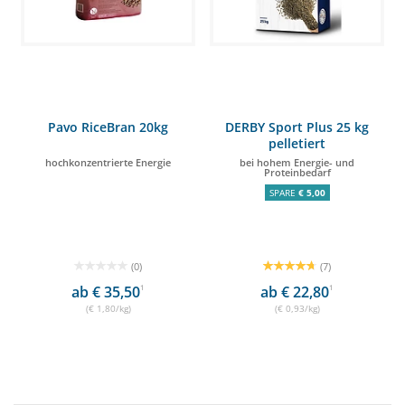
Pavo RiceBran 20kg
DERBY Sport Plus 25 kg
pelletiert
hochkonzentrierte Energie
bei hohem Energie- und
Proteinbedarf
SPARE
€ 5,00
(0)
(7)
ab € 35,50
1
ab € 22,80
1
(€ 1,80/kg)
(€ 0,93/kg)