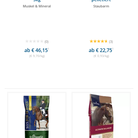
Muskel & Mineral
Staubarm
(0)
(3)
ab € 46,15
1
ab € 22,75
1
(€ 9,70/kg)
(€ 0,93/kg)