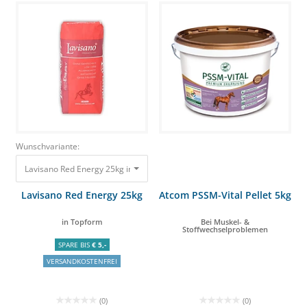
Wunschvariante:
Lavisano Red Energy 25kg in Topform 39,00 €
Lavisano Red Energy 25kg
Atcom PSSM-Vital Pellet 5kg
in Topform
Bei Muskel- &
Stoffwechselproblemen
SPARE BIS
€ 5,-
VERSANDKOSTENFREI
(0)
(0)