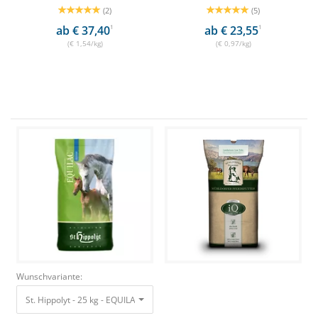
(2)
(5)
ab € 37,40
1
ab € 23,55
1
(€ 1,54/kg)
(€ 0,97/kg)
Wunschvariante:
St. Hippolyt - 25 kg - EQUILAC Pellets während der Trächtigkeit & Laktatio