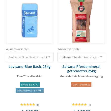
Wunschvariante:
Wunschvariante:
Lavisano Blue Basic 25kg Eine Tüte alles drin! 30,85 €
Lavisano Blue Basic 25kg
Salvana Pferdemineral
getreidefrei 25kg
Eine Tüte alles drin!
Getreidefreie Mineralversorgung
SPARE BIS
€ 7,-
GRATISARTIKEL
VERSANDKOSTENFREI
(1)
(1)
1
1