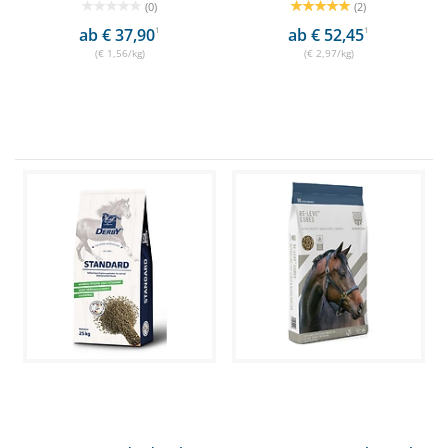
(0)
(2)
ab € 37,90
1
ab € 52,45
1
(€ 1,56/kg)
(€ 2,97/kg)