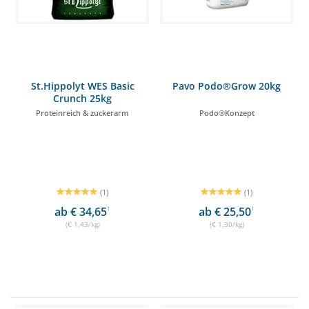
St.Hippolyt WES Basic
Pavo Podo®Grow 20kg
Crunch 25kg
Proteinreich & zuckerarm
Podo®Konzept
(1)
(1)
ab € 34,65
1
ab € 25,50
1
(€ 1,43/kg)
(€ 1,30/kg)