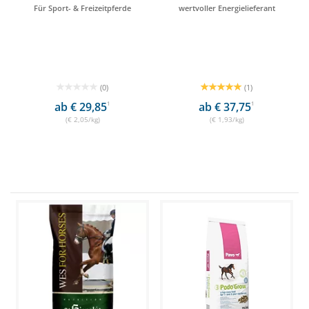
Für Sport- & Freizeitpferde
wertvoller Energielieferant
(0)
(1)
ab € 29,85
1
ab € 37,75
1
(€ 2,05/kg)
(€ 1,93/kg)