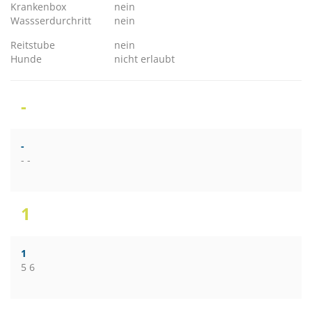
Krankenbox
nein
Wassserdurchritt
nein
Reitstube
nein
Hunde
nicht erlaubt
-
-
- -
1
1
5 6