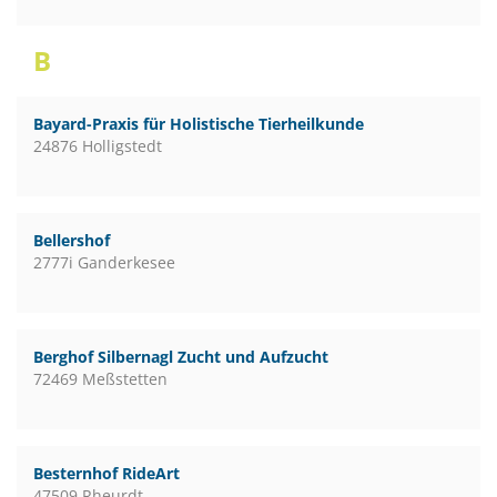
B
Bayard-Praxis für Holistische Tierheilkunde
24876 Holligstedt
Bellershof
2777i Ganderkesee
Berghof Silbernagl Zucht und Aufzucht
72469 Meßstetten
Besternhof RideArt
47509 Rheurdt