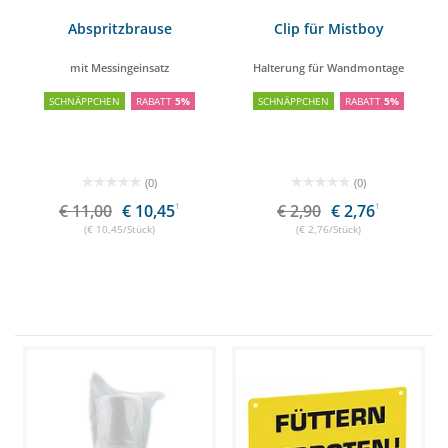
Abspritzbrause
Clip für Mistboy
mit Messingeinsatz
Halterung für Wandmontage
SCHNÄPPCHEN
RABATT
5%
SCHNÄPPCHEN
RABATT
5%
(0)
(0)
€ 11,00
€ 10,45
1
€ 2,90
€ 2,76
1
(€ 10,45/Stück)
(€ 2,76/Stück)