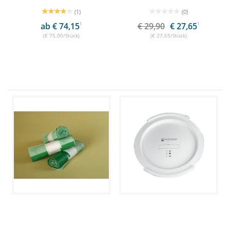
(1)
(0)
ab € 74,15
1
€ 29,90
€ 27,65
1
(€ 75,00/Stück)
(€ 27,65/Stück)