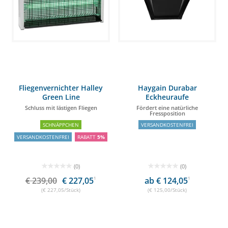
Fliegenvernichter Halley
Haygain Durabar
Green Line
Eckheuraufe
Schluss mit lästigen Fliegen
Fördert eine natürliche
Fressposition
SCHNÄPPCHEN
VERSANDKOSTENFREI
VERSANDKOSTENFREI
RABATT
5%
(0)
(0)
€ 239,00
€ 227,05
1
ab € 124,05
1
(€ 227,05/Stück)
(€ 125,00/Stück)