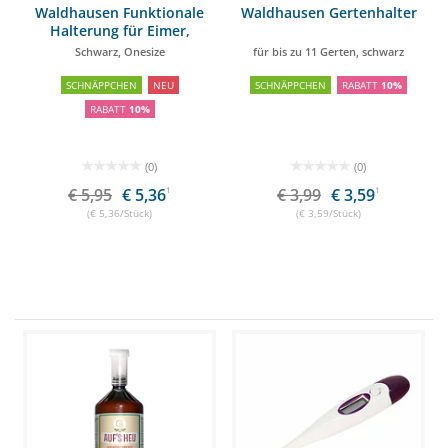
Waldhausen Funktionale
Waldhausen Gertenhalter
Halterung für Eimer,
Salzleckstein und
Schwarz, Onesize
für bis zu 11 Gerten, schwarz
Pferdespielzeug
SCHNÄPPCHEN
NEU
SCHNÄPPCHEN
RABATT
10%
RABATT
10%
(0)
(0)
€ 5,95
€ 5,36
1
€ 3,99
€ 3,59
1
(€ 5,36/Stück)
(€ 3,59/Stück)