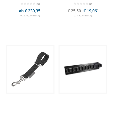
(0)
(0)
ab € 230,35
1
€ 25,50
€ 19,06
1
(€ 276,00/Stück)
(€ 19,06/Stück)