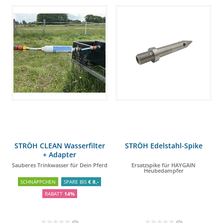
STRÖH CLEAN Wasserfilter
STRÖH Edelstahl-Spike
+ Adapter
Sauberes Trinkwasser für Dein Pferd
Ersatzspike für HAYGAIN
Heubedampfer
SCHNÄPPCHEN
SPARE BIS
€ 8,-
RABATT
14%
(0)
(0)