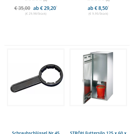
€ 35,00
ab € 29,20
1
ab € 8,50
1
(€ 29,98/Stück)
(€ 9,95/Stück)
Schraubschlüssel Nr.45
STRÖH Futtersilo 125 x 60 x