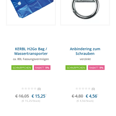
KERBL H2Go Bag /
Anbindering zum
Wassertransporter
Schrauben
ca. 80L Fassungsvermögen
verzinkt
SCHNÄPPCHEN
RABATT
5%
SCHNÄPPCHEN
RABATT
5%
(0)
(0)
€ 16,05
€ 15,25
1
€ 4,80
€ 4,56
1
(€ 15,25/Stück)
(€ 4,56/Stück)