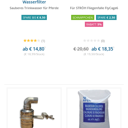
Wasserfilter
Sauberes Trinkwasser für Pferde
Für STRÖH Fliegenfalle FlyCage6
SPARE BIS
€ 8,50
SCHNÄPPCHEN
SPARE
€ 2,50
RABATT
5%
(1)
(0)
ab € 14,80
1
€ 20,60
ab € 18,35
1
(€ 18,99/Stück)
(€ 19,50/Stück)