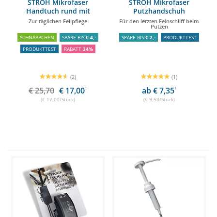
STRÖH Mikrofaser
STRÖH Mikrofaser
Handtuch rund mit
Putzhandschuh
Handtaschen
Zur täglichen Fellpflege
Für den letzten Feinschliff beim
Putzen
SCHNÄPPCHEN
SPARE BIS
€ 4,-
SPARE BIS
€ 2,-
PRODUKTTEST
PRODUKTTEST
RABATT
34%
(2)
(1)
€ 25,70
€ 17,00
1
ab € 7,35
1
(€ 17,00/Stück)
(€ 9,50/Stück)