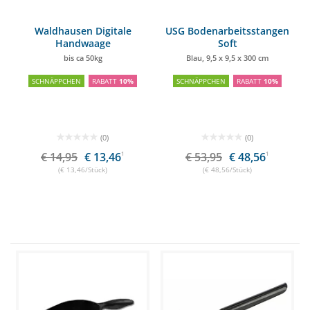
Waldhausen Digitale
USG Bodenarbeitsstangen
Handwaage
Soft
bis ca 50kg
Blau, 9,5 x 9,5 x 300 cm
SCHNÄPPCHEN
RABATT
10%
SCHNÄPPCHEN
RABATT
10%
(0)
(0)
€ 14,95
€ 13,46
1
€ 53,95
€ 48,56
1
(€ 13,46/Stück)
(€ 48,56/Stück)