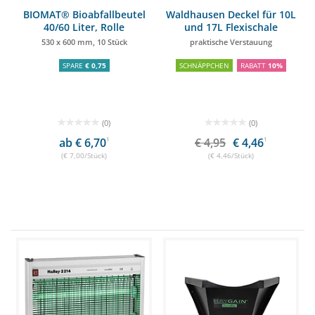
BIOMAT® Bioabfallbeutel
Waldhausen Deckel für 10L
40/60 Liter, Rolle
und 17L Flexischale
530 x 600 mm, 10 Stück
praktische Verstauung
SPARE
€ 0,75
SCHNÄPPCHEN
RABATT
10%
(0)
(0)
ab € 6,70
1
€ 4,95
€ 4,46
1
(€ 7,00/Stück)
(€ 4,46/Stück)