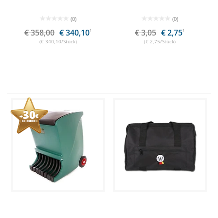
(0)
(0)
€ 358,00
€ 340,10
1
€ 3,05
€ 2,75
1
(€ 340,10/Stück)
(€ 2,75/Stück)