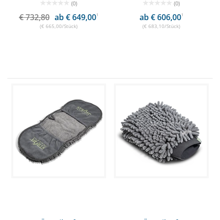
(0)
(0)
€ 732,80
ab € 649,00
1
ab € 606,00
1
(€ 665,00/Stück)
(€ 683,10/Stück)