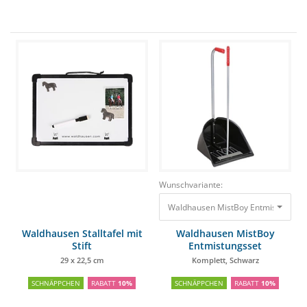
Wunschvariante:
Waldhausen Stalltafel mit
Waldhausen MistBoy
Stift
Entmistungsset
29 x 22,5 cm
Komplett, Schwarz
SCHNÄPPCHEN
RABATT
10%
SCHNÄPPCHEN
RABATT
10%