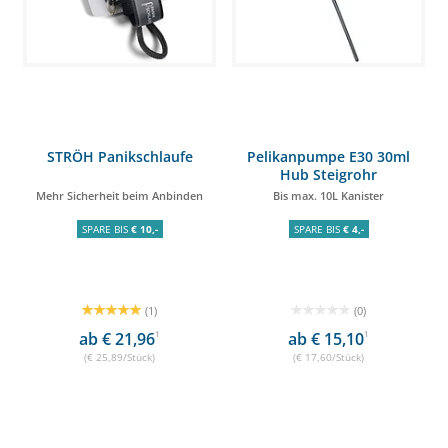
STRÖH Panikschlaufe
Pelikanpumpe E30 30ml
Hub Steigrohr
Mehr Sicherheit beim Anbinden
Bis max. 10L Kanister
SPARE BIS
€ 10,-
SPARE BIS
€ 4,-
(1)
(0)
ab € 21,96
1
ab € 15,10
1
(€ 25,89/Stück)
(€ 17,60/Stück)