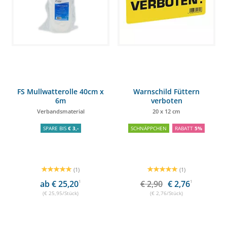
FS Mullwatterolle 40cm x
Warnschild Füttern
6m
verboten
Verbandsmaterial
20 x 12 cm
SPARE BIS
€ 3,-
SCHNÄPPCHEN
RABATT
5%
(1)
(1)
ab € 25,20
1
€ 2,90
€ 2,76
1
(€ 25,95/Stück)
(€ 2,76/Stück)