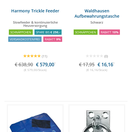
Harmony Trickle Feeder
Waldhausen
Aufbewahrungstasche
Slowfeeder & kontinuierliche
Schwarz
Heuversorgung
SCHNÄPPCHEN
SPARE BIS
€ 250,-
SCHNÄPPCHEN
RABATT
10%
VERSANDKOSTENFREI
RABATT
9%
(11)
(0)
€ 638,90
€ 579,00
1
€ 17,95
€ 16,16
1
(€ 579,00/Stück)
(€ 16,16/Stück)