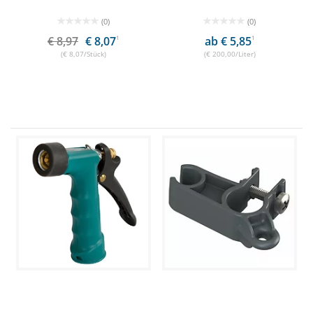
(0)
(0)
€ 8,97
€ 8,07
1
ab € 5,85
1
(€ 8,07/Stück)
(€ 200,00/Liter)