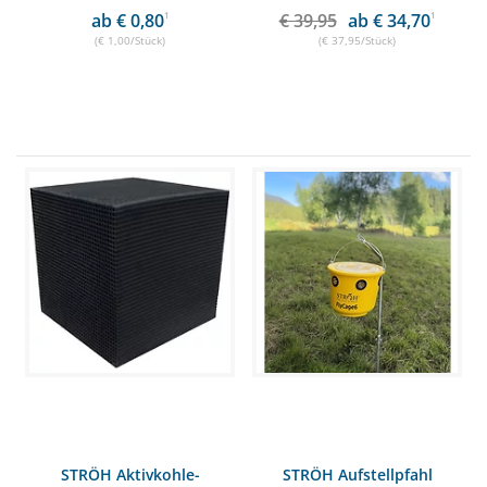
ab € 0,80
1
€ 39,95
ab € 34,70
1
(€ 1,00/Stück)
(€ 37,95/Stück)
STRÖH Aktivkohle-
STRÖH Aufstellpfahl