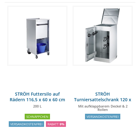
STRÖH Futtersilo auf
STRÖH
Rädern 116,5 x 60 x 60 cm
Turniersattelschrank 120 x
60 x 60 cm
200 L
Mit aufklappbarem Deckel & 2
Rollen
SCHNÄPPCHEN
VERSANDKOSTENFREI
VERSANDKOSTENFREI
RABATT
9%