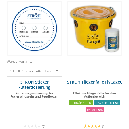
Wunschvariante:
STRÖH Sticker Futterdosierung Fütterungsanweisung für Futterschüsseln
STRÖH Sticker
STRÖH Fliegenfalle FlyCage6
Futterdosierung
Fütterungsanweisung für
Effektive Fliegenfalle für den
Futterschüsseln und Feedboxen
Außenbereich
SCHNÄPPCHEN
SPARE BIS
€ 4,50
RABATT
5%
(0)
(1)