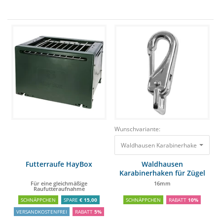
Wunschvariante:
Futterraufe HayBox
Waldhausen
Karabinerhaken für Zügel
und Hilfszügel
Für eine gleichmäßige
16mm
Raufutteraufnahme
SCHNÄPPCHEN
SPARE
€ 15,00
SCHNÄPPCHEN
RABATT
10%
VERSANDKOSTENFREI
RABATT
5%