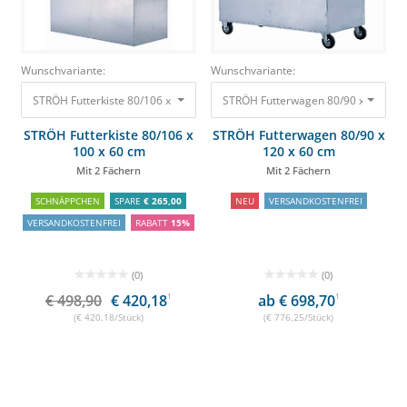
Wunschvariante:
Wunschvariante:
STRÖH Futterkiste 80/106 x 100 x 60 cm Mit 2 Fächern
STRÖH Futterwagen 80/90 x 120 x 60
498,90 €
420,18 €
STRÖH Futterkiste 80/106 x
STRÖH Futterwagen 80/90 x
100 x 60 cm
120 x 60 cm
Mit 2 Fächern
Mit 2 Fächern
SCHNÄPPCHEN
SPARE
€ 265,00
NEU
VERSANDKOSTENFREI
VERSANDKOSTENFREI
RABATT
15%
(0)
(0)
€ 498,90
€ 420,18
1
ab € 698,70
1
(€ 420,18/Stück)
(€ 776,25/Stück)