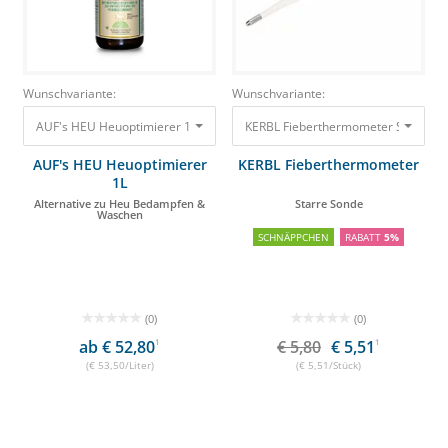
Wunschvariante:
Wunschvariante:
AUF's HEU Heuoptimierer 1L Alternative zu Heu Bedampfen & Waschen 5
KERBL Fieberthermometer Starre S
AUF's HEU Heuoptimierer
KERBL Fieberthermometer
1L
Alternative zu Heu Bedampfen &
Starre Sonde
Waschen
SCHNÄPPCHEN
RABATT
5%
(0)
(0)
ab € 52,80
1
€ 5,80
€ 5,51
1
(€ 53,50/Liter)
(€ 5,51/Stück)