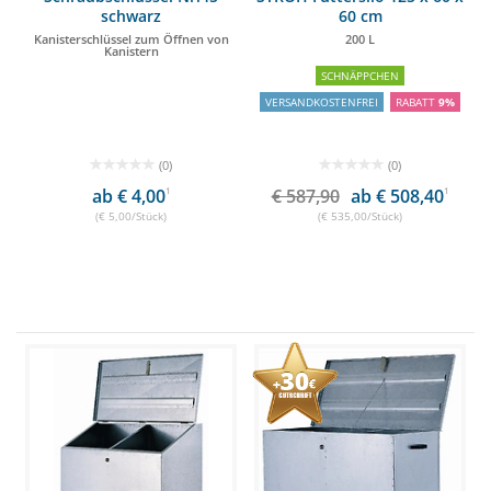
schwarz
60 cm
Kanisterschlüssel zum Öffnen von
200 L
Kanistern
SCHNÄPPCHEN
VERSANDKOSTENFREI
RABATT
9%
(0)
(0)
ab € 4,00
1
€ 587,90
ab € 508,40
1
(€ 5,00/Stück)
(€ 535,00/Stück)