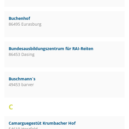
Buchenhof
86495 Eurasburg
Bundesausbildungszentrum für RAI-Reiten
86453 Dasing
Buschmann´s
49453 barver
C
Camarguegestüt Krumbacher Hof
54619 Herzfeld