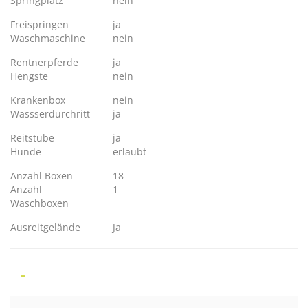
Springplatz
nein
Freispringen
ja
Waschmaschine
nein
Rentnerpferde
ja
Hengste
nein
Krankenbox
nein
Wassserdurchritt
ja
Reitstube
ja
Hunde
erlaubt
Anzahl Boxen
18
Anzahl
1
Waschboxen
Ausreitgelände
Ja
-