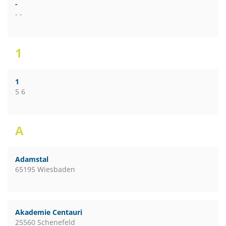
-
- -
1
1
5 6
A
Adamstal
65195 Wiesbaden
Akademie Centauri
25560 Schenefeld