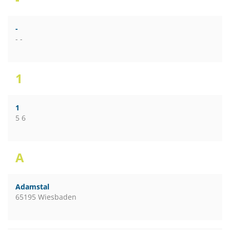
-
- -
1
1
5 6
A
Adamstal
65195 Wiesbaden