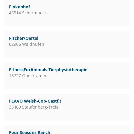
Finkenhof
46514 Schermbeck
Fischer/Oertel
02906 Waldhufen
FitnessForAnimals Tierphysiotherapie
16727 Oberkrämer
FLAVO Welsh-Cob-Gestüt
35460 Staufenberg-Treis
Four Seasons Ranch