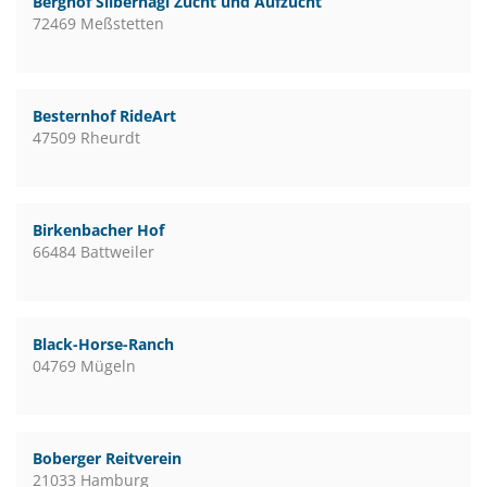
Berghof Silbernagl Zucht und Aufzucht
72469 Meßstetten
Besternhof RideArt
47509 Rheurdt
Birkenbacher Hof
66484 Battweiler
Black-Horse-Ranch
04769 Mügeln
Boberger Reitverein
21033 Hamburg