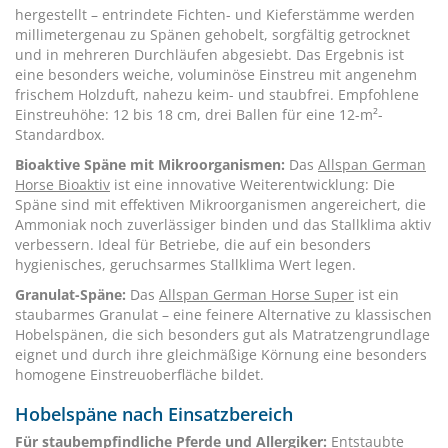
hergestellt – entrindete Fichten- und Kieferstämme werden
millimetergenau zu Spänen gehobelt, sorgfältig getrocknet
und in mehreren Durchläufen abgesiebt. Das Ergebnis ist
eine besonders weiche, voluminöse Einstreu mit angenehm
frischem Holzduft, nahezu keim- und staubfrei. Empfohlene
Einstreuhöhe: 12 bis 18 cm, drei Ballen für eine 12-m²-
Standardbox.
Bioaktive Späne mit Mikroorganismen:
Das
Allspan German
Horse Bioaktiv
ist eine innovative Weiterentwicklung: Die
Späne sind mit effektiven Mikroorganismen angereichert, die
Ammoniak noch zuverlässiger binden und das Stallklima aktiv
verbessern. Ideal für Betriebe, die auf ein besonders
hygienisches, geruchsarmes Stallklima Wert legen.
Granulat-Späne:
Das
Allspan German Horse Super
ist ein
staubarmes Granulat – eine feinere Alternative zu klassischen
Hobelspänen, die sich besonders gut als Matratzengrundlage
eignet und durch ihre gleichmäßige Körnung eine besonders
homogene Einstreuoberfläche bildet.
Hobelspäne nach Einsatzbereich
Für staubempfindliche Pferde und Allergiker:
Entstaubte