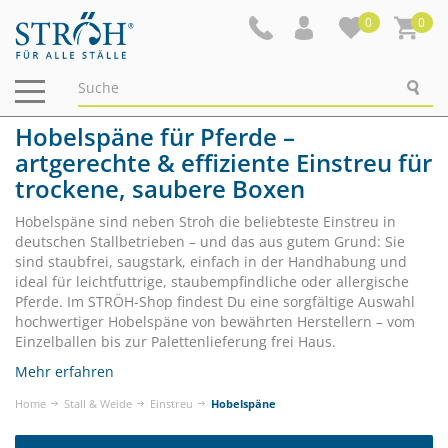
0
0
Navigation
ein-/ausblenden
Hobelspäne für Pferde –
artgerechte & effiziente Einstreu für
trockene, saubere Boxen
Hobelspäne sind neben Stroh die beliebteste Einstreu in
deutschen Stallbetrieben – und das aus gutem Grund: Sie
sind staubfrei, saugstark, einfach in der Handhabung und
ideal für leichtfuttrige, staubempfindliche oder allergische
Pferde. Im STRÖH-Shop findest Du eine sorgfältige Auswahl
hochwertiger Hobelspäne von bewährten Herstellern – vom
Einzelballen bis zur Palettenlieferung frei Haus.
Mehr erfahren
Home
Stall & Weide
Einstreu
Hobelspäne