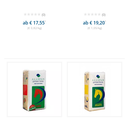
(0)
(0)
ab € 17,55
1
ab € 19,20
1
(€ 0,82/kg)
(€ 1,05/kg)