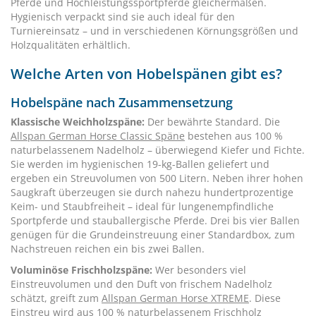
Pferde und Hochleistungssportpferde gleichermaßen.
Hygienisch verpackt sind sie auch ideal für den
Turniereinsatz – und in verschiedenen Körnungsgrößen und
Holzqualitäten erhältlich.
Welche Arten von Hobelspänen gibt es?
Hobelspäne nach Zusammensetzung
Klassische Weichholzspäne:
Der bewährte Standard. Die
Allspan German Horse Classic Späne
bestehen aus 100 %
naturbelassenem Nadelholz – überwiegend Kiefer und Fichte.
Sie werden im hygienischen 19-kg-Ballen geliefert und
ergeben ein Streuvolumen von 500 Litern. Neben ihrer hohen
Saugkraft überzeugen sie durch nahezu hundertprozentige
Keim- und Staubfreiheit – ideal für lungenempfindliche
Sportpferde und stauballergische Pferde. Drei bis vier Ballen
genügen für die Grundeinstreuung einer Standardbox, zum
Nachstreuen reichen ein bis zwei Ballen.
Voluminöse Frischholzspäne:
Wer besonders viel
Einstreuvolumen und den Duft von frischem Nadelholz
schätzt, greift zum
Allspan German Horse XTREME
. Diese
Einstreu wird aus 100 % naturbelassenem Frischholz