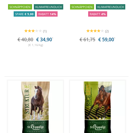
SCHNÄPPCHEN
KLIMAFREUNDLICH
SCHNÄPPCHEN
KLIMAFREUNDLICH
SPARE
€ 5,00
RABATT
14%
RABATT
4%
(1)
(2)
€ 40,80
€ 34,90
1
€ 61,75
€ 59,00
1
(€ 1,16/kg)