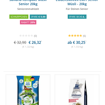
Senior 20kg
Müsli - 20kg
Seniorenmahlzeit
Für Deinen Senior
SCHNÄPPCHEN
SPARE
€ 5,00
SPARE BIS
€ 4,-
RABATT
20%
(0)
(6)
€ 32,90
€ 26,32
1
ab € 30,25
1
(€ 1,32/kg)
(€ 1,55/kg)