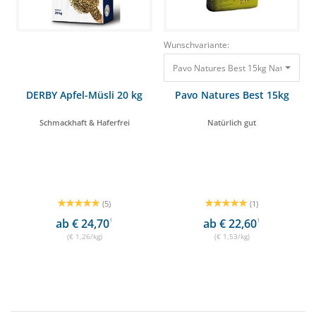
Wunschvariante:
Pavo Natures Best 15kg Natürlich gu
DERBY Apfel-Müsli 20 kg
Pavo Natures Best 15kg
Schmackhaft & Haferfrei
Natürlich gut
(5)
(1)
ab € 24,70
1
ab € 22,60
1
(€ 1,26/kg)
(€ 1,53/kg)