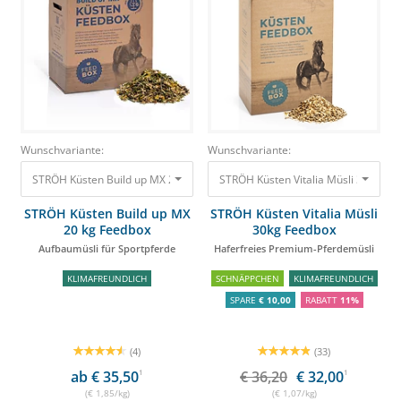
Wunschvariante:
Wunschvariante:
STRÖH Küsten Build up MX 20 kg Feedbox Aufbaumüsli für Sportpferde 36
STRÖH Küsten Vitalia Müsli 30kg F
STRÖH Küsten Build up MX
STRÖH Küsten Vitalia Müsli
20 kg Feedbox
30kg Feedbox
Aufbaumüsli für Sportpferde
Haferfreies Premium-Pferdemüsli
KLIMAFREUNDLICH
SCHNÄPPCHEN
KLIMAFREUNDLICH
SPARE
€ 10,00
RABATT
11%
(4)
(33)
ab € 35,50
1
€ 36,20
€ 32,00
1
(€ 1,85/kg)
(€ 1,07/kg)