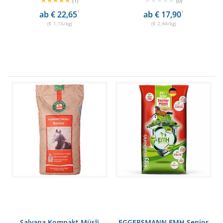
(1)
(0)
ab € 22,65
1
ab € 17,90
1
(€ 1,16/kg)
(€ 2,44/kg)
Salvana Kompakt Müsli
EGGERSMANN EMH Senior