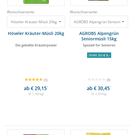
Wunschvariante:
Wunschvariante:
Höveler Kräuter-Müsli 20kg Die geballte Kräuterpower 29,60 €
AGROBS Alpengrün Seniormüsli 15kg 
Höveler Kräuter-Müsli 20kg
AGROBS Alpengrün
Seniormüsli 15kg
Die geballte Kräuterpower
Speziell für Senioren
SPARE BIS
€ 3,-
(3)
(0)
ab € 29,15
1
ab € 30,45
1
(€ 1,48/kg)
(€ 2,09/kg)