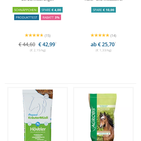
SCHNÄPPCHEN
SPARE
€ 4,00
SPARE
€ 10,00
PRODUKTTEST
RABATT
3%
(15)
(14)
€ 44,60
€ 42,99
1
ab € 25,70
1
(€ 2,15/kg)
(€ 1,33/kg)