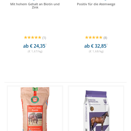
Mit hohem Gehalt an Biotin und
Positiv für die Atemwege
Zink
(1)
(8)
ab € 24,35
1
ab € 32,85
1
(€ 1,67/kg)
(€ 1,68/kg)