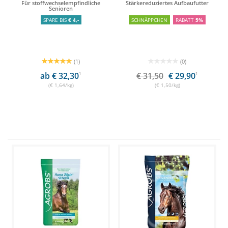
Für stoffwechselempfindliche
Stärkereduziertes Aufbaufutter
Senioren
SPARE BIS
€ 4,-
SCHNÄPPCHEN
RABATT
5%
(1)
(0)
ab € 32,30
1
€ 31,50
€ 29,90
1
(€ 1,64/kg)
(€ 1,50/kg)