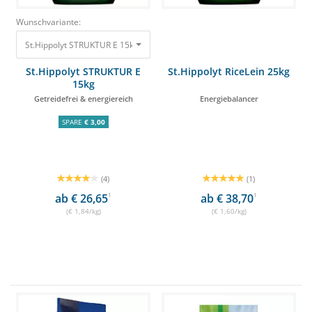
Wunschvariante:
St.Hippolyt STRUKTUR E 15kg Getreidefrei & energiereich 27,60 €
St.Hippolyt STRUKTUR E
St.Hippolyt RiceLein 25kg
15kg
Getreidefrei & energiereich
Energiebalancer
SPARE
€ 3,00
(4)
(1)
ab € 26,65
1
ab € 38,70
1
(€ 1,84/kg)
(€ 1,60/kg)