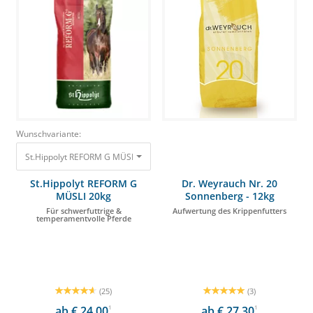
Wunschvariante:
St.Hippolyt REFORM G MÜSLI 20kg Für schwerfuttrige & temperamentvolle
St.Hippolyt REFORM G
Dr. Weyrauch Nr. 20
MÜSLI 20kg
Sonnenberg - 12kg
Für schwerfuttrige &
Aufwertung des Krippenfutters
temperamentvolle Pferde
(25)
(3)
ab € 24,00
1
ab € 27,30
1