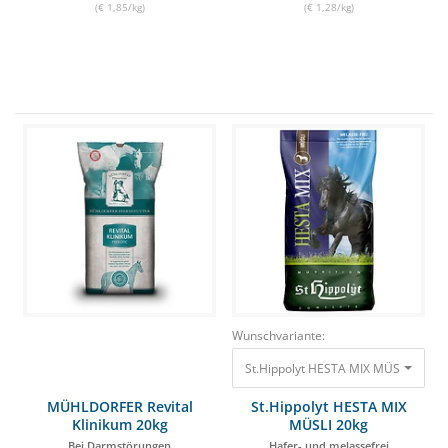
(€ 1,85/kg)
(€ 1,28/kg)
Wunschvariante:
MÜHLDORFER Revital
St.Hippolyt HESTA MIX
Klinikum 20kg
MÜSLI 20kg
Bei Darmstörungen
Hafer- und melassefrei