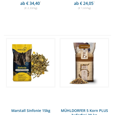
ab € 34,40
1
ab € 24,05
1
(€ 2,33/kg)
(€ 1,63/kg)
Marstall Sinfonie 15kg
MÜHLDORFER 5 Korn PLUS