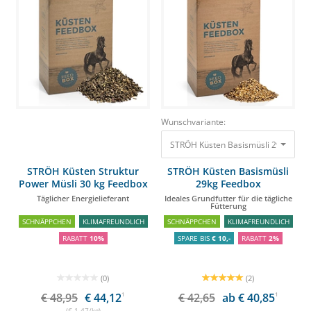
Wunschvariante:
STRÖH Küsten Basismüsli 29kg Feedbo
STRÖH Küsten Struktur
STRÖH Küsten Basismüsli
Power Müsli 30 kg Feedbox
29kg Feedbox
Täglicher Energielieferant
Ideales Grundfutter für die tägliche
Fütterung
SCHNÄPPCHEN
KLIMAFREUNDLICH
SCHNÄPPCHEN
KLIMAFREUNDLICH
RABATT
10%
SPARE BIS
€ 10,-
RABATT
2%
(0)
(2)
€ 48,95
€ 44,12
1
€ 42,65
ab € 40,85
1
(€ 1,47/kg)