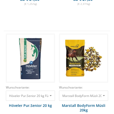
(€ 1,25/kg)
(€ 2,37/kg)
Wunschvariante:
Wunschvariante:
Höveler Pur.Senior 20 kg Für stoffwechselempfindliche Senioren 32,80 €
Marstall BodyForm Müsli 20kg Stärk
Höveler Pur.Senior 20 kg
Marstall BodyForm Müsli
20kg