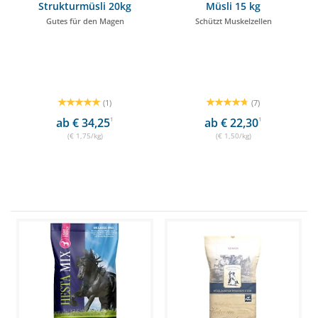
Strukturmüsli 20kg
Müsli 15 kg
Gutes für den Magen
Schützt Muskelzellen
(1)
(7)
ab € 34,25
1
ab € 22,30
1
(€ 1,75/kg)
(€ 1,50/kg)