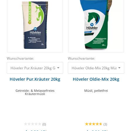
Wunschvariante:
Wunschvariante:
Höveler Pur.Kräuter 20kg Getreide- & Melassefreies Kräutermüsli 33,80 €
Höveler Oldie-Mix 20kg Müsli, pelletf
Höveler Pur.Kräuter 20kg
Höveler Oldie-Mix 20kg
Getreide- & Melassefreies
Müsli, pelletfrei
Kräutermüsli
(0)
(3)
1
1