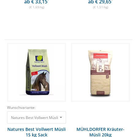
ab € 33,15
ab € 29,65
(€ 1,69/kg)
(€ 1,51/kg)
Wunschvariante:
Natures Best Vollwert Müsli 15 kg Sack Mit hohem Gehalt an Biotin und Zi
Natures Best Vollwert Müsli
MÜHLDORFER Kräuter-
15 kg Sack
Müsli 20kg