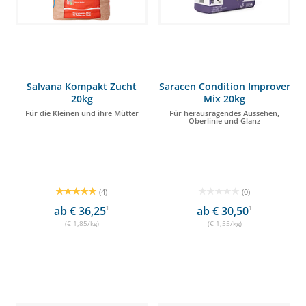
Salvana Kompakt Zucht
Saracen Condition Improver
20kg
Mix 20kg
Für die Kleinen und ihre Mütter
Für herausragendes Aussehen,
Oberlinie und Glanz
(4)
(0)
ab € 36,25
1
ab € 30,50
1
(€ 1,85/kg)
(€ 1,55/kg)