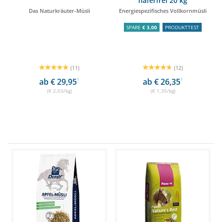
haferfrei 20 kg
Das Naturkräuter-Müsli
Energiespezifisches Vollkornmüsli
SPARE
€ 3,00
PRODUKTTEST
(11)
(12)
ab € 29,95
1
ab € 26,35
1
(€ 2,03/kg)
(€ 1,35/kg)