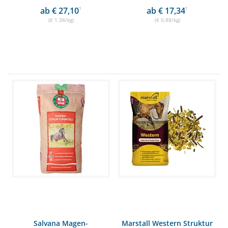
ab € 27,10
1
ab € 17,34
1
(€ 1,38/kg)
(€ 0,88/kg)
Salvana Magen-
Marstall Western Struktur