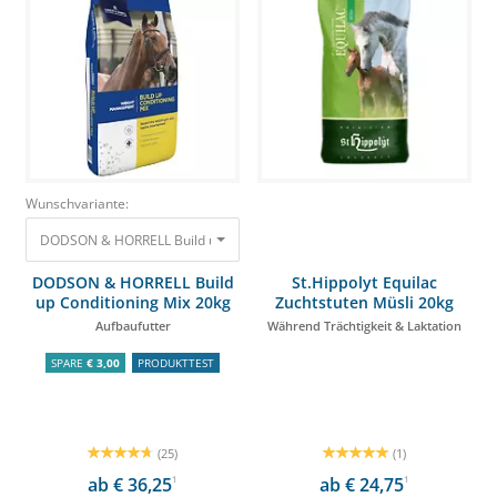
Wunschvariante:
DODSON & HORRELL Build up Conditioning Mix 20kg Aufbaufutter 36,95 €
DODSON & HORRELL Build
St.Hippolyt Equilac
up Conditioning Mix 20kg
Zuchtstuten Müsli 20kg
Aufbaufutter
Während Trächtigkeit & Laktation
SPARE
€ 3,00
PRODUKTTEST
(25)
(1)
ab € 36,25
1
ab € 24,75
1