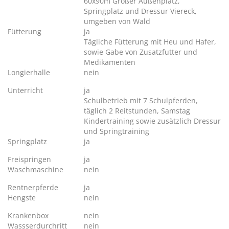
60x90m Großer Außenplatz,
Springplatz und Dressur Viereck,
umgeben von Wald
Fütterung
ja
Tägliche Fütterung mit Heu und Hafer,
sowie Gabe von Zusatzfutter und
Medikamenten
Longierhalle
nein
Unterricht
ja
Schulbetrieb mit 7 Schulpferden,
täglich 2 Reitstunden, Samstag
Kindertraining sowie zusätzlich Dressur
und Springtraining
Springplatz
ja
Freispringen
ja
Waschmaschine
nein
Rentnerpferde
ja
Hengste
nein
Krankenbox
nein
Wassserdurchritt
nein