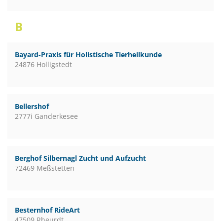
B
Bayard-Praxis für Holistische Tierheilkunde
24876 Holligstedt
Bellershof
2777i Ganderkesee
Berghof Silbernagl Zucht und Aufzucht
72469 Meßstetten
Besternhof RideArt
47509 Rheurdt