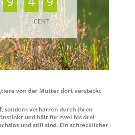
9
,
4
9
CENT
gtiere von der Mutter dort versteckt
f, sondern verharren durch ihren
nstinkt und hält für zwei bis drei
hslos und still sind. Ein schrecklicher