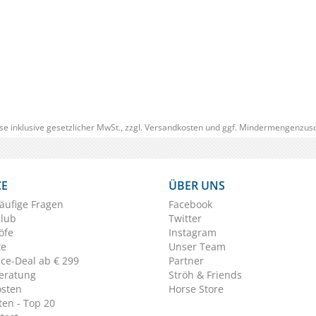
se inklusive gesetzlicher MwSt., zzgl.
Versandkosten
und ggf. Mindermengenzusc
CE
ÜBER UNS
äufige Fragen
Facebook
Club
Twitter
öfe
Instagram
te
Unser Team
ice-Deal ab € 299
Partner
eratung
Ströh & Friends
osten
Horse Store
en - Top 20