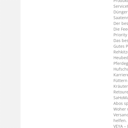
Produkt
Service
Dünger
Saaten
Der bes
Die Fee
Priorit
Das bes
Gutes P
Rehkitz
Heubed
Pferde
Hufsch
Karrier
Füttern
Kräuter
Retour
SaHoMa 
Abos s
Woher 
Versan
helfen.
VEYA – 