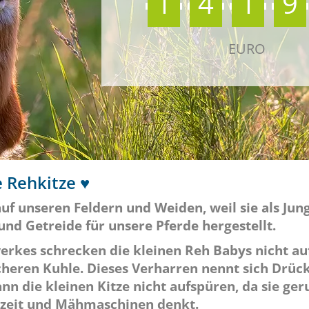
1
4
1
9
EURO
e Rehkitze ♥
uf unseren Feldern und Weiden, weil sie als Jun
nd Getreide für unsere Pferde hergestellt.
erkes schrecken die kleinen Reh Babys nicht au
icheren Kuhle. Dieses Verharren nennt sich Drücki
 die kleinen Kitze nicht aufspüren, da sie geruc
zeit und Mähmaschinen denkt.