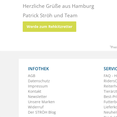
Herzliche Grüße aus Hamburg
Patrick Ströh und Team
Werde zum Rehkitzretter
1
Prei
INFOTHEK
SERVI
AGB
FAQ - H
Datenschutz
Riders
Impressum
Reiterh
Kontakt
Tierärz
Newsletter
Best-Pr
Unsere Marken
Futterb
Widerruf
Lieferk
Der STRÖH Blog
Neuheit