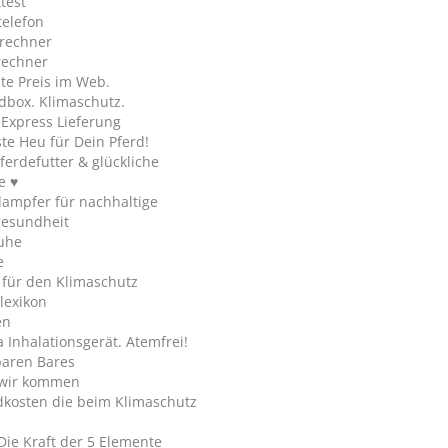
test
telefon
rechner
rechner
te Preis im Web.
dbox. Klimaschutz.
y Express Lieferung
te Heu für Dein Pferd!
ferdefutter & glückliche
e ♥
ampfer für nachhaltige
gesundheit
uhe
e
 für den Klimaschutz
lexikon
en
Inhalationsgerät. Atemfrei!
paren Bares
wir kommen
dkosten die beim Klimaschutz
Die Kraft der 5 Elemente