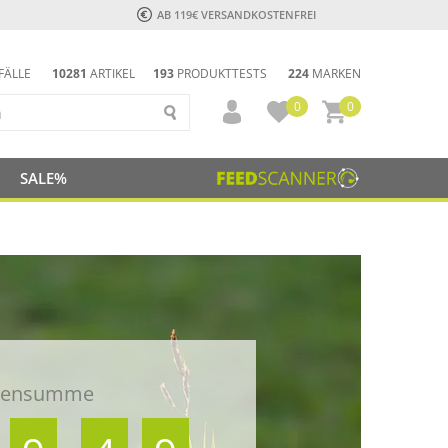
AB 119€ VERSANDKOSTENFREI
FÄLLE
10281
ARTIKEL
193
PRODUKTTESTS
224
MARKEN
0
0
SALE%
ndensumme