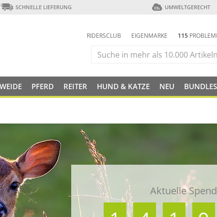
SCHNELLE LIEFERUNG
UMWELTGERECHT
RIDERSCLUB
EIGENMARKE
115
PROBLEM
 WEIDE
PFERD
REITER
HUND & KATZE
NEU
BUNDLES
Aktuelle Spe