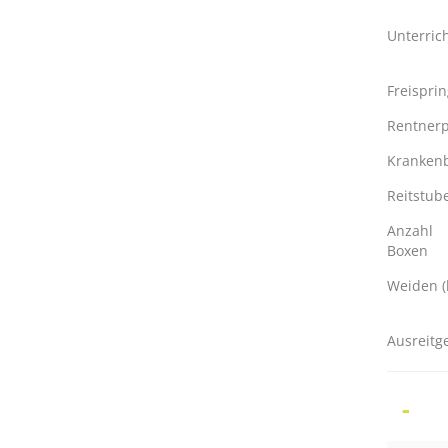
Unterric
Freispri
Rentnerp
Kranken
Reitstub
Anzahl
Boxen
Weiden (
Ausreitg
-