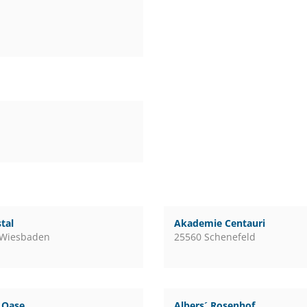
tal
Akademie Centauri
 Wiesbaden
25560 Schenefeld
l Oase
Albers´ Rosenhof