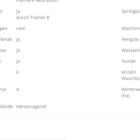
mehrere Heuraufen
ht
ja
Springpl
durch Trainer B
ngen
nein
Waschma
ferde
ja
Hengste
box
ja
Wassserd
e
ja
Hunde
6
Anzahl
Waschb
ha)
4
Winterw
(ha)
elände
Hervorragend!