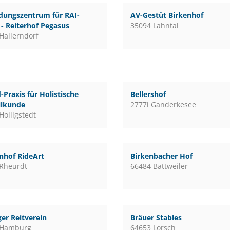
dungszentrum für RAI-
AV-Gestüt Birkenhof
 - Reiterhof Pegasus
35094 Lahntal
Hallerndorf
-Praxis für Holistische
Bellershof
ilkunde
2777i Ganderkesee
Holligstedt
nhof RideArt
Birkenbacher Hof
Rheurdt
66484 Battweiler
er Reitverein
Bräuer Stables
 Hamburg
64653 Lorsch