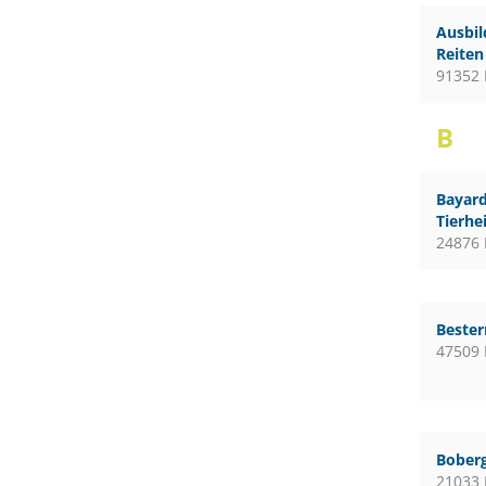
Ausbil
Reiten
91352 
B
Bayard
Tierhe
24876 
Bester
47509 
Boberg
21033