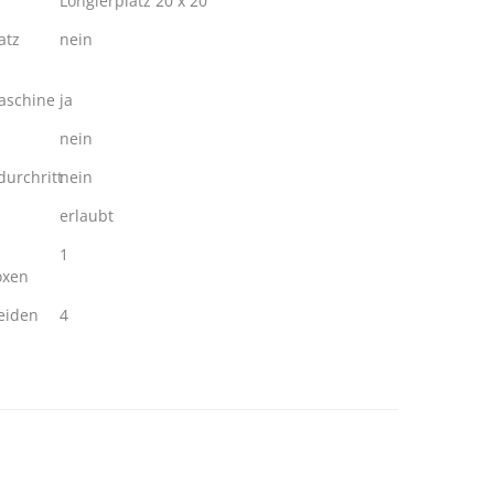
Longierplatz 20 x 20
atz
nein
schine
ja
nein
urchritt
nein
erlaubt
1
oxen
eiden
4