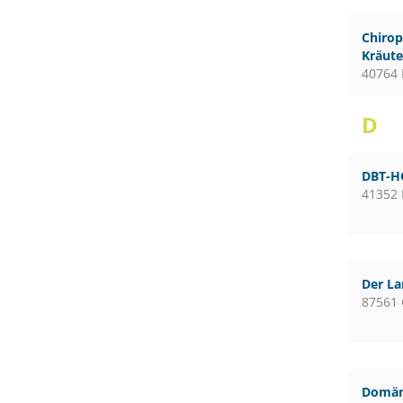
Chirop
Kräute
40764 
D
DBT-H
41352
Der L
87561 
Domän