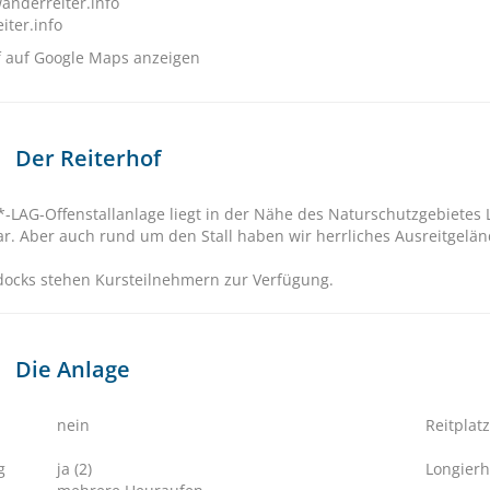
anderreiter.info
iter.info
f auf Google Maps anzeigen
Der Reiterhof
*-LAG-Offenstallanlage liegt in der Nähe des Naturschutzgebietes 
ar. Aber auch rund um den Stall haben wir herrliches Ausreitgelän
ocks stehen Kursteilnehmern zur Verfügung.
Die Anlage
nein
Reitplatz
g
ja (2)
Longierh