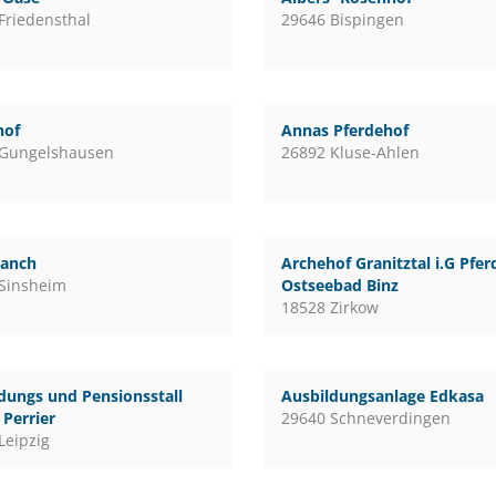
Friedensthal
29646 Bispingen
hof
Annas Pferdehof
 Gungelshausen
26892 Kluse-Ahlen
ranch
Archehof Granitztal i.G Pfe
Sinsheim
Ostseebad Binz
18528 Zirkow
dungs und Pensionsstall
Ausbildungsanlage Edkasa
Perrier
29640 Schneverdingen
Leipzig