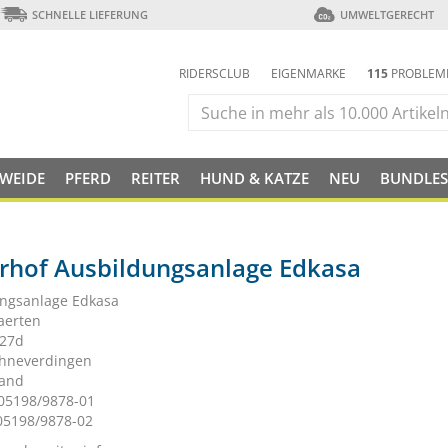
SCHNELLE LIEFERUNG
UMWELTGERECHT
RIDERSCLUB
EIGENMARKE
115
PROBLEM
 WEIDE
PFERD
REITER
HUND & KATZE
NEU
BUNDLES
erhof Ausbildungsanlage Edkasa
ngsanlage Edkasa
aerten
 27d
chneverdingen
land
 05198/9878-01
 05198/9878-02