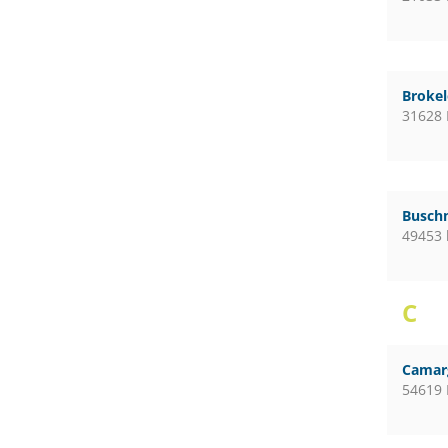
Broke
31628
Busch
49453 
C
Camar
54619 