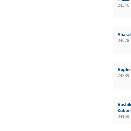
24340 
Anara
34628
Apple
74889 
Ausbil
Kubon 
04159 