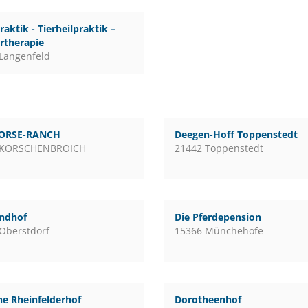
raktik - Tierheilpraktik –
rtherapie
Langenfeld
ORSE-RANCH
Deegen-Hoff Toppenstedt
 KORSCHENBROICH
21442 Toppenstedt
andhof
Die Pferdepension
Oberstdorf
15366 Münchehofe
e Rheinfelderhof
Dorotheenhof