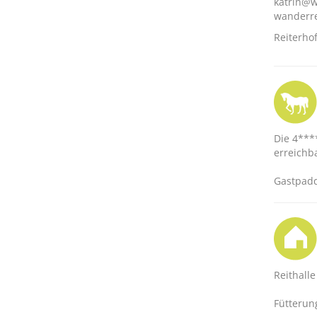
katrin@w
wanderre
Reiterho
Die 4***
erreichb
Gastpadd
Reithalle
Fütterun