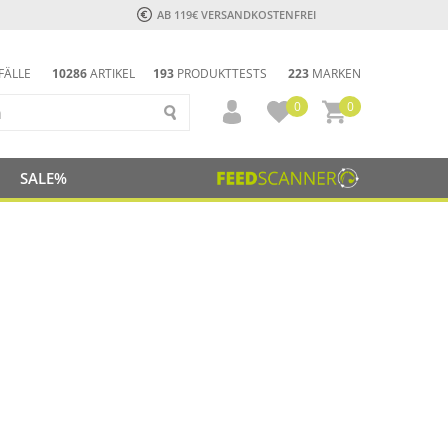
AB 119€ VERSANDKOSTENFREI
FÄLLE
10286
ARTIKEL
193
PRODUKTTESTS
223
MARKEN
0
0
SALE%