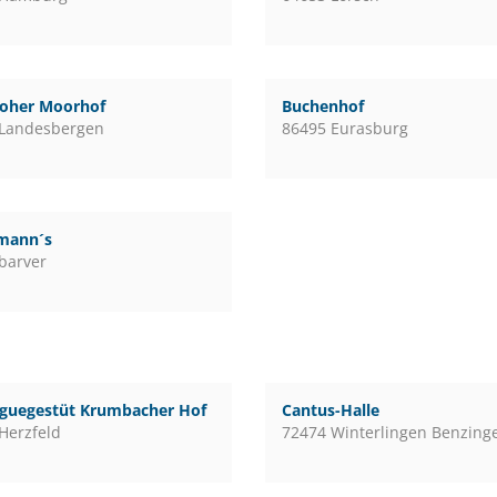
loher Moorhof
Buchenhof
 Landesbergen
86495 Eurasburg
mann´s
barver
guegestüt Krumbacher Hof
Cantus-Halle
Herzfeld
72474 Winterlingen Benzing