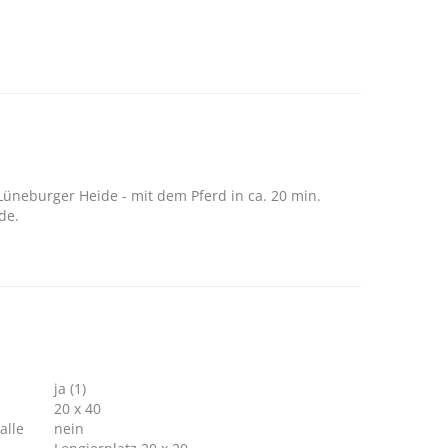
Lüneburger Heide - mit dem Pferd in ca. 20 min.
de.
ja (1)
20 x 40
alle
nein