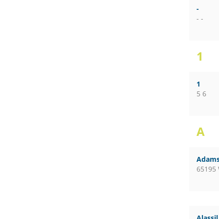
-
- -
1
1
5 6
A
Adams
65195
Alassi