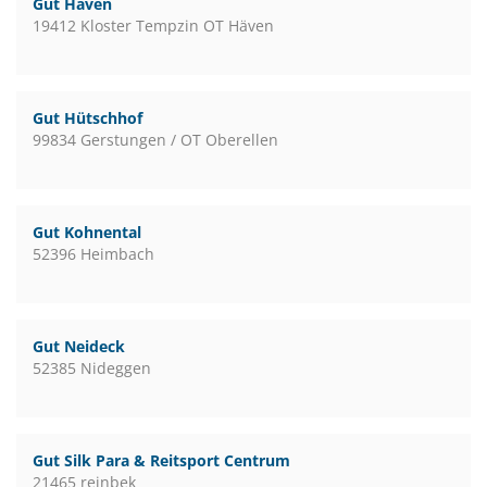
Gut Häven
19412 Kloster Tempzin OT Häven
Gut Hütschhof
99834 Gerstungen / OT Oberellen
Gut Kohnental
52396 Heimbach
Gut Neideck
52385 Nideggen
Gut Silk Para & Reitsport Centrum
21465 reinbek