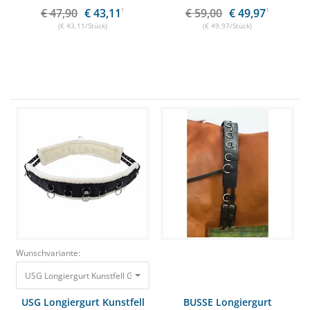
€ 47,90
€ 43,11
1
€ 59,00
€ 49,97
1
(€ 43,11/Stück)
(€ 49,97/Stück)
Wunschvariante:
USG Longiergurt Kunstfell Gr. VB, schwarz
33,90 €
29,55 €
USG Longiergurt Kunstfell
BUSSE Longiergurt