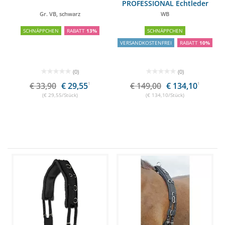
PROFESSIONAL Echtleder
Gr. VB, schwarz
WB
SCHNÄPPCHEN
RABATT
13%
SCHNÄPPCHEN
VERSANDKOSTENFREI
RABATT
10%
(0)
(0)
€ 33,90
€ 29,55
1
€ 149,00
€ 134,10
1
(€ 29,55/Stück)
(€ 134,10/Stück)