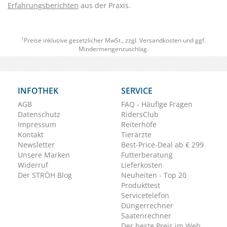
Erfahrungsberichten
aus der Praxis.
1
Preise inklusive gesetzlicher MwSt., zzgl.
Versandkosten
und ggf.
Mindermengenzuschlag.
INFOTHEK
SERVICE
AGB
FAQ - Häufige Fragen
Datenschutz
RidersClub
Impressum
Reiterhöfe
Kontakt
Tierärzte
Newsletter
Best-Price-Deal ab € 299
Unsere Marken
Futterberatung
Widerruf
Lieferkosten
Der STRÖH Blog
Neuheiten - Top 20
Produkttest
Servicetelefon
Düngerrechner
Saatenrechner
Der beste Preis im Web.