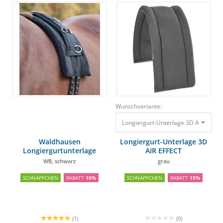
Wunschvariante:
Longiergurt-Unterlage 3D AIR EFFE
Waldhausen
Longiergurt-Unterlage 3D
Longiergurtunterlage
AIR EFFECT
Memory Schaum
WB, schwarz
grau
SCHNÄPPCHEN
RABATT
10%
SCHNÄPPCHEN
RABATT
15%
(1)
(0)