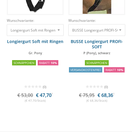
Wunschvariante:
Wunschvariante:
Longiergurt Soft mit Ringen Gr. Pony
53,00 €
BUSSE Longiergurt PROFI-SOFT P (P
47,70 €
Longiergurt Soft mit Ringen
BUSSE Longiergurt PROFI-
SOFT
Gr. Pony
P (Pony), schwarz
SCHNÄPPCHEN
RABATT
10%
SCHNÄPPCHEN
VERSANDKOSTENFREI
RABATT
10%
(0)
(0)
€ 53,00
€ 47,70
1
€ 75,95
€ 68,36
1
(€ 47,70/Stück)
(€ 68,36/Stück)