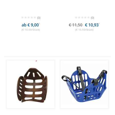
(0)
(0)
ab € 9,00
1
€ 11,50
€ 10,93
1
(€ 10,00/Stück)
(€ 10,93/Stück)