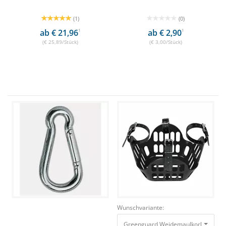
(1)
(0)
ab € 21,96
1
ab € 2,90
1
(€ 25,89/Stück)
(€ 3,00/Stück)
Wunschvariante:
Greenguard Weidemaulkorb / Fressb