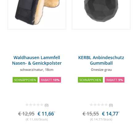
Waldhausen Lammfell
KERBL Anbindeschutz
Nasen- & Genickpolster
Gummiball
schwarz/natur, 18cm
Onesize grau
SCHNÄPPCHEN
RABATT
10%
SCHNÄPPCHEN
RABATT
5%
(0)
(0)
€ 12,95
€ 11,66
1
€ 15,55
€ 14,77
1
(€ 11,66/Stück)
(€ 14,77/Stück)