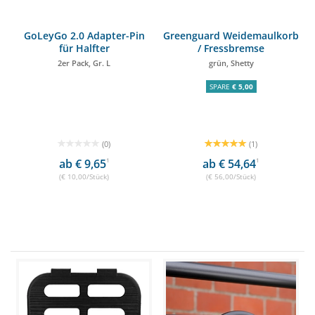
GoLeyGo 2.0 Adapter-Pin
Greenguard Weidemaulkorb
für Halfter
/ Fressbremse
2er Pack, Gr. L
grün, Shetty
SPARE
€ 5,00
(0)
(1)
ab € 9,65
1
ab € 54,64
1
(€ 10,00/Stück)
(€ 56,00/Stück)