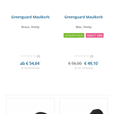
Greenguard Maulkorb
Greenguard Maulkorb
Braun, Shetty
Blau, Shetty
SCHNÄPPCHEN
RABATT
12%
(0)
(0)
ab € 54,64
1
€ 56,00
€ 49,10
1
(€ 56,00/Stück)
(€ 49,10/Stück)