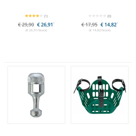
(1)
(0)
€ 29,90
€ 26,91
1
€ 17,95
€ 14,82
1
(€ 26,91/Stück)
(€ 14,82/Stück)