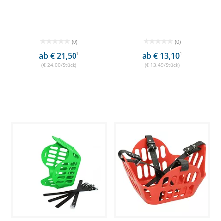
(0)
(0)
ab € 21,50
1
ab € 13,10
1
(€ 24,00/Stück)
(€ 13,49/Stück)