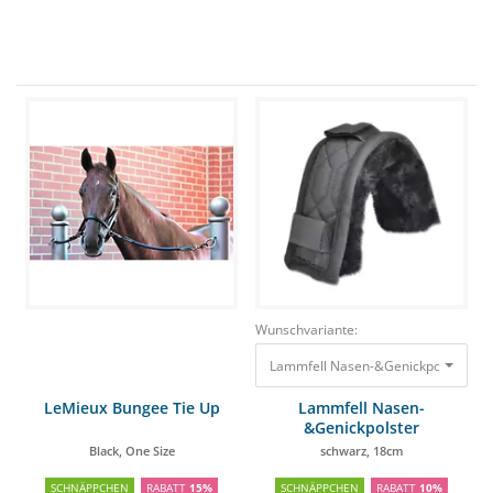
Wunschvariante:
Lammfell 
LeMieux Bungee Tie Up
Lammfell Nasen-
&Genickpolster
Black, One Size
schwarz, 18cm
SCHNÄPPCHEN
RABATT
15%
SCHNÄPPCHEN
RABATT
10%