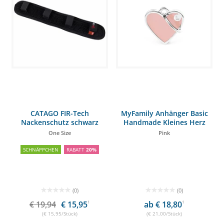
CATAGO FIR-Tech
MyFamily Anhänger Basic
Nackenschutz schwarz
Handmade Kleines Herz
One Size
Pink
SCHNÄPPCHEN
RABATT
20%
(0)
(0)
€ 19,94
€ 15,95
1
ab € 18,80
1
(€ 15,95/Stück)
(€ 21,00/Stück)