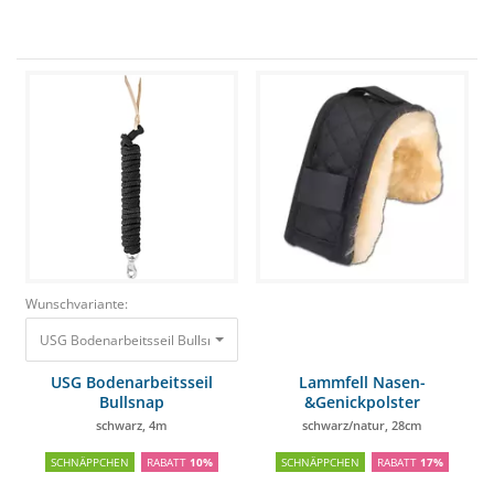
Wunschvariante:
USG Bodenarbeitsseil Bullsnap schwarz, 4m
29,90 €
26,91 €
USG Bodenarbeitsseil
Lammfell Nasen-
Bullsnap
&Genickpolster
schwarz, 4m
schwarz/natur, 28cm
SCHNÄPPCHEN
RABATT
10%
SCHNÄPPCHEN
RABATT
17%