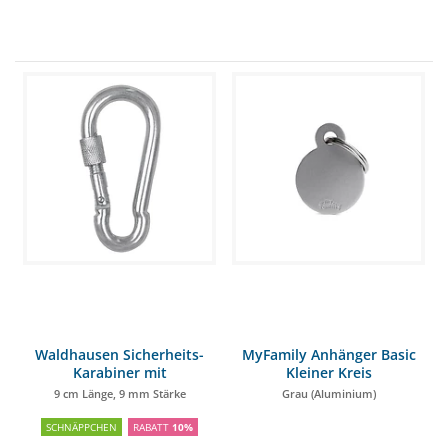
Waldhausen Sicherheits-
MyFamily Anhänger Basic
Karabiner mit
Kleiner Kreis
Schraubverschluss
9 cm Länge, 9 mm Stärke
Grau (Aluminium)
SCHNÄPPCHEN
RABATT
10%