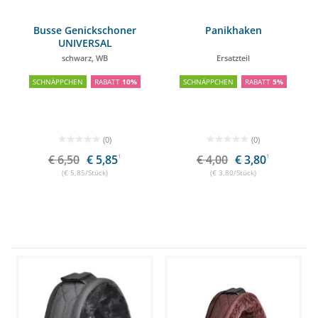
Busse Genickschoner
Panikhaken
UNIVERSAL
schwarz, WB
Ersatzteil
SCHNÄPPCHEN
RABATT
10%
SCHNÄPPCHEN
RABATT
5%
(0)
(0)
€ 6,50
€ 5,85
1
€ 4,00
€ 3,80
1
(€ 5,85/Stück)
(€ 3,80/Stück)