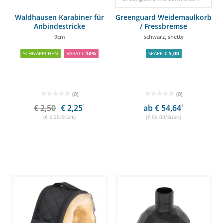
Waldhausen Karabiner für
Greenguard Weidemaulkorb
Anbindestricke
/ Fressbremse
9cm
schwarz, shetty
SCHNÄPPCHEN
RABATT
10%
SPARE
€ 5,00
(0)
(0)
€ 2,50
€ 2,25
1
ab € 54,64
1
(€ 2,25/Stück)
(€ 56,00/Stück)