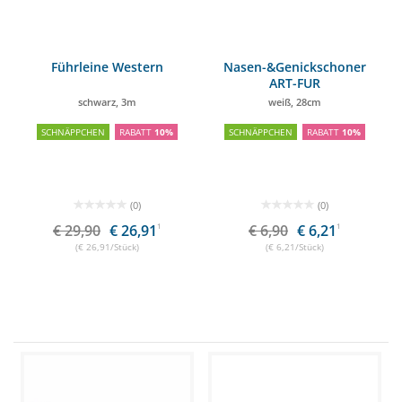
Führleine Western
Nasen-&Genickschoner
ART-FUR
schwarz, 3m
weiß, 28cm
SCHNÄPPCHEN
RABATT
10%
SCHNÄPPCHEN
RABATT
10%
(0)
(0)
€ 29,90
€ 26,91
1
€ 6,90
€ 6,21
1
(€ 26,91/Stück)
(€ 6,21/Stück)