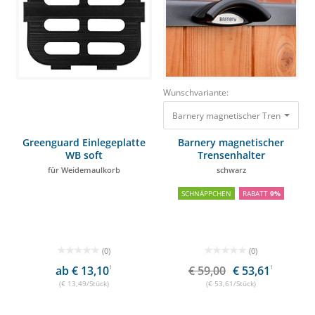
Wunschvariante:
Barnery magnetischer Trensenhalt
Greenguard Einlegeplatte
Barnery magnetischer
WB soft
Trensenhalter
für Weidemaulkorb
schwarz
SCHNÄPPCHEN
RABATT
9%
(0)
(0)
ab € 13,10
1
€ 59,00
€ 53,61
1
(€ 13,49/Stück)
(€ 53,61/Stück)