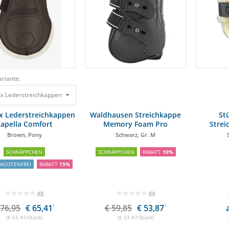
riante:
x Lederstreichkappen Capella Comfort Brown, Pony
76,95 €
65,41 €
x Lederstreichkappen
Waldhausen Streichkappe
St
apella Comfort
Memory Foam Pro
Strei
Brown, Pony
Schwarz, Gr. M
SCHNÄPPCHEN
SCHNÄPPCHEN
RABATT
10%
DKOSTENFREI
RABATT
15%
(0)
(0)
 76,95
€ 65,41
1
€ 59,85
€ 53,87
1
(€ 65,41/Stück)
(€ 53,87/Stück)