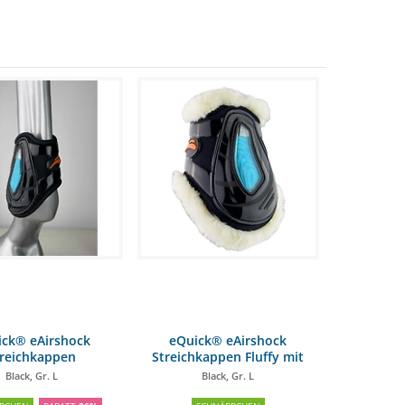
ick® eAirshock
eQuick® eAirshock
treichkappen
Streichkappen Fluffy mit
Kunstfell
Black, Gr. L
Black, Gr. L