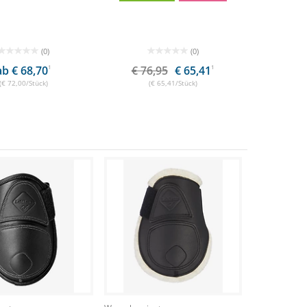
(0)
(0)
ab € 68,70
1
€ 76,95
€ 65,41
1
(€ 72,00/Stück)
(€ 65,41/Stück)