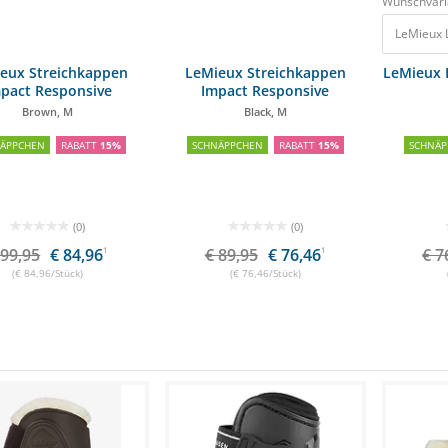
Wunschvari
LeMieux 
eux Streichkappen
LeMieux Streichkappen
LeMieux 
pact Responsive
Impact Responsive
Brown, M
Black, M
NÄPPCHEN
RABATT
15%
SCHNÄPPCHEN
RABATT
15%
SCHNÄP
(0)
(0)
 99,95
€ 84,96
1
€ 89,95
€ 76,46
1
€ 7
(€ 84,96/Stück)
(€ 76,46/Stück)