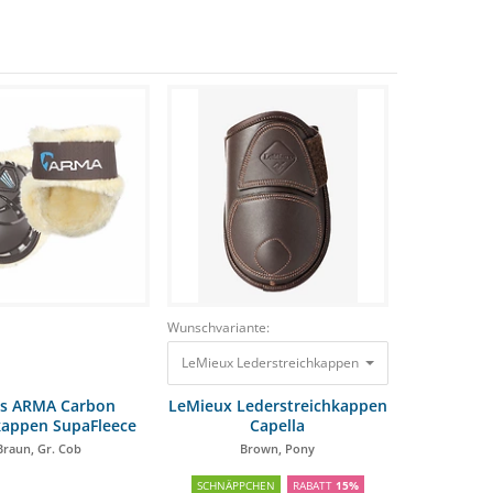
Wunschvariante:
LeMieux Lederstreichkappen Capella Brown, Pony
es ARMA Carbon
LeMieux Lederstreichkappen
kappen SupaFleece
Capella
Braun, Gr. Cob
Brown, Pony
SCHNÄPPCHEN
RABATT
15%