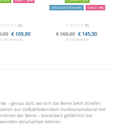
PCHEN
RABATT
26%
SCHNÄPPCHEN
VERSANDKOSTENFREI
RABATT
9%
(0)
(0)
0,00
€ 109,90
1
€ 160,00
€ 145,00
1
(€ 109,90/Stück)
(€ 145,00/Stück)
nke – genau dort, wo sich die Beine beim Streifen
stehen aus stoßabfederndem Funktionsmaterial mit
erühren der Beine – besonders gefährlich bei
ittwunden verursachen können.