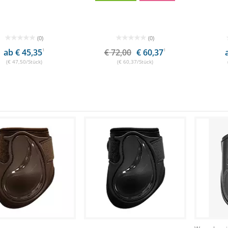
(0)
(0)
ab € 45,35
1
€ 72,00
€ 60,37
1
(€ 47,50/Stück)
(€ 60,37/Stück)