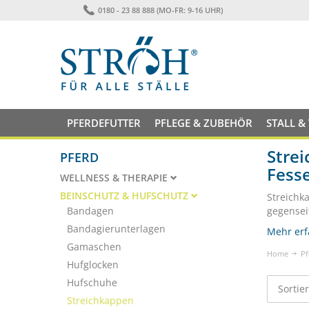
0180 - 23 88 888 (MO-FR: 9-16 UHR)
PFERDEFUTTER
PFLEGE & ZUBEHÖR
STALL &
Strei
PFERD
Fess
WELLNESS & THERAPIE
BEINSCHUTZ & HUFSCHUTZ
Streichk
Bandagen
gegensei
Bandagierunterlagen
Mehr erf
Gamaschen
Home
Pf
Hufglocken
Hufschuhe
Sortie
Streichkappen