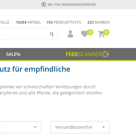
AB 119€ VERSANDKOSTENFREI
FÄLLE
10284
ARTIKEL
193
PRODUKTTESTS
223
MARKEN
0
0
SALE%
utz für empfindliche
lgelenke vor schmerzhaften Verletzungen durch
rpferde und alle Pferde, die gelegentlich streifen.
€
Versandkostenfrei