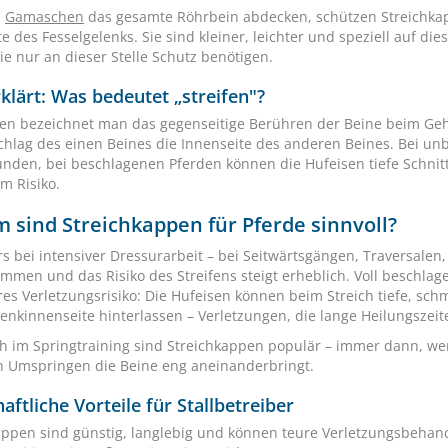
d
Gamaschen
das gesamte Röhrbein abdecken, schützen Streichkap
e des Fesselgelenks. Sie sind kleiner, leichter und speziell auf di
ie nur an dieser Stelle Schutz benötigen.
klärt: Was bedeutet „streifen"?
ifen bezeichnet man das gegenseitige Berühren der Beine beim Geh
hlag des einen Beines die Innenseite des anderen Beines. Bei un
nden, bei beschlagenen Pferden können die Hufeisen tiefe Schni
m Risiko.
 sind Streichkappen für Pferde sinnvoll?
s bei intensiver Dressurarbeit – bei Seitwärtsgängen, Traversalen
mmen und das Risiko des Streifens steigt erheblich. Voll beschlag
es Verletzungsrisiko: Die Hufeisen können beim Streich tiefe, sc
lenkinnenseite hinterlassen – Verletzungen, die lange Heilungsze
h im Springtraining sind Streichkappen populär – immer dann, we
n Umspringen die Beine eng aneinanderbringt.
aftliche Vorteile für Stallbetreiber
appen sind günstig, langlebig und können teure Verletzungsbehan