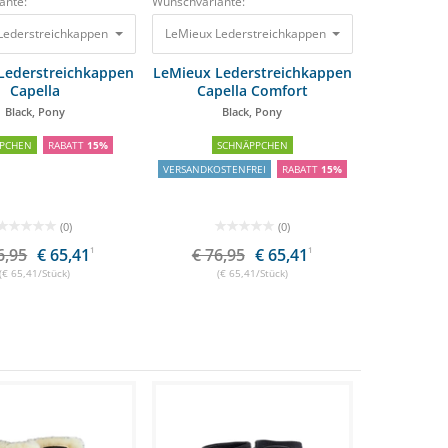
ante:
Wunschvariante:
Lederstreichkappen Capella Black, Pony
LeMieux Lederstreichkappen Capella Comfort Blac
76,95 €
65,41 €
Lederstreichkappen
LeMieux Lederstreichkappen
Capella
Capella Comfort
Black, Pony
Black, Pony
PCHEN
RABATT
15%
SCHNÄPPCHEN
VERSANDKOSTENFREI
RABATT
15%
(0)
(0)
6,95
€ 65,41
1
€ 76,95
€ 65,41
1
(€ 65,41/Stück)
(€ 65,41/Stück)