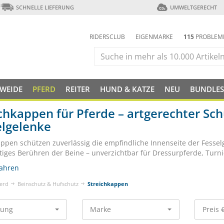
SCHNELLE LIEFERUNG
UMWELTGERECHT
RIDERSCLUB
EIGENMARKE
115
PROBLEM
 WEIDE
PFERD
REITER
HUND & KATZE
NEU
BUNDLES
chkappen für Pferde – artgerechter Sch
elgelenke
appen schützen zuverlässig die empfindliche Innenseite der Fesse
tiges Berühren der Beine – unverzichtbar für Dressurpferde, Turnie
ahren
erd
Beinschutz & Hufschutz
Streichkappen
rung
Marke
Preis 