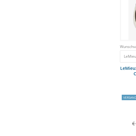
Wunschva
LeMieu
LeMieu
C
VERSAN
€