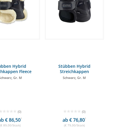
übben Hybrid
Stübben Hybrid
chkappen Fleece
Streichkappen
Schwarz, Gr. M
Schwarz, Gr. M
(0)
(0)
ab € 86,50
1
ab € 76,80
1
(€ 89,00/Stück)
(€ 79,00/Stück)