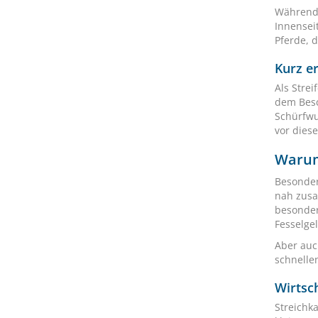
Währen
Innenseit
Pferde, d
Kurz er
Als Stre
dem Besc
Schürfwu
vor diese
Warum
Besonder
nah zusa
besonder
Fesselge
Aber auc
schnelle
Wirtsch
Streichk