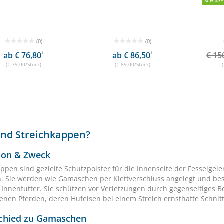
SCHNÄP
(0)
(0)
ab € 76,80
1
ab € 86,50
1
€ 15
(€ 79,00/Stück)
(€ 89,00/Stück)
ind Streichkappen?
tion & Zweck
appen
sind gezielte Schutzpolster für die Innenseite der Fesselgele
. Sie werden wie Gamaschen per Klettverschluss angelegt und be
Innenfutter. Sie schützen vor Verletzungen durch gegenseitiges B
enen Pferden, deren Hufeisen bei einem Streich ernsthafte Schn
chied zu Gamaschen