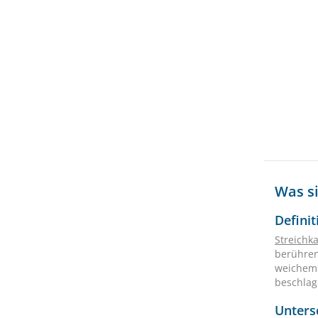
Was s
Defini
Streichk
berühren
weichem 
beschlag
Unters