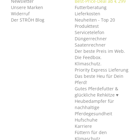
Newsletter
Best-Price-Deal ab € 299
Unsere Marken
Futterberatung
Widerruf
Lieferkosten
Der STRÖH Blog
Neuheiten - Top 20
Produkttest
Servicetelefon
Düngerrechner
Saatenrechner
Der beste Preis im Web.
Die Feedbox.
Klimaschutz.
Priority Express Lieferung
Das beste Heu für Dein
Pferd!
Gutes Pferdefutter &
glückliche Rehkitze ♥
Heubedampfer für
nachhaltige
Pferdegesundheit
Hufschuhe
Karriere
Füttern für den
Klimaschutz