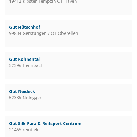
19412 Kloster Tempzin OT Häven
Gut Hütschhof
99834 Gerstungen / OT Oberellen
Gut Kohnental
52396 Heimbach
Gut Neideck
52385 Nideggen
Gut Silk Para & Reitsport Centrum
21465 reinbek