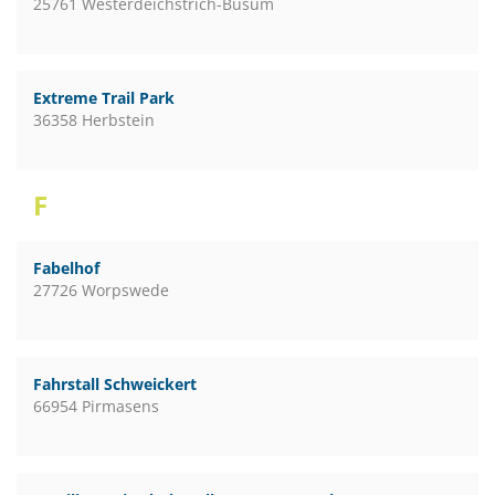
25761 Westerdeichstrich-Büsum
Extreme Trail Park
36358 Herbstein
F
Fabelhof
27726 Worpswede
Fahrstall Schweickert
66954 Pirmasens