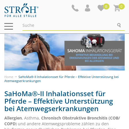
0
0
Navigation
ein-/ausblenden
Home
SaHoMa®-II Inhalationsset für Pferde – Effektive Unterstützung bei
Atemwegserkrankungen
SaHoMa®-II Inhalationsset für
Pferde – Effektive Unterstützung
bei Atemwegserkrankungen
Allergien
, Asthma,
Chronisch Obstruktive Bronchitis (COB/
COPD
)
und andere
Atemwegsprobleme
zählen zu den