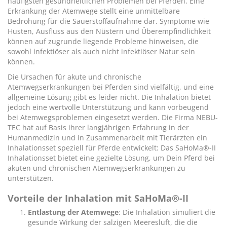
häufigsten gesundheitlichen Problemen bei Pferden. Eine
Erkrankung der Atemwege stellt eine unmittelbare
Bedrohung für die Sauerstoffaufnahme dar. Symptome wie
Husten, Ausfluss aus den Nüstern und Überempfindlichkeit
können auf zugrunde liegende Probleme hinweisen, die
sowohl infektiöser als auch nicht infektiöser Natur sein
können.
Die Ursachen für akute und chronische
Atemwegserkrankungen bei Pferden sind vielfältig, und eine
allgemeine Lösung gibt es leider nicht. Die Inhalation bietet
jedoch eine wertvolle Unterstützung und kann vorbeugend
bei Atemwegsproblemen eingesetzt werden. Die Firma
NEBU-
TEC
hat auf Basis ihrer langjährigen Erfahrung in der
Humanmedizin und in Zusammenarbeit mit Tierärzten ein
Inhalationsset speziell für Pferde entwickelt: Das
SaHoMa®-II
Inhalationsset
bietet eine gezielte Lösung, um Dein Pferd bei
akuten und chronischen Atemwegserkrankungen zu
unterstützen.
Vorteile der Inhalation mit
SaHoMa®-II
Entlastung der Atemwege
: Die Inhalation simuliert die
gesunde Wirkung der salzigen Meeresluft, die die