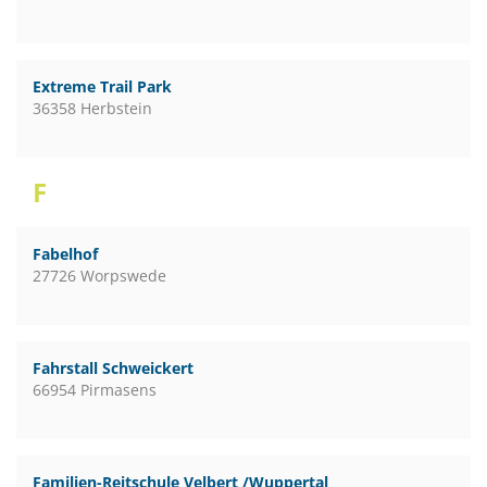
Extreme Trail Park
36358 Herbstein
F
Fabelhof
27726 Worpswede
Fahrstall Schweickert
66954 Pirmasens
Familien-Reitschule Velbert /Wuppertal