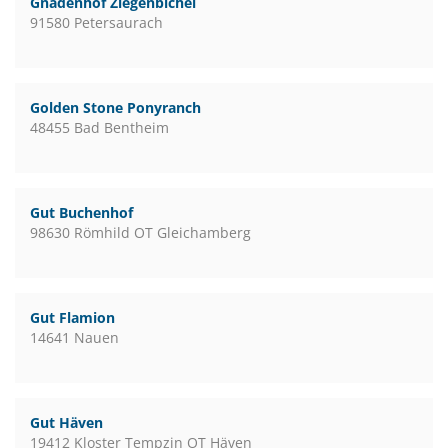
Gnadenhof Ziegenbichel
91580 Petersaurach
Golden Stone Ponyranch
48455 Bad Bentheim
Gut Buchenhof
98630 Römhild OT Gleichamberg
Gut Flamion
14641 Nauen
Gut Häven
19412 Kloster Tempzin OT Häven