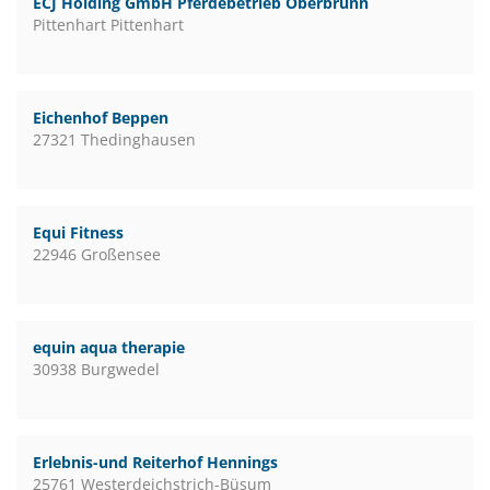
ECJ Holding GmbH Pferdebetrieb Oberbrunn
Pittenhart Pittenhart
Eichenhof Beppen
27321 Thedinghausen
Equi Fitness
22946 Großensee
equin aqua therapie
30938 Burgwedel
Erlebnis-und Reiterhof Hennings
25761 Westerdeichstrich-Büsum