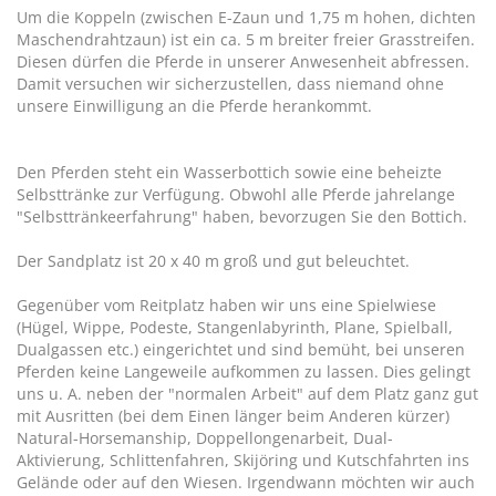
Um die Koppeln (zwischen E-Zaun und 1,75 m hohen, dichten
Maschendrahtzaun) ist ein ca. 5 m breiter freier Grasstreifen.
Diesen dürfen die Pferde in unserer Anwesenheit abfressen.
Damit versuchen wir sicherzustellen, dass niemand ohne
unsere Einwilligung an die Pferde herankommt.
Den Pferden steht ein Wasserbottich sowie eine beheizte
Selbsttränke zur Verfügung. Obwohl alle Pferde jahrelange
"Selbsttränkeerfahrung" haben, bevorzugen Sie den Bottich.
Der Sandplatz ist 20 x 40 m groß und gut beleuchtet.
Gegenüber vom Reitplatz haben wir uns eine Spielwiese
(Hügel, Wippe, Podeste, Stangenlabyrinth, Plane, Spielball,
Dualgassen etc.) eingerichtet und sind bemüht, bei unseren
Pferden keine Langeweile aufkommen zu lassen. Dies gelingt
uns u. A. neben der "normalen Arbeit" auf dem Platz ganz gut
mit Ausritten (bei dem Einen länger beim Anderen kürzer)
Natural-Horsemanship, Doppellongenarbeit, Dual-
Aktivierung, Schlittenfahren, Skijöring und Kutschfahrten ins
Gelände oder auf den Wiesen. Irgendwann möchten wir auch