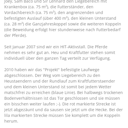
Joey, Sam Baco und Sir Lennard den Liegebereich mit
Krankenbox (ca. 75 m²), die Futterständer, den
Vordachbereich (ca. 75 m²), den angrenzenden und
befestigten Auslauf (über 400 m²), den kleinen Unterstand
(ca. 28 m²) die Ganzjahreskoppel sowie die weiteren Koppeln
(die Beweidung erfolgt hier stundenweise nach Futterbedarf
der Pferde).
Seit Januar 2007 sind wir ein HIT-Aktivstall. Die Pferde
nehmen es sehr gut an. Heu und Kraftfutter stehen somit
individuell über den ganzen Tag verteilt zur Verfügung.
2010 haben wir das "Projekt" befestigte Laufwege
abgeschlossen. Der Weg vom Liegebereich zu den
Heustaendern und der Rundlauf zum Kraftfutterstaender
und dem kleinen Unterstand ist somit bei jedem Wetter
matschfrei zu erreichen (blaue Linie). Bei halbwegs trockenen
Bodenverhältnissen ist das Tor geschlossen und sie müssen
ein bisschen weiter laufen ;-). Die rot markierte Strecke ist
jetzt abgezäunt und da sausen sie jetzt um die Hecke. Bei der
lila markierten Strecke müssen Sie komplett um die Koppeln
herum.