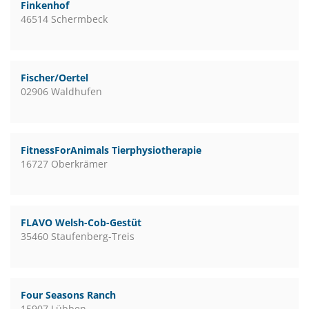
Finkenhof
46514 Schermbeck
Fischer/Oertel
02906 Waldhufen
FitnessForAnimals Tierphysiotherapie
16727 Oberkrämer
FLAVO Welsh-Cob-Gestüt
35460 Staufenberg-Treis
Four Seasons Ranch
15907 Lübben