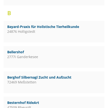
B
Bayard-Praxis für Holistische Tierheilkunde
24876 Holligstedt
Bellershof
2777i Ganderkesee
Berghof Silbernagl Zucht und Aufzucht
72469 Meßstetten
Besternhof RideArt
47509 Rheurdt