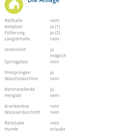
Reithalle
nein
Reitplatz
ja (1)
Fütterung
ja (2)
Longierhalle
nein
Unterricht
ja
möglich
Springplatz
nein
Freispringen
ja
Waschmaschine
nein
Rentnerpferde
ja
Hengste
nein
Krankenbox
nein
Wassserdurchritt
nein
Reitstube
nein
Hunde
erlaubt