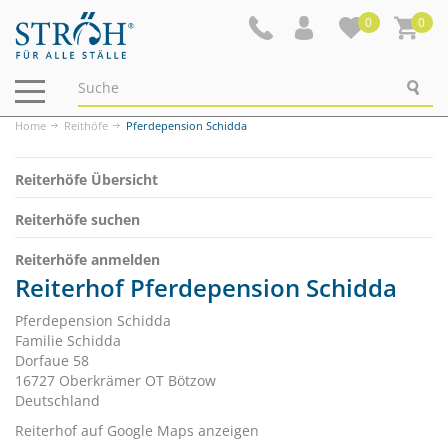
0
0
Navigation
ein-/ausblenden
Home
Reithöfe
Pferdepension Schidda
Reiterhöfe Übersicht
Reiterhöfe suchen
Reiterhöfe anmelden
Reiterhof Pferdepension Schidda
Pferdepension Schidda
Familie Schidda
Dorfaue 58
16727 Oberkrämer OT Bötzow
Deutschland
Reiterhof auf Google Maps anzeigen