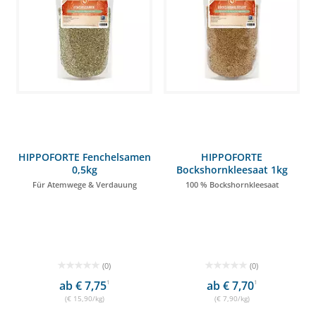
HIPPOFORTE Fenchelsamen
HIPPOFORTE
0,5kg
Bockshornkleesaat 1kg
Für Atemwege & Verdauung
100 % Bockshornkleesaat
(0)
(0)
ab € 7,75
1
ab € 7,70
1
(€ 15,90/kg)
(€ 7,90/kg)