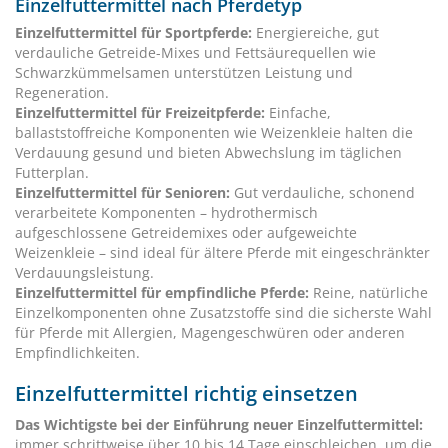
Einzelfuttermittel nach Pferdetyp
Einzelfuttermittel für Sportpferde:
Energiereiche, gut
verdauliche Getreide-Mixes und Fettsäurequellen wie
Schwarzkümmelsamen unterstützen Leistung und
Regeneration.
Einzelfuttermittel für Freizeitpferde:
Einfache,
ballaststoffreiche Komponenten wie Weizenkleie halten die
Verdauung gesund und bieten Abwechslung im täglichen
Futterplan.
Einzelfuttermittel für Senioren:
Gut verdauliche, schonend
verarbeitete Komponenten – hydrothermisch
aufgeschlossene Getreidemixes oder aufgeweichte
Weizenkleie – sind ideal für ältere Pferde mit eingeschränkter
Verdauungsleistung.
Einzelfuttermittel für empfindliche Pferde:
Reine, natürliche
Einzelkomponenten ohne Zusatzstoffe sind die sicherste Wahl
für Pferde mit Allergien, Magengeschwüren oder anderen
Empfindlichkeiten.
Einzelfuttermittel richtig einsetzen
Das Wichtigste bei der Einführung neuer Einzelfuttermittel:
immer schrittweise über 10 bis 14 Tage einschleichen, um die