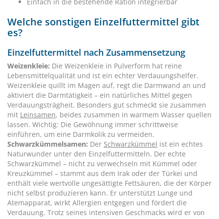
Einfach in die bestehende Ration integrierbar
Welche sonstigen Einzelfuttermittel gibt
es?
Einzelfuttermittel nach Zusammensetzung
Weizenkleie:
Die Weizenkleie in Pulverform hat reine
Lebensmittelqualität und ist ein echter Verdauungshelfer.
Weizenkleie quillt im Magen auf, regt die Darmwand an und
aktiviert die Darmtätigkeit – ein natürliches Mittel gegen
Verdauungsträgheit. Besonders gut schmeckt sie zusammen
mit
Leinsamen
, beides zusammen in warmem Wasser quellen
lassen. Wichtig: Die Gewöhnung immer schrittweise
einführen, um eine Darmkolik zu vermeiden.
Schwarzkümmelsamen:
Der
Schwarzkümmel
ist ein echtes
Naturwunder unter den Einzelfuttermitteln. Der echte
Schwarzkümmel – nicht zu verwechseln mit Kümmel oder
Kreuzkümmel – stammt aus dem Irak oder der Türkei und
enthält viele wertvolle ungesättigte Fettsäuren, die der Körper
nicht selbst produzieren kann. Er unterstützt Lunge und
Atemapparat, wirkt Allergien entgegen und fördert die
Verdauung. Trotz seines intensiven Geschmacks wird er von