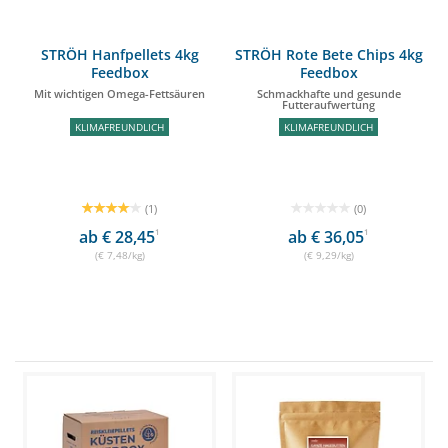
STRÖH Hanfpellets 4kg
STRÖH Rote Bete Chips 4kg
Feedbox
Feedbox
Mit wichtigen Omega-Fettsäuren
Schmackhafte und gesunde
Futteraufwertung
KLIMAFREUNDLICH
KLIMAFREUNDLICH
(1)
(0)
ab € 28,45
1
ab € 36,05
1
(€ 7,48/kg)
(€ 9,29/kg)