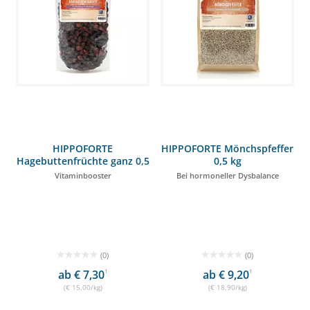
HIPPOFORTE
HIPPOFORTE Mönchspfeffer
Hagebuttenfrüchte ganz 0,5
0,5 kg
kg
Vitaminbooster
Bei hormoneller Dysbalance
(0)
(0)
ab € 7,30
1
ab € 9,20
1
(€ 15,00/kg)
(€ 18,90/kg)