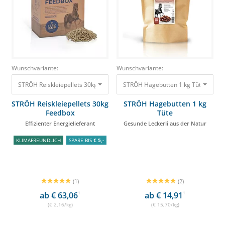
Wunschvariante:
Wunschvariante:
STRÖH Reiskleiepellets 30kg Feedbox Effizienter Energielieferant 64,90 €
STRÖH Hagebutten 1 kg Tüte Gesunde
STRÖH Reiskleiepellets 30kg
STRÖH Hagebutten 1 kg
Feedbox
Tüte
Effizienter Energielieferant
Gesunde Leckerli aus der Natur
KLIMAFREUNDLICH
SPARE BIS
€ 5,-
(1)
(2)
ab € 63,06
1
ab € 14,91
1
(€ 2,16/kg)
(€ 15,70/kg)