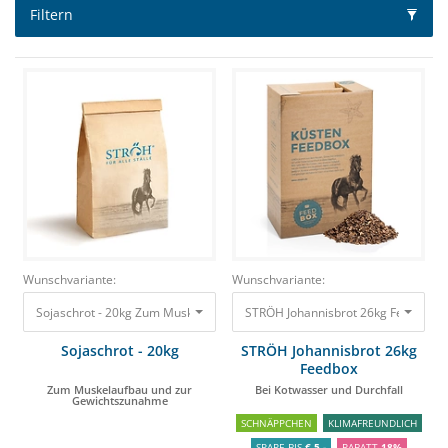
Filtern
Wunschvariante:
Wunschvariante:
STRÖH Johannisbrot 26kg Feedbox B
Sojaschrot - 20kg Zum Muskelaufbau und zur Gewichtszunahme 25,40 €
Sojaschrot - 20kg
STRÖH Johannisbrot 26kg
Feedbox
Zum Muskelaufbau und zur
Bei Kotwasser und Durchfall
Gewichtszunahme
SCHNÄPPCHEN
KLIMAFREUNDLICH
SPARE BIS
€ 5,-
RABATT
18%