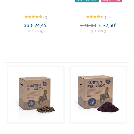
(2)
(16)
ab € 24,45
1
€ 46,00
€ 37,50
1
(€ 1,27/kg)
(€ 1,44/kg)