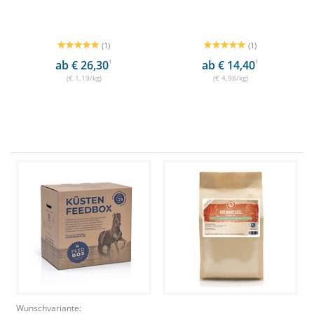
(1)
(1)
ab € 26,30
1
ab € 14,40
1
(€ 1,19/kg)
(€ 4,98/kg)
Wunschvariante: