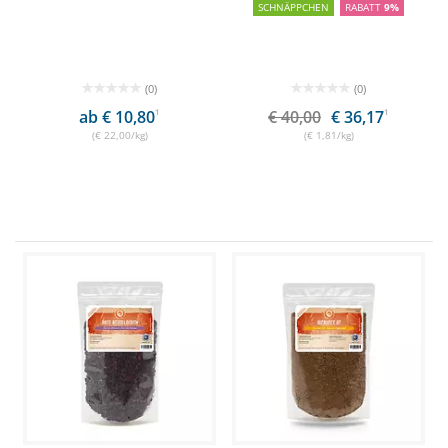
SCHNÄPPCHEN
RABATT
9%
(0)
(0)
ab € 10,80
1
€ 40,00
€ 36,17
1
(€ 22,00/kg)
(€ 1,81/kg)