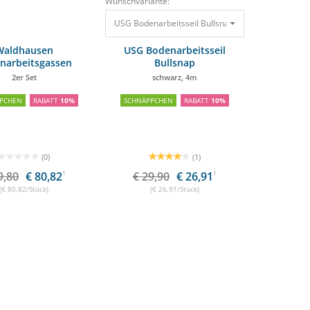
Wunschvariante:
USG Bodenarbeitsseil Bullsnap schwarz, 4m
29,90
Waldhausen
USG Bodenarbeitsseil
narbeitsgassen
Bullsnap
2er Set
schwarz, 4m
PCHEN
RABATT
10%
SCHNÄPPCHEN
RABATT
10%
(0)
(1)
9,80
€ 80,82
1
€ 29,90
€ 26,91
1
(€ 80,82/Stück)
(€ 26,91/Stück)