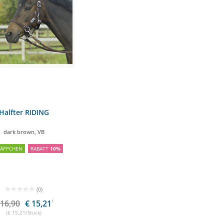
Halfter RIDING
dark brown, VB
NÄPPCHEN
RABATT
10%
(0)
 16,90
€ 15,21
1
(€ 15,21/Stück)