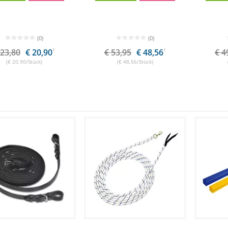
(0)
(0)
 23,80
€ 20,90
1
€ 53,95
€ 48,56
1
€ 4
(€ 20,90/Stück)
(€ 48,56/Stück)