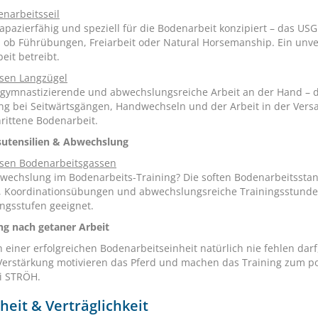
narbeitsseil
rapazierfähig und speziell für die Bodenarbeit konzipiert – das USG
, ob Führübungen, Freiarbeit oder Natural Horsemanship. Ein unve
eit betreibt.
sen Langzügel
r gymnastizierende und abwechslungsreiche Arbeit an der Hand – 
ng bei Seitwärtsgängen, Handwechseln und der Arbeit in der Versam
hrittene Bodenarbeit.
sutensilien & Abwechslung
sen Bodenarbeitsgassen
wechslung im Bodenarbeits-Training? Die soften Bodenarbeitsstang
, Koordinationsübungen und abwechslungsreiche Trainingsstunden –
ngsstufen geeignet.
g nach getaner Arbeit
 einer erfolgreichen Bodenarbeitseinheit natürlich nie fehlen darf
 Verstärkung motivieren das Pferd und machen das Training zum po
ei STRÖH.
heit & Verträglichkeit