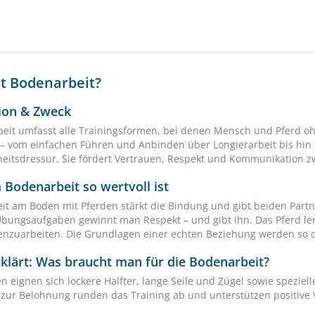
st Bodenarbeit?
tion & Zweck
eit umfasst alle Trainingsformen, bei denen Mensch und Pferd o
 – vom einfachen Führen und Anbinden über Longierarbeit bis h
heitsdressur. Sie fördert Vertrauen, Respekt und Kommunikation 
Bodenarbeit so wertvoll ist
eit am Boden mit Pferden stärkt die Bindung und gibt beiden Partn
Übungsaufgaben gewinnt man Respekt – und gibt ihn. Das Pferd l
zuarbeiten. Die Grundlagen einer echten Beziehung werden so da
rklärt: Was braucht man für die Bodenarbeit?
 eignen sich lockere Halfter, lange Seile und Zügel sowie speziell
s zur Belohnung runden das Training ab und unterstützen positive 