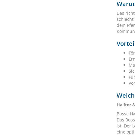
Warum 
Das rich
schlecht
dem Pfer
Kommunik
Vorte
Fö
Erm
Ma
Sic
Fü
Vo
Welch
Halfter &
Busse Ha
Das Busse
ist. Der
eine opt