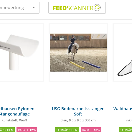
nbewertung
dhausen Pylonen-
USG Bodenarbeitsstangen
Waldhaus
Stangenauflage
Soft
Kunststoff, Weiß
Blau, 9,5 x 9,5 x 300 cm
ink
NÄPPCHEN
RABATT
12%
SCHNÄPPCHEN
RABATT
10%
SCHNÄP