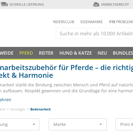
SCHNELLE LIEFERUNG
UMWELTGERECHT
RIDERSCLUB
EIGENMARKE
115
PROBLEM
 WEIDE
PFERD
REITER
HUND & KATZE
NEU
BUNDLES
arbeitszubehör für Pferde – die richti
ekt & Harmonie
narbeit stärkt die Bindung zwischen Mensch und Pferd auf natürlic
n aufbauen, Respekt gewinnen und die Grundlage für eine harmon
ahren
erd
Sonstiges
Bodenarbeit
rung
Marke
Preis 