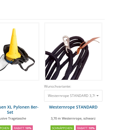
Wunschvariante:
Westernrope STANDARD 3,70 m Westernrope, sc
en XL Pylonen 8er-
Westernrope STANDARD
Set
lusive Tragetasche
3,70 m Westernrope, schwarz
PCHEN
RABATT
10%
SCHNÄPPCHEN
RABATT
10%