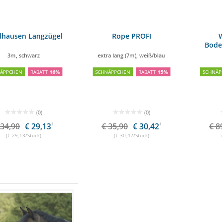
dhausen Langzügel
Rope PROFI
Bode
3m, schwarz
extra lang (7m), weiß/blau
NÄPPCHEN
RABATT
16%
SCHNÄPPCHEN
RABATT
15%
SCHNÄP
(0)
(0)
 34,90
€ 29,13
1
€ 35,90
€ 30,42
1
€ 8
(€ 29,13/Stück)
(€ 30,42/Stück)