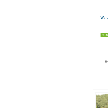
Wal
SCH
€