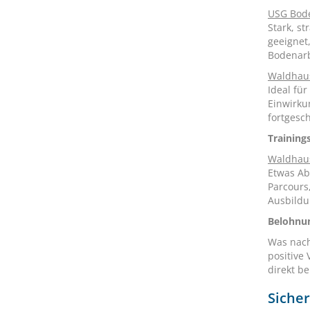
USG Bode
Stark, st
geeignet
Bodenarb
Waldhau
Ideal fü
Einwirku
fortgesc
Training
Waldhau
Etwas Ab
Parcours
Ausbildu
Belohnun
Was nach
positive
direkt b
Sicher