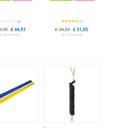
(0)
(1)
9,90
€ 44,91
1
€ 34,50
€ 31,05
1
(€ 44,91/Stück)
(€ 31,05/Stück)