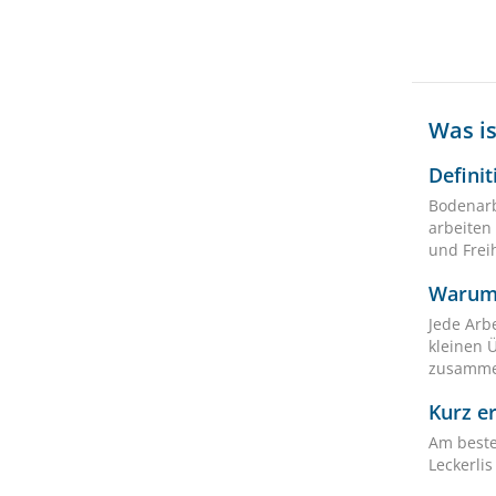
Was i
Defini
Bodenarb
arbeiten
und Frei
Warum 
Jede Arb
kleinen 
zusammen
Kurz e
Am besten
Leckerli