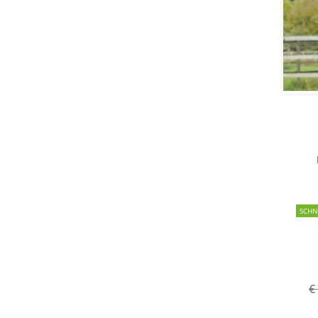
SCH
€