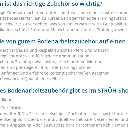
ist das richtige Zubehör so wichtig?
tige Zubehör macht den Unterschied zwischen einer frustrierenden
 sitzendes Halfter, ein zu kurzes Seil oder fehlende Trainingsut
d schwerer zu verstehen, was von ihm erwartet wird. Gut gewählte
ation, schützt Pferd und Mensch und macht das Training abwech
ile von gutem Bodenarbeitszubehör auf einen 
rdert Vertrauen und Respekt zwischen Pferd und Mensch
öglicht präzise, differenzierte Kommunikation
cht das Training abwechslungsreich und motivierend
her und pferdegerecht für alle Trainingsformen
r Anfänger und erfahrene Reiter gleichermaßen geeignet
n bewährten Qualitätsherstellern
es Bodenarbeitszubehör gibt es im STRÖH-Sh
 Seile
lfter RIDING
 Halfter RIDING ist ein vielseitiges Gurthalfter, das sowohl für di
 beidseitig durchziehbare, individuell einstellbare Nasenriemen un
imale Anpassung – der auswechselbare Karabiner am Kehlriemen sorg