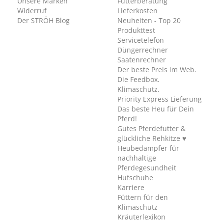
Unsere Marken
Futterberatung
Widerruf
Lieferkosten
Der STRÖH Blog
Neuheiten - Top 20
Produkttest
Servicetelefon
Düngerrechner
Saatenrechner
Der beste Preis im Web.
Die Feedbox.
Klimaschutz.
Priority Express Lieferung
Das beste Heu für Dein
Pferd!
Gutes Pferdefutter &
glückliche Rehkitze ♥
Heubedampfer für
nachhaltige
Pferdegesundheit
Hufschuhe
Karriere
Füttern für den
Klimaschutz
Kräuterlexikon