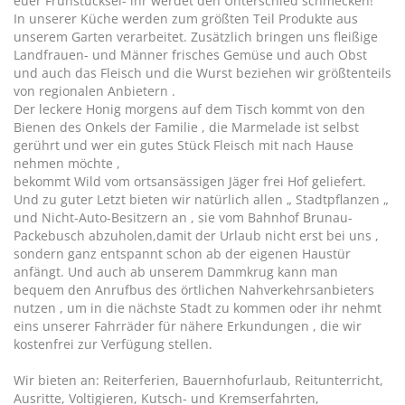
euer Frühstücksei- ihr werdet den Unterschied schmecken!
In unserer Küche werden zum größten Teil Produkte aus
unserem Garten verarbeitet. Zusätzlich bringen uns fleißige
Landfrauen- und Männer frisches Gemüse und auch Obst
und auch das Fleisch und die Wurst beziehen wir größtenteils
von regionalen Anbietern .
Der leckere Honig morgens auf dem Tisch kommt von den
Bienen des Onkels der Familie , die Marmelade ist selbst
gerührt und wer ein gutes Stück Fleisch mit nach Hause
nehmen möchte ,
bekommt Wild vom ortsansässigen Jäger frei Hof geliefert.
Und zu guter Letzt bieten wir natürlich allen „ Stadtpflanzen „
und Nicht-Auto-Besitzern an , sie vom Bahnhof Brunau-
Packebusch abzuholen,damit der Urlaub nicht erst bei uns ,
sondern ganz entspannt schon ab der eigenen Haustür
anfängt. Und auch ab unserem Dammkrug kann man
bequem den Anrufbus des örtlichen Nahverkehrsanbieters
nutzen , um in die nächste Stadt zu kommen oder ihr nehmt
eins unserer Fahrräder für nähere Erkundungen , die wir
kostenfrei zur Verfügung stellen.
Wir bieten an: Reiterferien, Bauernhofurlaub, Reitunterricht,
Ausritte, Voltigieren, Kutsch- und Kremserfahrten,