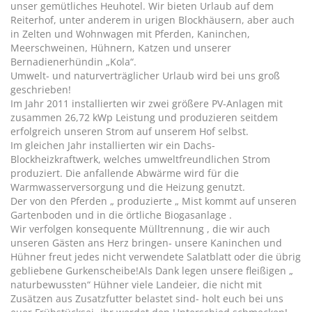
unser gemütliches Heuhotel. Wir bieten Urlaub auf dem
Reiterhof, unter anderem in urigen Blockhäusern, aber auch
in Zelten und Wohnwagen mit Pferden, Kaninchen,
Meerschweinen, Hühnern, Katzen und unserer
Bernadienerhündin „Kola“.
Umwelt- und naturverträglicher Urlaub wird bei uns groß
geschrieben!
Im Jahr 2011 installierten wir zwei größere PV-Anlagen mit
zusammen 26,72 kWp Leistung und produzieren seitdem
erfolgreich unseren Strom auf unserem Hof selbst.
Im gleichen Jahr installierten wir ein Dachs-
Blockheizkraftwerk, welches umweltfreundlichen Strom
produziert. Die anfallende Abwärme wird für die
Warmwasserversorgung und die Heizung genutzt.
Der von den Pferden „ produzierte „ Mist kommt auf unseren
Gartenboden und in die örtliche Biogasanlage .
Wir verfolgen konsequente Mülltrennung , die wir auch
unseren Gästen ans Herz bringen- unsere Kaninchen und
Hühner freut jedes nicht verwendete Salatblatt oder die übrig
gebliebene Gurkenscheibe!Als Dank legen unsere fleißigen „
naturbewussten“ Hühner viele Landeier, die nicht mit
Zusätzen aus Zusatzfutter belastet sind- holt euch bei uns