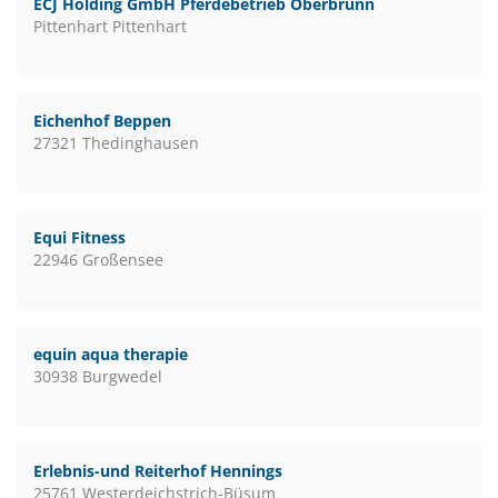
ECJ Holding GmbH Pferdebetrieb Oberbrunn
Pittenhart Pittenhart
Eichenhof Beppen
27321 Thedinghausen
Equi Fitness
22946 Großensee
equin aqua therapie
30938 Burgwedel
Erlebnis-und Reiterhof Hennings
25761 Westerdeichstrich-Büsum