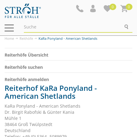
0
0
Navigation
ein-/ausblenden
Home
Reithöfe
KaRa Ponyland - American Shetlands
Reiterhöfe Übersicht
Reiterhöfe suchen
Reiterhöfe anmelden
Reiterhof KaRa Ponyland -
American Shetlands
KaRa Ponyland - American Shetlands
Dr. Birgit Rabofski & Günter Kania
Mühle 1
38464 Groß Twülpstedt
Deutschland
Telefon: +49 (0) 5364- 5089979