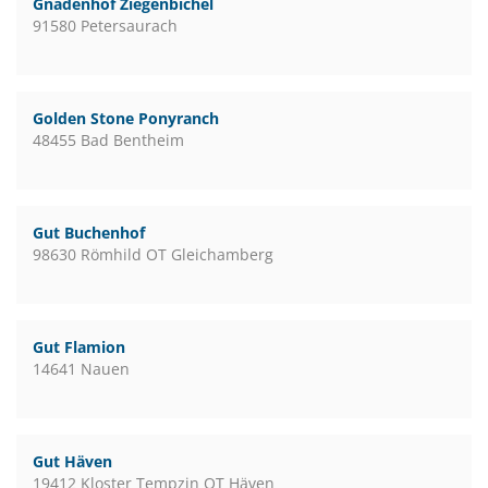
Gnadenhof Ziegenbichel
91580 Petersaurach
Golden Stone Ponyranch
48455 Bad Bentheim
Gut Buchenhof
98630 Römhild OT Gleichamberg
Gut Flamion
14641 Nauen
Gut Häven
19412 Kloster Tempzin OT Häven