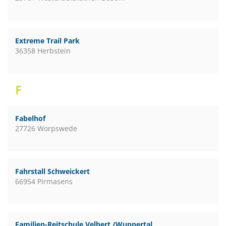
Extreme Trail Park
36358 Herbstein
F
Fabelhof
27726 Worpswede
Fahrstall Schweickert
66954 Pirmasens
Familien-Reitschule Velbert /Wuppertal