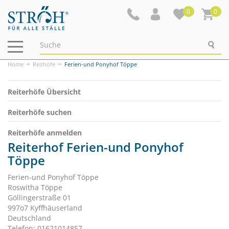
0
0
Navigation
ein-/ausblenden
Home
Reithöfe
Ferien-und Ponyhof Töppe
Reiterhöfe Übersicht
Reiterhöfe suchen
Reiterhöfe anmelden
Reiterhof Ferien-und Ponyhof
Töppe
Ferien-und Ponyhof Töppe
Roswitha Töppe
Göllingerstraße 01
997o7 Kyffhäuserland
Deutschland
Telefon: 01621014857