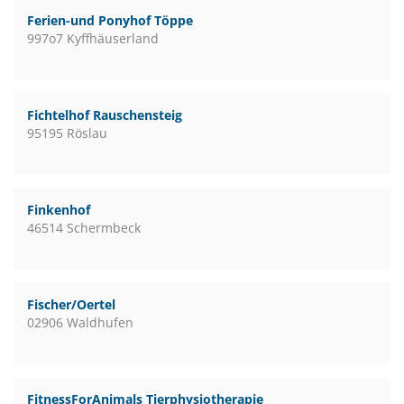
Ferien-und Ponyhof Töppe
997o7 Kyffhäuserland
Fichtelhof Rauschensteig
95195 Röslau
Finkenhof
46514 Schermbeck
Fischer/Oertel
02906 Waldhufen
FitnessForAnimals Tierphysiotherapie