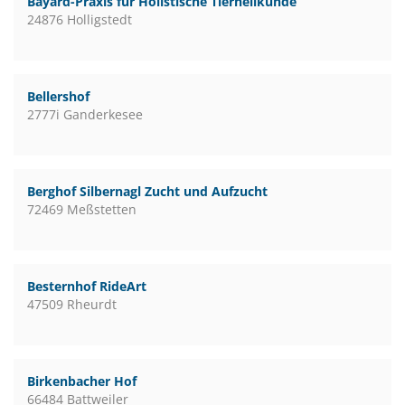
Bayard-Praxis für Holistische Tierheilkunde
24876 Holligstedt
Bellershof
2777i Ganderkesee
Berghof Silbernagl Zucht und Aufzucht
72469 Meßstetten
Besternhof RideArt
47509 Rheurdt
Birkenbacher Hof
66484 Battweiler