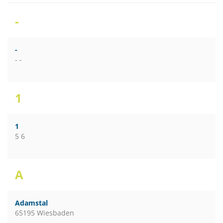
-
-
- -
1
1
5 6
A
Adamstal
65195 Wiesbaden