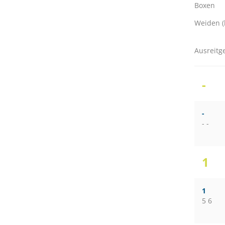
Boxen
Weiden (
Ausreitg
-
-
- -
1
1
5 6