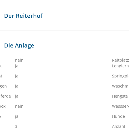
Der Reiterhof
Die Anlage
nein
Reitplatz
g
ja
Longierh
ht
ja
Springpl
ngen
ja
Waschma
ferde
ja
Hengste
box
nein
Wassserd
e
ja
Hunde
3
Anzahl