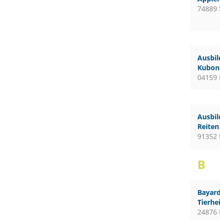
74889 
Ausbil
Kubon 
04159 
Ausbil
Reiten
91352 
B
Bayard
Tierhe
24876 