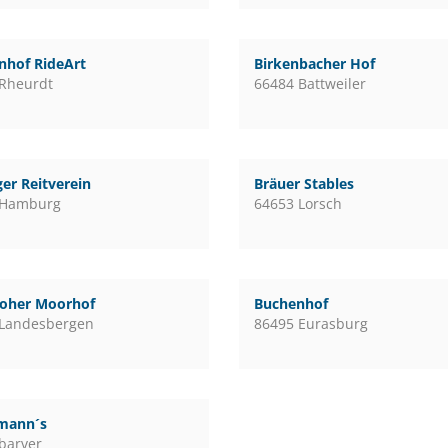
nhof RideArt
Birkenbacher Hof
Rheurdt
66484 Battweiler
er Reitverein
Bräuer Stables
 Hamburg
64653 Lorsch
loher Moorhof
Buchenhof
 Landesbergen
86495 Eurasburg
mann´s
barver