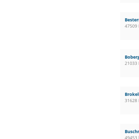
Bester
47509 
Boberg
21033
Broke
31628
Busch
49453 