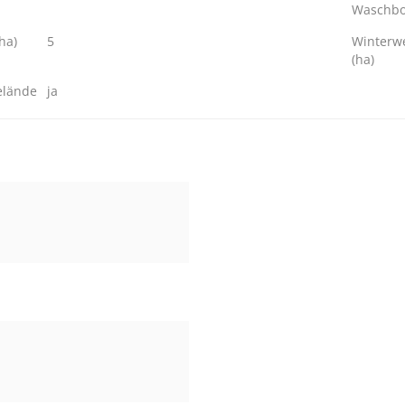
Waschb
ha)
5
Winterw
(ha)
elände
ja