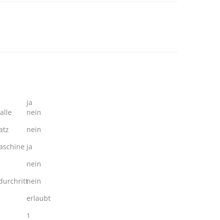
ja
alle
nein
atz
nein
schine
ja
nein
urchritt
nein
erlaubt
1