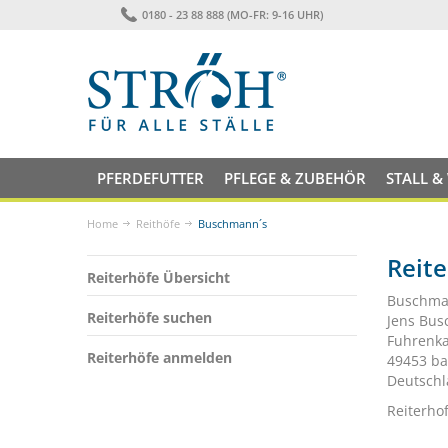
0180 - 23 88 888 (MO-FR: 9-16 UHR)
PFERDEFUTTER
PFLEGE & ZUBEHÖR
STALL &
Home
Reithöfe
Buschmann´s
Reit
Reiterhöfe Übersicht
Buschma
Reiterhöfe suchen
Jens Bu
Fuhrenk
Reiterhöfe anmelden
49453 ba
Deutsch
Reiterho