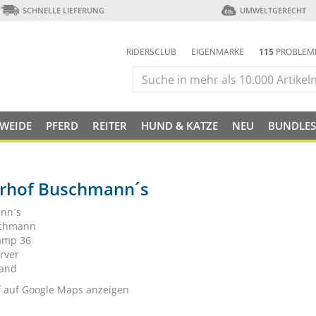
SCHNELLE LIEFERUNG
UMWELTGERECHT
RIDERSCLUB
EIGENMARKE
115
PROBLEM
 WEIDE
PFERD
REITER
HUND & KATZE
NEU
BUNDLES
erhof Buschmann´s
nn´s
schmann
amp 36
rver
land
f auf Google Maps anzeigen