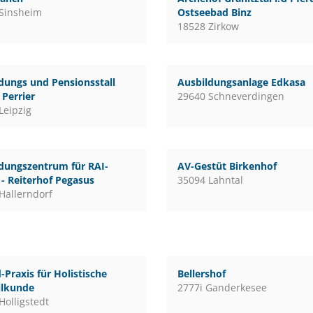
Sinsheim
Ostseebad Binz
18528 Zirkow
dungs und Pensionsstall
Ausbildungsanlage Edkasa
Perrier
29640 Schneverdingen
Leipzig
dungszentrum für RAI-
AV-Gestüt Birkenhof
 - Reiterhof Pegasus
35094 Lahntal
Hallerndorf
-Praxis für Holistische
Bellershof
ilkunde
2777i Ganderkesee
Holligstedt