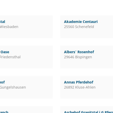
tal
Akademie Centauri
 Wiesbaden
25560 Schenefeld
l Oase
Albers´ Rosenhof
Friedensthal
29646 Bispingen
hof
Annas Pferdehof
 Gungelshausen
26892 Kluse-Ahlen
ranch
Archehof Granitztal i.G Pfe