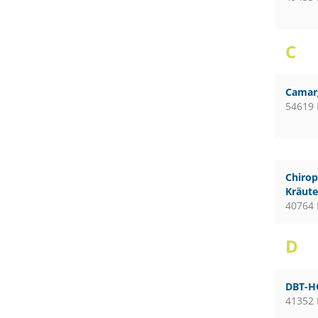
C
Camar
54619 
Chirop
Kräute
40764 
D
DBT-H
41352