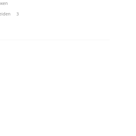
oxen
eiden
3