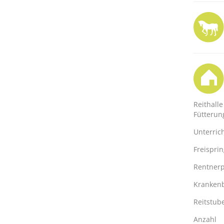
Reithalle
Fütterun
Unterric
Freispri
Rentnerp
Kranken
Reitstub
Anzahl