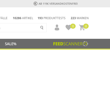
AB 119€ VERSANDKOSTENFREI
FÄLLE
10286
ARTIKEL
193
PRODUKTTESTS
223
MARKEN
0
0
SALE%