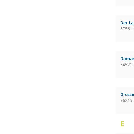
Der L
87561 
Domän
64521 
Dressu
96215 
E