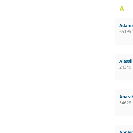
A
Adams
65195
Alassi
24340 
Anara
34628
Apple