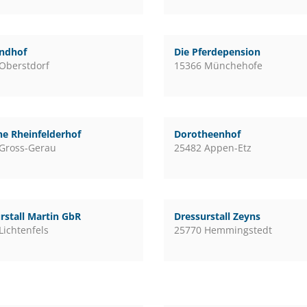
andhof
Die Pferdepension
Oberstdorf
15366 Münchehofe
e Rheinfelderhof
Dorotheenhof
Gross-Gerau
25482 Appen-Etz
rstall Martin GbR
Dressurstall Zeyns
Lichtenfels
25770 Hemmingstedt