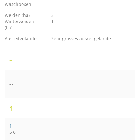
Waschboxen
Weiden (ha)
3
Winterweiden
1
(ha)
Ausreitgelände
Sehr grosses ausreitgelände.
-
-
- -
1
1
5 6