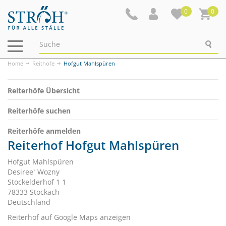
0
0
Navigation
ein-/ausblenden
Home
Reithöfe
Hofgut Mahlspüren
Reiterhöfe Übersicht
Reiterhöfe suchen
Reiterhöfe anmelden
Reiterhof Hofgut Mahlspüren
Hofgut Mahlspüren
Desiree` Wozny
Stockelderhof 1 1
78333 Stockach
Deutschland
Reiterhof auf Google Maps anzeigen