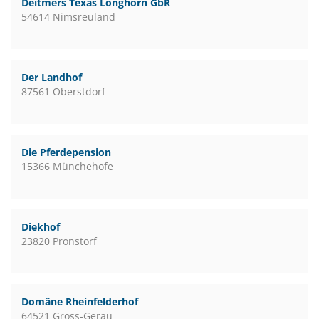
Deitmers Texas Longhorn GbR
54614 Nimsreuland
Der Landhof
87561 Oberstdorf
Die Pferdepension
15366 Münchehofe
Diekhof
23820 Pronstorf
Domäne Rheinfelderhof
64521 Gross-Gerau