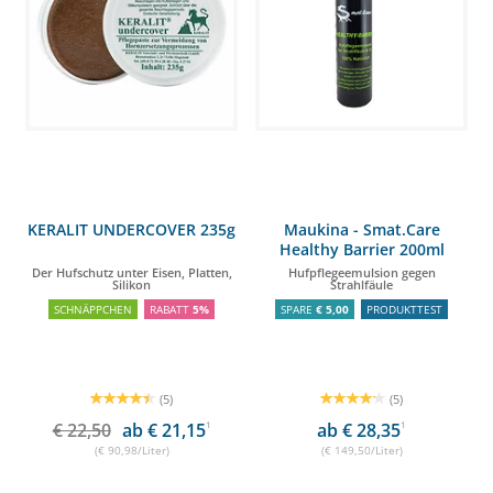
KERALIT UNDERCOVER 235g
Maukina - Smat.Care
Healthy Barrier 200ml
Der Hufschutz unter Eisen, Platten,
Hufpflegeemulsion gegen
Silikon
Strahlfäule
SCHNÄPPCHEN
RABATT
5%
SPARE
€ 5,00
PRODUKTTEST
(5)
(5)
€ 22,50
ab € 21,15
1
ab € 28,35
1
(€ 90,98/Liter)
(€ 149,50/Liter)