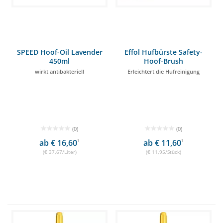
SPEED Hoof-Oil Lavender
Effol Hufbürste Safety-
450ml
Hoof-Brush
wirkt antibakteriell
Erleichtert die Hufreinigung
(0)
(0)
ab € 16,60
1
ab € 11,60
1
(€ 37,67/Liter)
(€ 11,95/Stück)