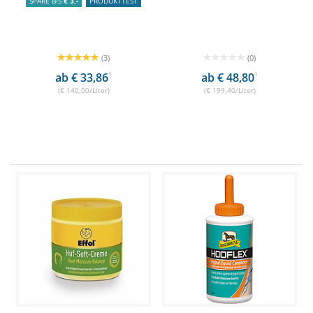
SPARE BIS
€ 3,-
PRODUKTTEST
(3)
(0)
ab € 33,86
1
ab € 48,80
1
(€ 140,00/Liter)
(€ 199,40/Liter)