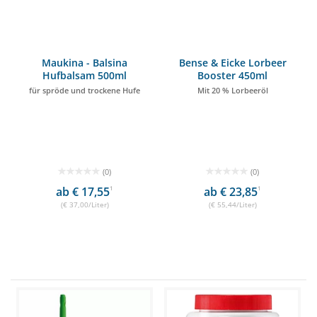
Maukina - Balsina
Bense & Eicke Lorbeer
Hufbalsam 500ml
Booster 450ml
für spröde und trockene Hufe
Mit 20 % Lorbeeröl
(0)
(0)
ab € 17,55
1
ab € 23,85
1
(€ 37,00/Liter)
(€ 55,44/Liter)