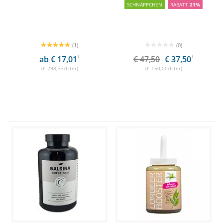
SCHNÄPPCHEN
RABATT
21%
(1)
(0)
ab € 17,01
1
€ 47,50
€ 37,50
1
(€ 298,33/Liter)
(€ 150,00/Liter)