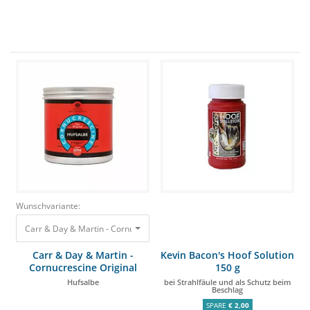
Wunschvariante:
Carr & Day & Martin - Cornucrescine Original 250ml Hufsalbe 15,55 €
Carr & Day & Martin -
Kevin Bacon's Hoof Solution
Cornucrescine Original
150 g
250ml
Hufsalbe
bei Strahlfäule und als Schutz beim
Beschlag
SPARE
€ 2,00