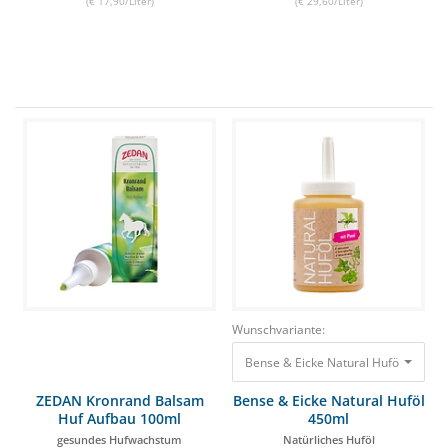
(€ 17,90/Liter)
(€ 29,60/Liter)
Wunschvariante:
Bense & Eicke Natural Huföl 450ml N
ZEDAN Kronrand Balsam
Bense & Eicke Natural Huföl
Huf Aufbau 100ml
450ml
gesundes Hufwachstum
Natürliches Huföl