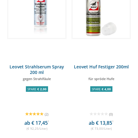
Leovet Strahlserum Spray
Leovet Huf Festiger 200ml
200 ml
gegen Strahlfäule
für spröde Hufe
SPARE
€ 2,00
SPARE
€ 4,00
(2)
(0)
ab € 17,45
1
ab € 13,85
1
(€ 92,25/Liter)
(€ 73,00/Liter)