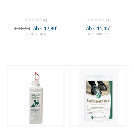
(0)
(0)
€ 18,90
ab € 17,80
1
ab € 11,45
1
(€ 59,87/Liter)
(€ 16,00/Liter)