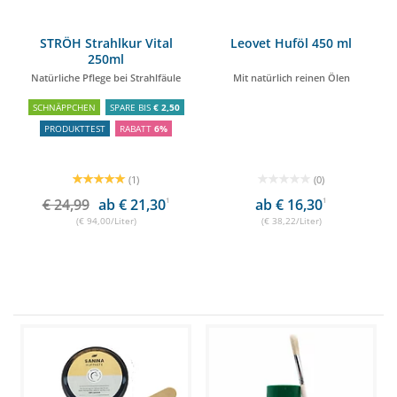
STRÖH Strahlkur Vital
Leovet Huföl 450 ml
250ml
Natürliche Pflege bei Strahlfäule
Mit natürlich reinen Ölen
SCHNÄPPCHEN
SPARE BIS
€ 2,50
PRODUKTTEST
RABATT
6%
(1)
(0)
€ 24,99
ab € 21,30
1
ab € 16,30
1
(€ 94,00/Liter)
(€ 38,22/Liter)