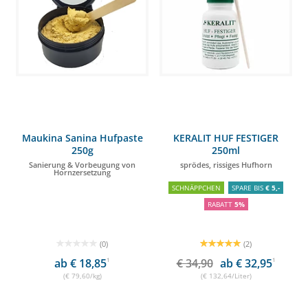
Maukina Sanina Hufpaste
KERALIT HUF FESTIGER
250g
250ml
Sanierung & Vorbeugung von
sprödes, rissiges Hufhorn
Hornzersetzung
SCHNÄPPCHEN
SPARE BIS
€ 5,-
RABATT
5%
(0)
(2)
ab € 18,85
1
€ 34,90
ab € 32,95
1
(€ 79,60/kg)
(€ 132,64/Liter)