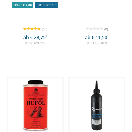
SPARE
€ 2,00
PRODUKTTEST
(10)
(0)
ab € 28,75
1
ab € 11,50
1
(€ 87,32/Liter)
(€ 23,80/Liter)