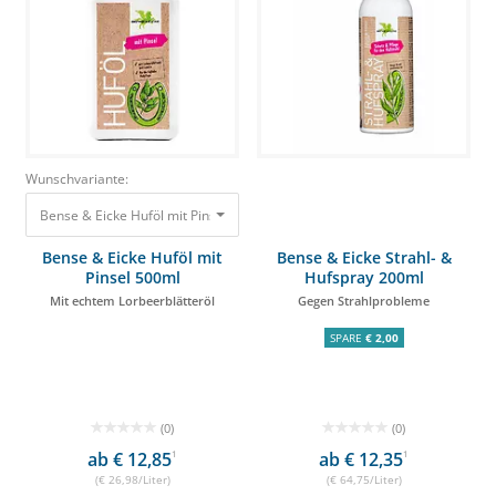
Wunschvariante:
Bense & Eicke Huföl mit Pinsel 500ml Mit echtem Lorbeerblätteröl 13,49 €
Bense & Eicke Huföl mit
Bense & Eicke Strahl- &
Pinsel 500ml
Hufspray 200ml
Mit echtem Lorbeerblätteröl
Gegen Strahlprobleme
SPARE
€ 2,00
(0)
(0)
ab € 12,85
1
ab € 12,35
1
(€ 26,98/Liter)
(€ 64,75/Liter)