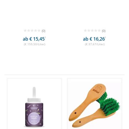
(0)
(0)
ab € 15,45
1
ab € 16,26
1
(€ 159,50/Liter)
(€ 37,67/Liter)