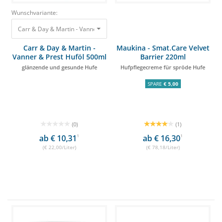
Wunschvariante:
Carr & Day & Martin - Vanner & Prest Huföl 500ml glänzende und gesund
Carr & Day & Martin -
Maukina - Smat.Care Velvet
Vanner & Prest Huföl 500ml
Barrier 220ml
glänzende und gesunde Hufe
Hufpflegecreme für spröde Hufe
SPARE
€ 5,00
(0)
(1)
ab € 10,31
1
ab € 16,30
1
(€ 22,00/Liter)
(€ 78,18/Liter)