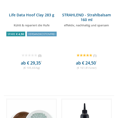
Life Data Hoof Clay 283 g
STRAHLEND - Strahlbalsam
160 ml
Kühlt & repariert die Hufe
effektiv, nachhaltig und sparsam
SPARE
€ 4,50
VERSANDKOSTENFREI
(0)
(1)
ab € 29,35
1
ab € 24,50
1
(€ 105,65/kg)
(€ 161,81/Liter)