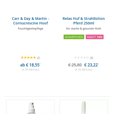
Carr & Day & Martin -
Relax Huf & Strahllotion
Cornucrescine Hoof
Pferd 250ml
Moisturiser 500ml
Feuchtigkeitspflege
für starke & gesunde Hufe
SCHNÄPPCHEN
RABATT
10%
(2)
(0)
ab € 18,55
1
€ 25,80
€ 23,22
1
(€ 39,98/Liter)
(€ 92,88/Liter)