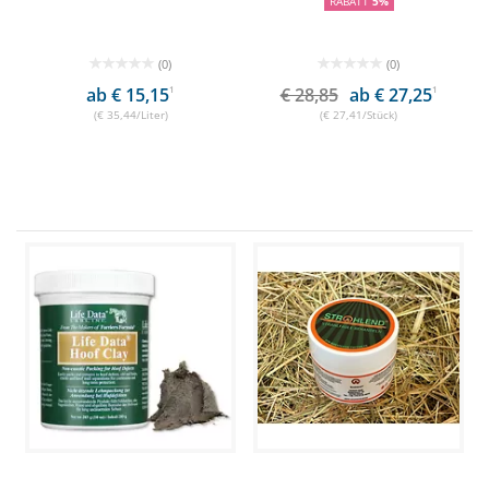
RABATT
5%
(0)
(0)
ab € 15,15
1
€ 28,85
ab € 27,25
1
(€ 35,44/Liter)
(€ 27,41/Stück)