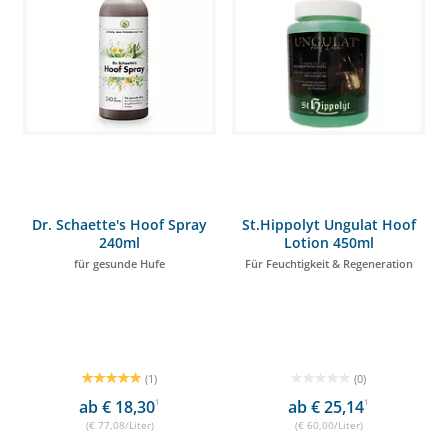
Dr. Schaette's Hoof Spray
St.Hippolyt Ungulat Hoof
240ml
Lotion 450ml
für gesunde Hufe
Für Feuchtigkeit & Regeneration
(1)
(0)
ab € 18,30
1
ab € 25,14
1
(€ 77,08/Liter)
(€ 60,00/Liter)