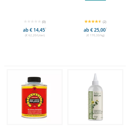
(0)
(2)
ab € 14,45
1
ab € 25,00
1
(€ 62,20/Liter)
(€ 170,33/kg)