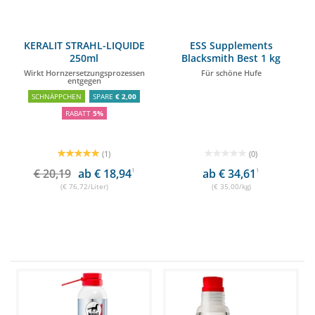
KERALIT STRAHL-LIQUIDE
ESS Supplements
250ml
Blacksmith Best 1 kg
Wirkt Hornzersetzungsprozessen
Für schöne Hufe
entgegen
SCHNÄPPCHEN
SPARE
€ 2,00
RABATT
5%
(1)
(0)
€ 20,19
ab € 18,94
1
ab € 34,61
1
(€ 76,72/Liter)
(€ 35,00/kg)