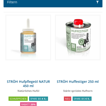
Filtern
STRÖH Hufpflegeöl NATUR
STRÖH Huffestiger 250 ml
450 ml
Natürliches Huföl
Stärkt sprödes Hufhorn
SCHNÄPPCHEN
SPARE BIS
€ 5,-
NEU
SPARE BIS
€ 5,-
RABATT
20%