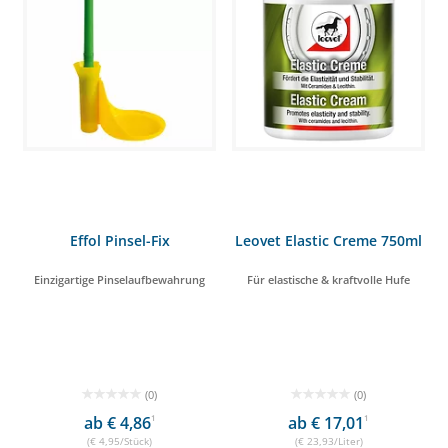
Effol Pinsel-Fix
Leovet Elastic Creme 750ml
Einzigartige Pinselaufbewahrung
Für elastische & kraftvolle Hufe
(0)
(0)
ab € 4,86
1
ab € 17,01
1
(€ 4,95/Stück)
(€ 23,93/Liter)