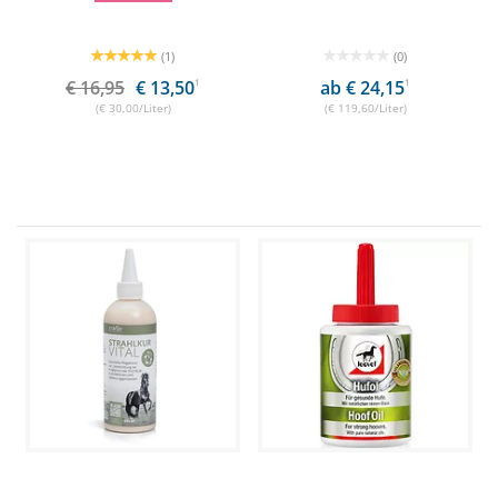
(1)
(0)
€ 16,95
€ 13,50
1
ab € 24,15
1
(€ 30,00/Liter)
(€ 119,60/Liter)