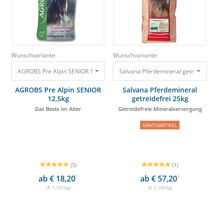
Wunschvariante:
Wunschvariante:
AGROBS Pre Alpin SENIOR 12,5kg Das Beste im Alter 18,80 €
AGROBS Pre Alpin SENIOR
Salvana Pferdemineral
12,5kg
getreidefrei 25kg
Das Beste im Alter
Getreidefreie Mineralversorgung
GRATISARTIKEL
(5)
(1)
ab € 18,20
1
ab € 57,20
1
(€ 1,50/kg)
(€ 2,34/kg)