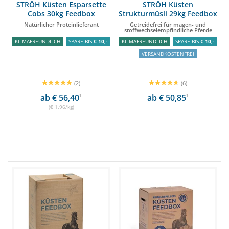
STRÖH Küsten Esparsette
STRÖH Küsten
Cobs 30kg Feedbox
Strukturmüsli 29kg Feedbox
Natürlicher Proteinlieferant
Getreidefrei für magen- und
stoffwechselempfindliche Pferde
KLIMAFREUNDLICH
SPARE BIS
€ 10,-
KLIMAFREUNDLICH
SPARE BIS
€ 10,-
VERSANDKOSTENFREI
(2)
(6)
ab € 56,40
1
ab € 50,85
1
(€ 1,96/kg)