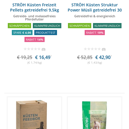
STRÖH Küsten Freizeit
STRÖH Küsten Struktur
Pellets getreidefrei 9,5kg
Power Müsli getreidefrei 30
Feedbox
kg Feedbox
Getreide- und melassefreies
Getreidefrei & energiereich
Pferdefutter
SCHNÄPPCHEN
KLIMAFREUNDLICH
SCHNÄPPCHEN
KLIMAFREUNDLICH
SPARE
€ 4,00
PRODUKTTEST
RABATT
19%
RABATT
14%
(0)
(0)
€ 19,25
€ 16,49
1
€ 52,85
€ 42,90
1
(€ 1,74/kg)
(€ 1,43/kg)