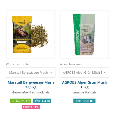
Wunschvariante:
Wunschvariante:
Marstall Bergwiesen-Mash 12,5kg Getreidefrei & schmackhaft
29,45 €
25,
Marstall Bergwiesen-Mash
AGROBS AlpenGrün Müsli
12,5kg
15kg
Getreidefrei & schmackhaft
gesunde Mahlzeit
SCHNÄPPCHEN
SPARE
€ 4,00
SPARE BIS
€ 10,-
RABATT
11%