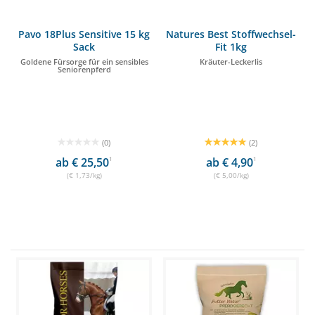
Pavo 18Plus Sensitive 15 kg
Natures Best Stoffwechsel-
Sack
Fit 1kg
Goldene Fürsorge für ein sensibles
Kräuter-Leckerlis
Seniorenpferd
(0)
(2)
ab € 25,50
1
ab € 4,90
1
(€ 1,73/kg)
(€ 5,00/kg)