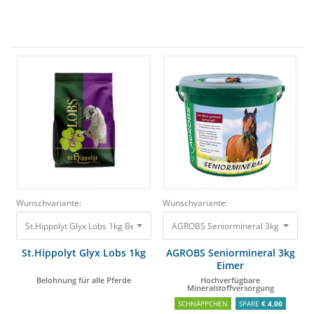
Wunschvariante:
Wunschvariante:
AGROBS Seniormineral 3kg Eimer H
St.Hippolyt Glyx Lobs 1kg Belohnung für alle Pferde 4,90 €
St.Hippolyt Glyx Lobs 1kg
AGROBS Seniormineral 3kg
Eimer
Belohnung für alle Pferde
Hochverfügbare
Mineralstoffversorgung
SCHNÄPPCHEN
SPARE
€ 4,00