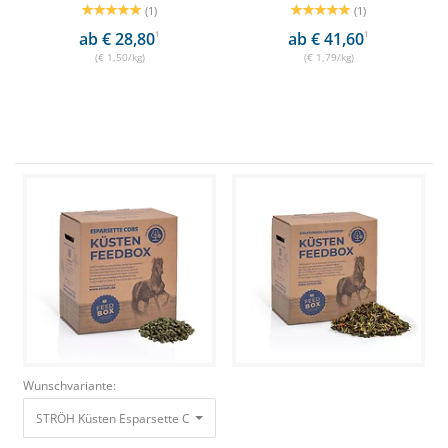
(1)
(1)
ab € 28,80
1
ab € 41,60
1
(€ 1,50/kg)
(€ 1,79/kg)
Wunschvariante:
STRÖH Küsten Esparsette Cobs 30kg Feedbox Natürlicher Proteinlieferant