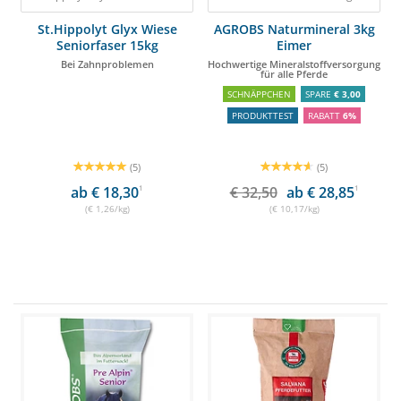
St.Hippolyt Glyx Wiese
AGROBS Naturmineral 3kg
Seniorfaser 15kg
Eimer
Bei Zahnproblemen
Hochwertige Mineralstoffversorgung
für alle Pferde
SCHNÄPPCHEN
SPARE
€ 3,00
PRODUKTTEST
RABATT
6%
(5)
(5)
ab € 18,30
1
€ 32,50
ab € 28,85
1
(€ 1,26/kg)
(€ 10,17/kg)