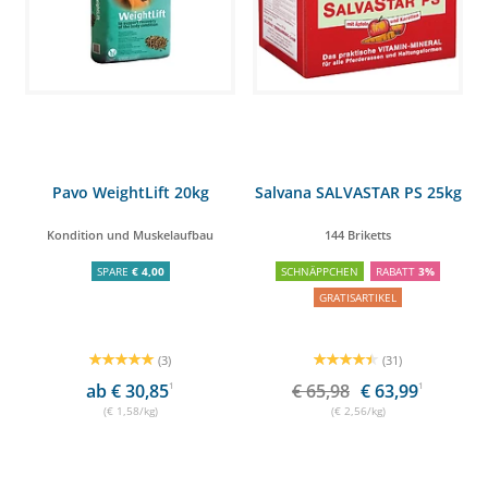
Pavo WeightLift 20kg
Salvana SALVASTAR PS 25kg
Kondition und Muskelaufbau
144 Briketts
SPARE
€ 4,00
SCHNÄPPCHEN
RABATT
3%
GRATISARTIKEL
(3)
(31)
ab € 30,85
1
€ 65,98
€ 63,99
1
(€ 1,58/kg)
(€ 2,56/kg)