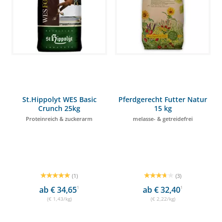
St.Hippolyt WES Basic
Pferdgerecht Futter Natur
Crunch 25kg
15 kg
Proteinreich & zuckerarm
melasse- & getreidefrei
(1)
(3)
ab € 34,65
1
ab € 32,40
1
(€ 1,43/kg)
(€ 2,22/kg)