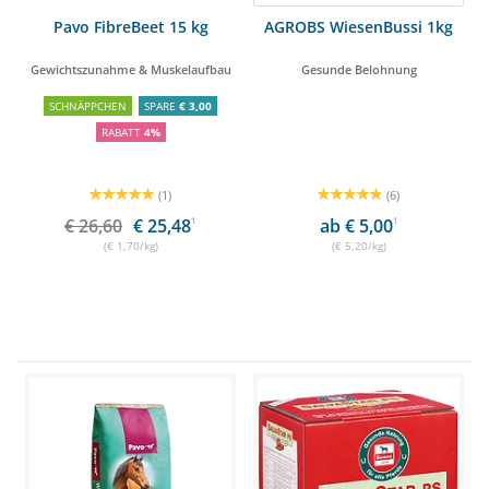
Pavo FibreBeet 15 kg
AGROBS WiesenBussi 1kg
Gewichtszunahme & Muskelaufbau
Gesunde Belohnung
SCHNÄPPCHEN
SPARE
€ 3,00
RABATT
4%
(1)
(6)
€ 26,60
€ 25,48
1
ab € 5,00
1
(€ 1,70/kg)
(€ 5,20/kg)