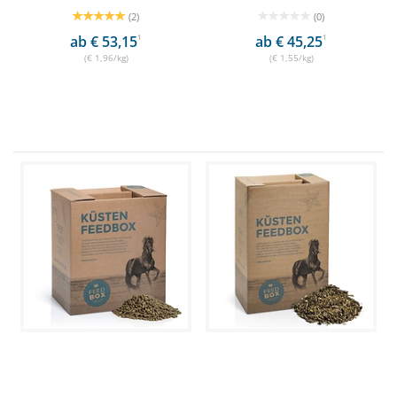
(2)
(0)
ab € 53,15
1
ab € 45,25
1
(€ 1,96/kg)
(€ 1,55/kg)