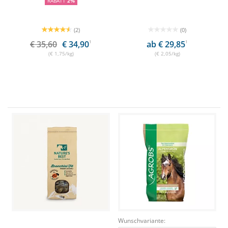
RABATT
2%
(2)
(0)
€ 35,60
€ 34,90
1
ab € 29,85
1
(€ 1,75/kg)
(€ 2,05/kg)
Wunschvariante: