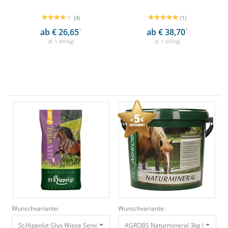
(4)
(1)
ab € 26,65
1
ab € 38,70
1
(€ 1,84/kg)
(€ 1,60/kg)
Wunschvariante:
Wunschvariante:
St.Hippolyt Glyx Wiese Seniorfaser 15kg Bei Zahnproblemen 18,90 €
AGROBS Naturmineral 3kg Eimer Hoc