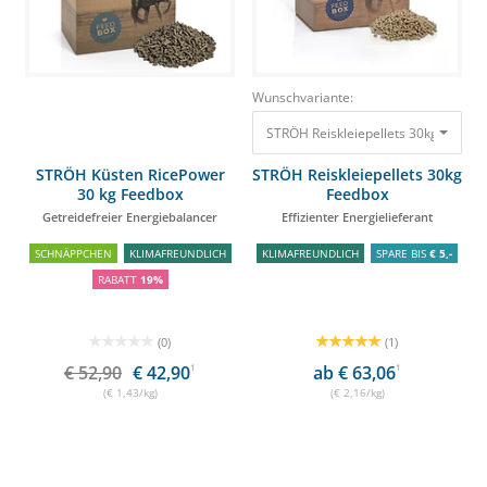
Wunschvariante:
STRÖH Reiskleiepellets 30kg Feedbox 
STRÖH Küsten RicePower
STRÖH Reiskleiepellets 30kg
30 kg Feedbox
Feedbox
Getreidefreier Energiebalancer
Effizienter Energielieferant
SCHNÄPPCHEN
KLIMAFREUNDLICH
KLIMAFREUNDLICH
SPARE BIS
€ 5,-
RABATT
19%
(0)
(1)
€ 52,90
€ 42,90
1
ab € 63,06
1
(€ 1,43/kg)
(€ 2,16/kg)