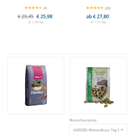
(4)
(28)
€ 29,45
€ 25,98
1
ab € 27,80
1
(€ 2,08/kg)
(€ 1,91/kg)
Wunschvariante:
AGROBS WiesenBussi 1kg Gesunde B