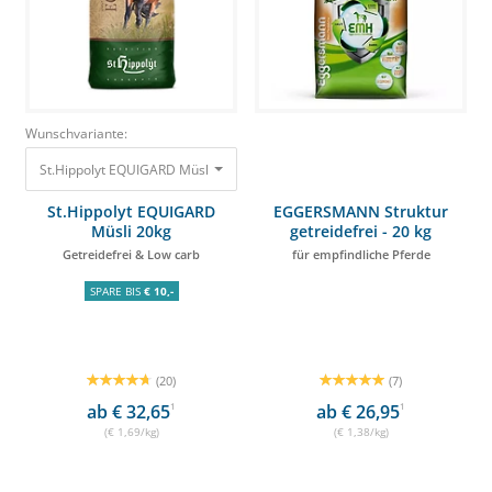
Wunschvariante:
St.Hippolyt EQUIGARD Müsli 20kg Getreidefrei & Low carb 33,80 €
St.Hippolyt EQUIGARD
EGGERSMANN Struktur
Müsli 20kg
getreidefrei - 20 kg
Getreidefrei & Low carb
für empfindliche Pferde
SPARE BIS
€ 10,-
(20)
(7)
ab € 32,65
1
ab € 26,95
1
(€ 1,69/kg)
(€ 1,38/kg)