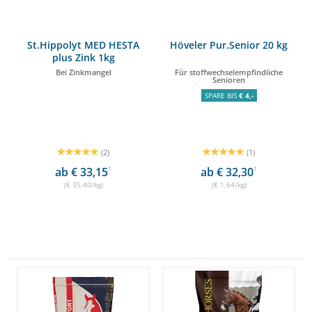
St.Hippolyt MED HESTA
Höveler Pur.Senior 20 kg
plus Zink 1kg
Bei Zinkmangel
Für stoffwechselempfindliche
Senioren
SPARE BIS
€ 4,-
(2)
(1)
ab € 33,15
1
ab € 32,30
1
(€ 35,40/kg)
(€ 1,64/kg)