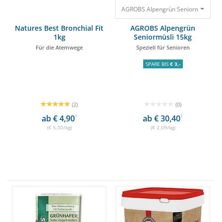
AGROBS Alpengrün Seniormüsli 15kg 
Natures Best Bronchial Fit
AGROBS Alpengrün
1kg
Seniormüsli 15kg
Für die Atemwege
Speziell für Senioren
SPARE BIS
€ 3,-
(2)
(0)
ab € 4,90
1
ab € 30,40
1
(€ 5,00/kg)
(€ 2,09/kg)