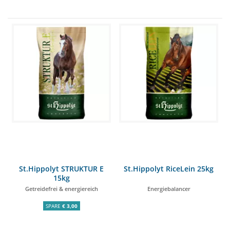
St.Hippolyt STRUKTUR E
St.Hippolyt RiceLein 25kg
15kg
Getreidefrei & energiereich
Energiebalancer
SPARE
€ 3,00