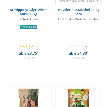
Höveler Pur.Muskel 15 kg Sack Ideal
St.Hippolyt Glyx Wiese
Höveler Pur.Muskel 15 kg
Müsli 15kg
Sack
Naturbelassen
Ideal für den Muskelstoffwechsel
SPARE
€ 4,00
(1)
(0)
ab € 23,75
1
ab € 34,30
1
(€ 1,63/kg)
(€ 2,33/kg)