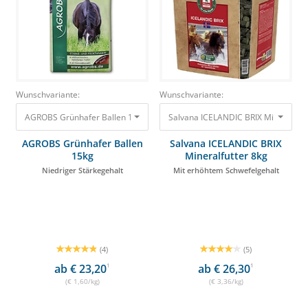
Wunschvariante:
Wunschvariante:
AGROBS Grünhafer Ballen 15kg Niedriger Stärkegehalt 24,00 €
Salvana ICELANDIC BRIX Mineralfutt
AGROBS Grünhafer Ballen
Salvana ICELANDIC BRIX
15kg
Mineralfutter 8kg
Niedriger Stärkegehalt
Mit erhöhtem Schwefelgehalt
(4)
(5)
ab € 23,20
1
ab € 26,30
1
(€ 1,60/kg)
(€ 3,36/kg)