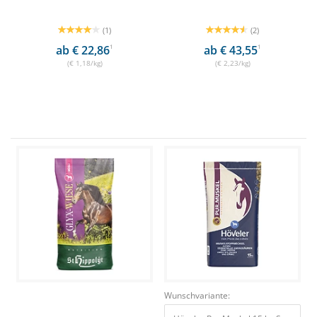
(1)
(2)
ab € 22,86
1
ab € 43,55
1
(€ 1,18/kg)
(€ 2,23/kg)
Wunschvariante: