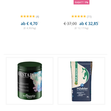
RABATT
1%
(4)
(11)
ab € 4,70
1
€ 37,00
ab € 32,85
1
(€ 4,90/kg)
(€ 12,17/kg)