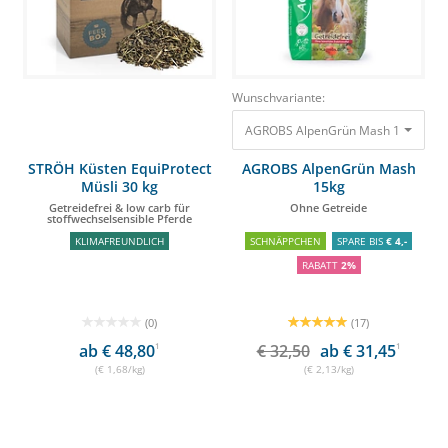
Wunschvariante:
AGROBS AlpenGrün Mash 15kg Ohn
STRÖH Küsten EquiProtect
AGROBS AlpenGrün Mash
Müsli 30 kg
15kg
Getreidefrei & low carb für
Ohne Getreide
stoffwechselsensible Pferde
KLIMAFREUNDLICH
SCHNÄPPCHEN
SPARE BIS
€ 4,-
RABATT
2%
(0)
(17)
ab € 48,80
1
€ 32,50
ab € 31,45
1
(€ 1,68/kg)
(€ 2,13/kg)