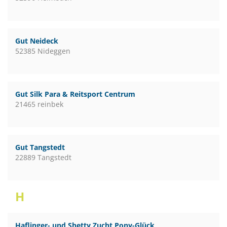
Gut Neideck
52385 Nideggen
Gut Silk Para & Reitsport Centrum
21465 reinbek
Gut Tangstedt
22889 Tangstedt
H
Haflinger- und Shetty Zucht Pony-Glück