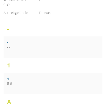
(ha)
Ausreitgelände
Taunus
-
-
- -
1
1
5 6
A