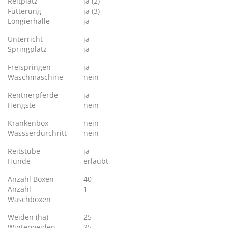
Reitplatz
ja (2)
Fütterung
ja (3)
Longierhalle
ja
Unterricht
ja
Springplatz
ja
Freispringen
ja
Waschmaschine
nein
Rentnerpferde
ja
Hengste
nein
Krankenbox
nein
Wassserdurchritt
nein
Reitstube
ja
Hunde
erlaubt
Anzahl Boxen
40
Anzahl
1
Waschboxen
Weiden (ha)
25
Winterweiden
25